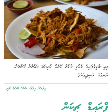
މިއީ ބާކީވެފައިވާ ކެއްކި ކުކުޅު ކޮޅެއް ހުރިނަމަ ތައްޔާރު ކޮށްލަން
ރަނގަޅު ރެސިޕީއެކެވެ.
އިތުރަށް ކިޔާލާ: ކުކުޅު ކޮއްތު ރޮށި
ފްރައިޑް ޗިކަން