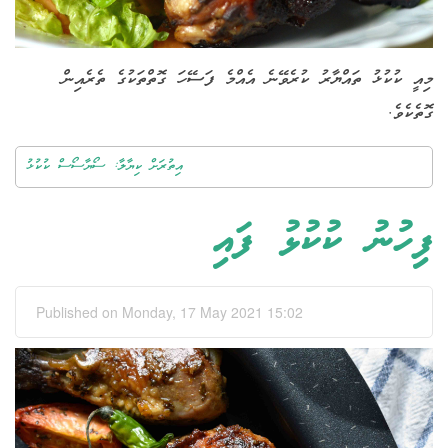
މިއީ ކުކުޅު ތައްޔާރު ކުރެވޭނެ އެއްމެ ފަސޭހަ ގޮތްތަކުގެ ތެރެއިން
ގޮތެކެވެ.
އިތުރަށް ކިޔާލާ: ސޯޔާސޯސް ކުކުޅު
ފިހުނު ކުކުޅު ފައި
Published on Monday, 17 May 2021 15:02