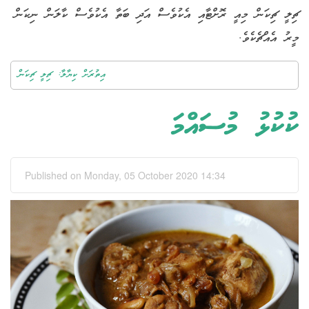
ޗިލީ ޗިކަން މިއީ ރޮށްޓާއި އެކުވެސް އަދި ބަތާ އެކުވެސް ކާލަން ނިކަން
މީރު އެއްޗެކެވެ.
އިތުރަށް ކިޔާލާ: ޗިލީ ޗިކަން
ކުކުޅު މުސައްމަ
Published on Monday, 05 October 2020 14:34