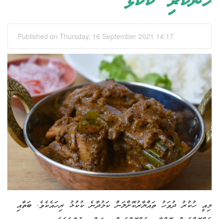
ހަނާކުރި ކުކުޅު
Published on Thursday, 16 September 2021 14:17
މިއީ ހުކުރު ދުވަހު ތައްޔާރުކޮށްލަން ކަމުދާނެ ކުކުޅު ރިހައެކެވެ. ބަތާއި