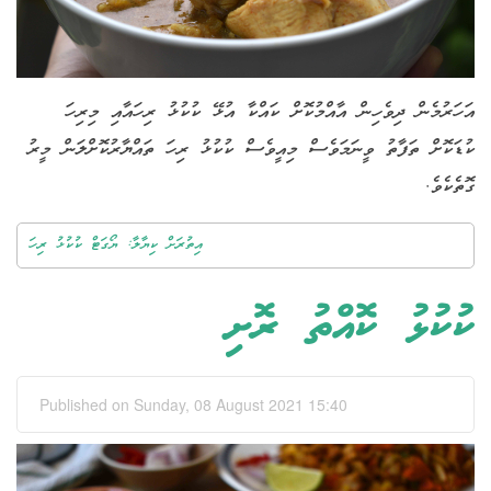
އަހަރުމެން ދިވެހިން އާއްމުކޮށް ކައްކާ އުޅޭ ކުކުޅު ރިހައާއި މިރިހަ
ކުޑަކޮށް ތަފާތު ވީނަމަވެސް މިއީވެސް ކުކުޅު ރިހަ ތައްޔާރުކޮށްލަން މީރު
ގޮތެކެވެ.
އިތުރަށް ކިޔާލާ: ޔޯގަޓް ކުކުޅު ރިހަ
ކުކުޅު ކޮއްތު ރޮށި
Published on Sunday, 08 August 2021 15:40