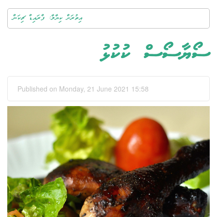
އިތުރަށް ކިޔާލާ: ފްރައިޑް ޗިކަން
ސޯޔާސޯސް ކުކުޅު
Published on Monday, 21 June 2021 15:58