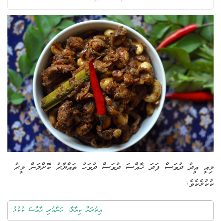
މިއީ އީދު ދުވަސް ފަދަ ޚާއްސަ ދުވަސް ދުވަހު ތައްޔާރު ކޮށްލަން މީރު
ކުކުޅެކެވެ.
އިތުރަށް ކިޔާލާ: ހަނާކުރި ޚާއްސަ ކުކުޅު