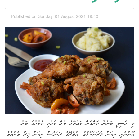
Published on Sunday, 01 August 2021 19:40
މި ރެސިޕީ ބޭނުން ކޮށްގެން ތައްޔާރު ކުރާ ތެލުލި ކުކުޅުގެ ބޭރު
އޮންނާނީ ނިކަން މުރަނަކޮށެވެ. އެތެރޭގެ ރަހަވެސް ނިކަން މީރު ވާނެއެވެ.