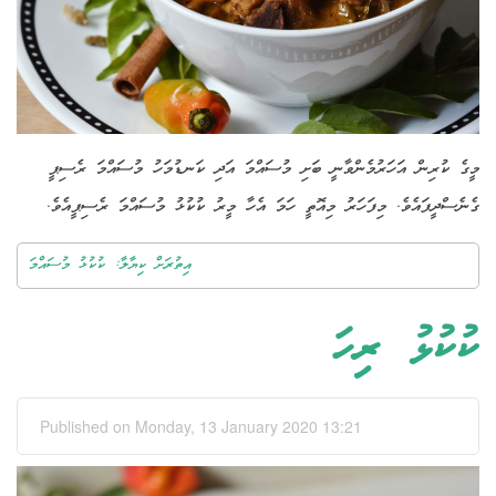
މީގެ ކުރިން އަހަރުމެންވާނީ ބަށި މުސައްމަ އަދި ކަނޑުމަހު މުސައްމަ ރެސިޕީ
ގެނެސްދީފައެވެ. މިފަހަރު މިއޮތީ ހަމަ އެހާ މީރު ކުކުޅު މުސައްމަ ރެސިޕީއެވެ.
އިތުރަށް ކިޔާލާ: ކުކުޅު މުސައްމަ
ކުކުޅު ރިހަ
Published on Monday, 13 January 2020 13:21