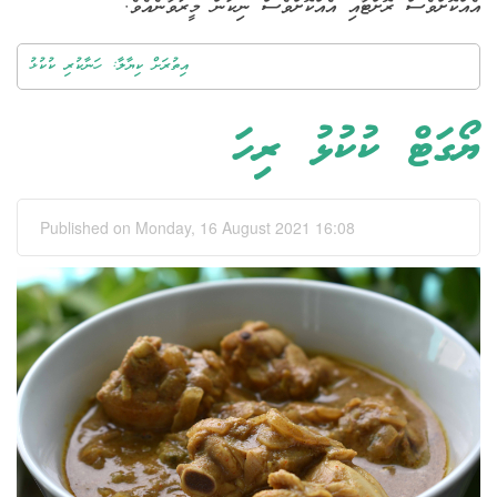
އެއްކޮށްވެސް ރޮށްޓާއި އެއްކޮށްވެސް ނިކަން މީރުވާނެއެވެ.
އިތުރަށް ކިޔާލާ: ހަނާކުރި ކުކުޅު
ޔޯގަޓް ކުކުޅު ރިހަ
Published on Monday, 16 August 2021 16:08