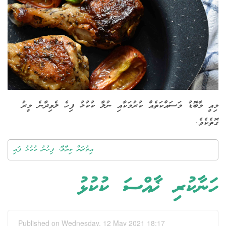
މިއީ މާބޮޑު މަސައްކަތެއް ކުރުމަކާއި ނުލާ ކުކުޅު ފިހެ ލެވިދާނެ މީރު
ގޮތެކެވެ.
އިތުރަށް ކިޔާލާ: ފިހުނު ކުކުޅު ފައި
ހަނާކުރި ޚާއްސަ ކުކުޅު
Published on Wednesday, 12 May 2021 18:17