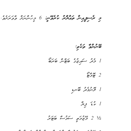
މި ރެސިޕީއިން ތައްޔާރު ކުރެވޭނީ:
6 މީހުންނަށް ވާވަރަށެވެ.
ބޭނުންވާ ތަކެތި:
1 މެދު ސައިޒުގެ ބަޓާނާ ބަރަބޯ
2 ޓޮމާޓޯ
1 ލޮނުމެދު ބޮނޑި
1 ކުޑަ ފިޔާ
½ 2 މޭޒުމަތީ ސަމުސާ ބަޓަރު