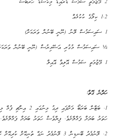
2 މޭޒުމަތީ ސަމުސާ ޑްރައިޑް މިކްސްޑް ހަރބްސް
1.2 ކިލޯގެ ކުކުޅެއް
1 ސައިސަމުސާ ލޮނު (ނޫނީ ބޭނުން ވަރަކަށް)
½ ސައިސަމުސާ މުގުރި އަސޭމިރުސް (ނޫނީ ބޭނުން ވަރަކަށް
1 މޭޒުމަތީ ސަމުސާ އޮލިވް އޮއިލް
ހަދާނެ ގޮތް:
1. ބަޓާނާ ބަރަބޯ މަށާފަ
ހަތަރު ބަޔަށް ފަޅާލާށެވެ. ފިޔާވެސް ހަތަރު ބަޔަށް ފަޅާލާށެވެ.
2. ލޮނުމެދު ބޮނޑިން 3 ލޮނުމެދު ނަގާ ތުނިކޮ