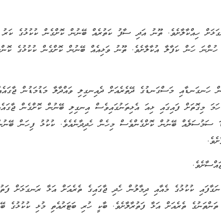
ަޅަށް ހިއްކާލާށެވެ. ތޫނު އަދި ސާފު ކަތުރެއް ބޭނުން ކޮށްގެން ކުކުޅުގެ ކަރު
ި ހުންނަ ހަން ކަފާލާ އުކާލާށެވެ. ތޫނު ވަޅިއެއް ބޭނުން ކޮށްގެން ކުކުޅުގެ ކޮންމ
ުން ހަނގަނޑާއި މަސްގަނޑުގެ ދޭތެރެއަށް ދެއިނގިލި ވައްދާލާ މަޑުމަޑުން ޖާގައެއ
ހަމަ މިގޮތަށް ފައިގައި ޅިއަ އެޅިތަނުގައިވެސް އިނގިލި ބޭނުން ކޮށްގެން ޖާގައެއ
 ސަމުސަލެއް ބޭނުން ކޮށްގެންވެސް މިހެން ހެދިދާނެއެވެ. ކުކުޅު ފިހަން ބޭނުނ
ެވެ.
ނަގާފައި ކުކުޅުގެ މެއާއި ދިމާލުން ހެދި ޖާގައިގެ ތެރެއަށް އަޅާ ރަނގަޅަށް ފަތުރ
ތަންތަނުގެ ތެރެއަށް އަޅާ ފަތުރާލާށެވެ. ބާކީ ހުރި ބަޓަރުއެތި މުޅި ކުކުޅުގެ ބޭރ