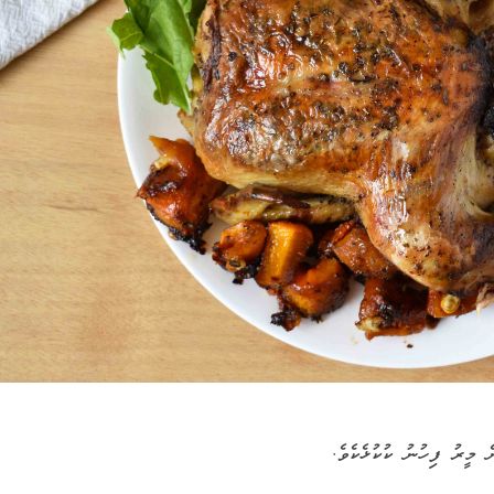
ެ މީރު ފިހުނު ކުކުޅެކެވެ.