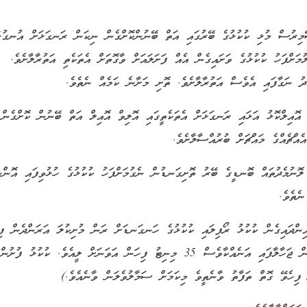
ް މުޅި ކުކުޅުގެ ބޭރުގައި އަތް ބޭނުންކޮށްގެން ނިކަން ރަނގަޅަށް އުނގުޅާލ
ަށްފަހު ކުކުޅުގެ ވަށައިގެން އެއް ފަށަލައަށް ވާގޮތަށް އެތަކެތި އަތުރާލާށެވެ.
 އޮއިލްކޮޅު އަޅައި ރަނގަޅަށް އެތަކެތީގައި އޮލިވް އޮއިލް އަތް ބޭނުން ކޮށްގެން
ްޗެއްގެ މައްޗަށް ބުރުއްސާލާށެވެ.
ލޮނުމެދުތައް ބޮނޑީގެ ބޭރު ތޮށިގަނޑުން ނެގުމަށްފަހު ކުކުޅުގެ ހުޅުވިފައި އޮންނ
ނެތެވެ.
ިންދައިގެން ކުކުޅު ރޯފިލައި ކުކުޅުގެ ހަނގަނޑަށް ރަން މުށިކުލަ އަރަންދެން ފިހ
އަހަރުމެންގެ ކުކުޅު 1 ގަޑިއިރު ވަންދެން ފިހެފައި ނަގާ ފުށުން ޖަހާލާފައި އަނެއްކާވެސް 35 މިނިޓު ފިހަން އަވަނަށް ލީއެވެ. 
 ފިހެވޭ ގޮތް ތަފާތު ވާނެތީވެ މިކަމަށް ސަމާލުވެލަން ވާނެއެވެ.)