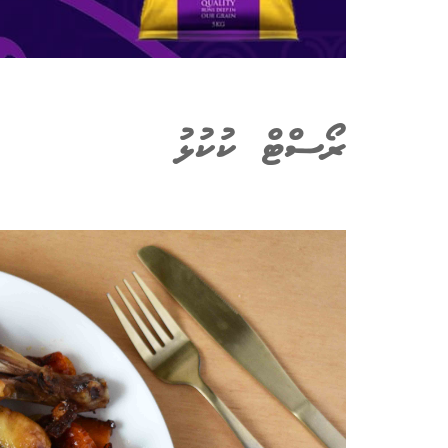
ރޯސްޓް ކުކުޅު