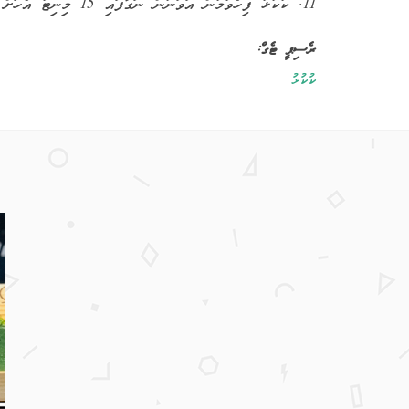
11. ކުކުޅު ފިހެވުމުން އަވަނުން ނަގާފައި 15 މިނިޓު އެހަށް ބަހައްޓާލާށެވެ.
ރެސިޕީ ޓެގް:
ކުކުޅު