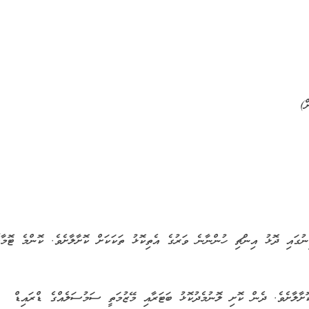
)
އި ދިގު މިނުގައި 2 އިންޗި ފުޅާ މިނުގައި ދޮޅު އިންޗި ހުންނާނެ ވަރުގެ އެތިކޮޅު ތަކަކަށް ކޮށާލާށެވެ. ކޮންމެ ޓޮމ
ށް ކުދިކޮށް ކޮށާލާށެވެ. ދެން ކޮށި ލޮނުމެދުކޮޅު ބަޓަރާއި މޭޒުމަތީ ސަމުސަލެއްގެ ޑްރައިޑް