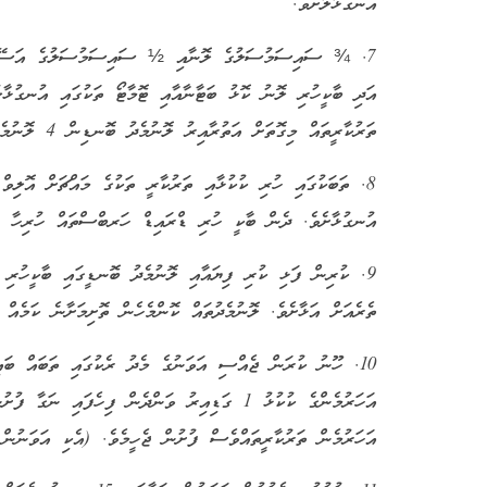
އުނގުޅާލާށެވެ.
7. ¾ ސައިސަމުސަލުގެ ލޮނާއި ½ ސައިސަމުސަލުގެ އަސޭމިރުސ
އަދި ބާކީހުރި ލޮނު ކޮޅު ބަޓާނާއާއި ޓޮމާޓޯ ތަކުގައި އުނގުޅާލުމ
ތަރުކާރީތައް މިގޮތަށް އަތުރާއިރު ލޮނުމެދު ބޮނޑިން 4 ލޮނުމެދު ނަގާފައި އެވެސް އަތުރާލާށެވެ. ތޮށި މަށާނެ ކަމެއް ނެތެވެ.
8. ތަބަކުގައި ހުރި ކުކުޅާއި ތަރުކާރީ ތަކުގެ މައްޗަށް އޮލިވް
އުނގުޅާށެވެ. ދެން ބާކީ ހުރި ޑްރައިޑް ހަރބްސްތައް ހުރިހާ އެއ
9. ކުރިން ފަޅި ކުރި ފިޔައާއި ލޮނުމެދު ބޮނޑީގައި ބާކީހުރި 
ތެރެއަށް އަޅާށެވެ. ލޮނުމެދުތައް ކޮންމެހެން ތޮށިމަށާނެ ކަމެއް 
10. ހޫނު ކުރަން ޖެއްސި އަވަނުގެ މެދު ރެކުގައި ތަބައް ބައ
އަހަރުމެން ތަރުކާރީތައްވެސް ފުށުން ޖެހީމެވެ. (އެކި އަވަނުން