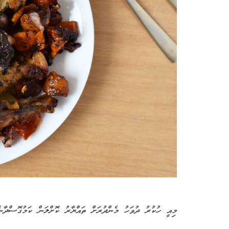
މިއީ ހުކުރު ދުވަހު މެންދުރަށް ތައްޔާރު ކޮށްލަން ކަމުގޮސްދާނ