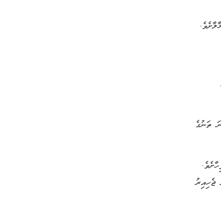
ާށެވެ.
ަ ތަނުގެ
ާށެވެ.
ކުކުޅު ފުށުން ޖެހިއިރު