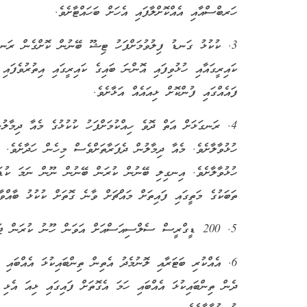
ހަރބްސްއާއި އެއްކޮށްލާފައި އެހަށް ބަހައްޓާށެވެ.
3. ކުކުޅު ގަނޑު ފިލުވުމަށްފަހު ޓިޝޫ ބޭނުން ކޮށްގެން ރަނގ
ކައިރީގައާއި ހުޅުވިފައި އޮންނަ ބައިގެ ކައިރީގައި އިތުރުވެފައ
ފައެއްގައި ފުންކޮށް ޅިއައެއް އަޅާށެވެ.
4. ރަނގަޅަށް އަތް ދޮވެ ހިއްކުމަށްފަހު ކުކުޅުގެ މެއާ ދިމާލ
ހުޅުވާލާށެވެ. މެއާ ދިމާލުން ދެފަރާތަށްވެސް މިހެން ހަދާށެވެ. 
ހުޅުވާލާށެވެ. އިނގިލި ބޭނުން ކުރަން ބޭނުން ނޫން ނަމަ ކުޑަ
ތަބަކުގެ މަތީގައި ފައިތަށް މައްޗަށް ވާނެ ގޮތަށް ކުކުޅު ބާއްވާށ
5. 200 ޑީގްރީސް ސެލްސިއަސްއަށް އަވަން ހޫނު ކުރަން ޖައްސާށެވެ.
6. އެއްކުރި ބަޓަރާއި ލޮނުމެދު އެތިން ތިންބައިކުޅަ އެއްބައި 
ދެން ތިންބައިކުޅަ އެއްބައި ހަމަ އެގޮތަށް ފައިގައި ޅިއަ އެޅި 