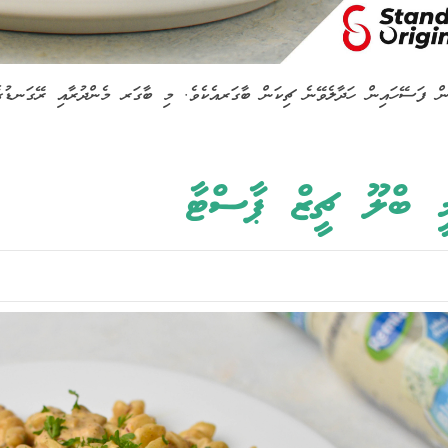
ން ފަސޭހައިން ހަދާލެވޭނެ ޗިކަން ބާގަރއެކެވެ. މި ބާގަރ މެންދުރާއި ރޭގަނޑުގެ 
މީ ބްލޫ ޗީޒް ޕާސްޓާ