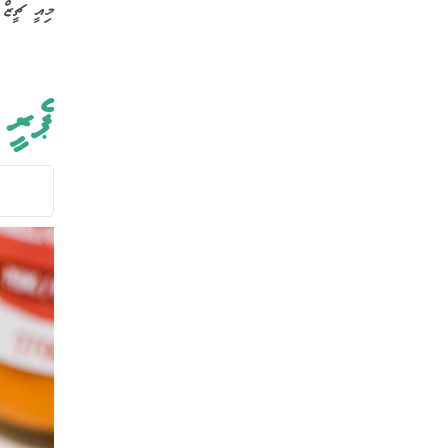
މިއީ ޗީޒް
ޕެރީ 