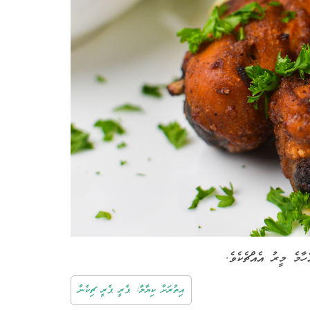
ެހާމެ މީރު އެއްޗެކެވެ.
އިތުރަށް ކިޔާލާ: ޕެރީ ޕެރީ ޗިކެން