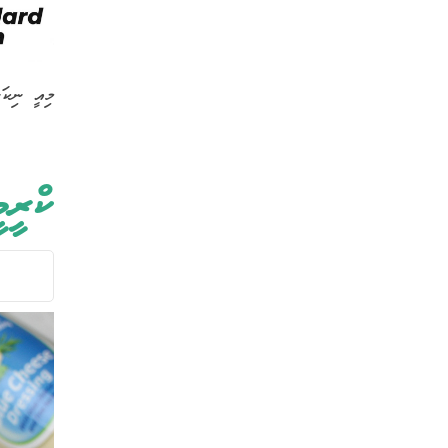
މިއީ ނިކަ
ކްރީ