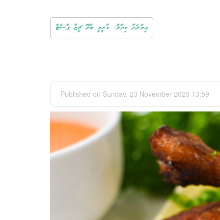
އިތުރަށް ކިޔާލާ: ކްރީމީ ބްލޫ ޗީޒް ޕާސްޓާ
Published on Sunday, 23 November 2025 13:59