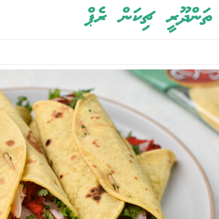
ތަންދޫރީ ޗިކަން ރެޕް