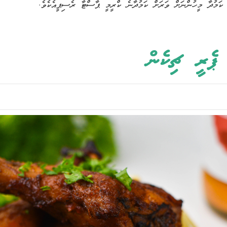
 ކަމުދާ މީހުންނަށް ވަރަށް ކަމުދާނެ ކްރީމީ ޕާސްޓާ ރެސިޕީއެކެވެ.
ޕެރީ ޗިކެން