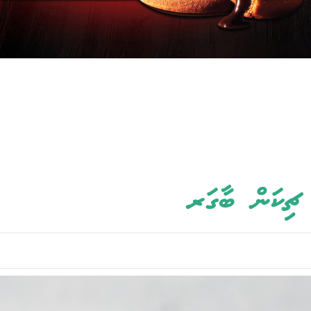
 ޗިކަން ބާގަރ