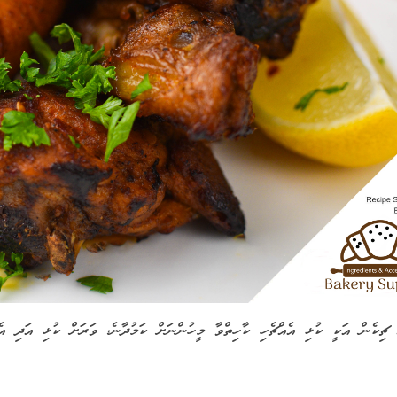
 ޗިކެން އަކީ ކުޅި އެއްޗެހި ކާހިތްވާ މީހުންނަށް ކަމުދާނެ، ވަރަށް ކުޅި އަދި އ