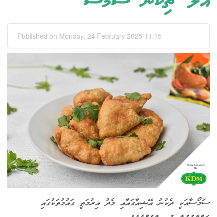
އަލޫ ޗިކަން ސަމޯސާ
Published on Monday, 24 February 2025 11:15
ސަމޯސާއަކީ ދެކުނު އޭޝިއާގައާއި މެދު އިރުމަތީ ގައުމުތަކުގައި