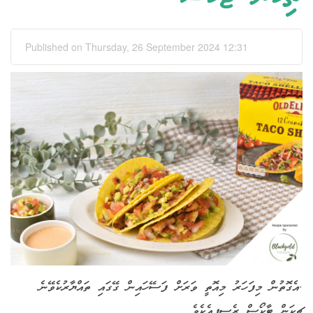
Published on Thursday, 26 September 2024 12:31
.އެގޮތުން މިފަހަރު މިއޮތީ ވަރަށް ފަސޭހައިން ގޭގައި ތައްޔާރުކެވޭނެ
ޗިކަން ޓާކޯސް ރެސިޕީއެކެވެ