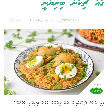
ގޯއާ ޗިކަން ބިރިޔާނީ
Published on Tuesday, 14 January 2025 12:22
މިއީ ވަރަށް ފަސޭހައިން، ރަހަ މީރުކޮށް ކުކުޅު ބިރިޔާނީ ހަދާލެވޭނެ