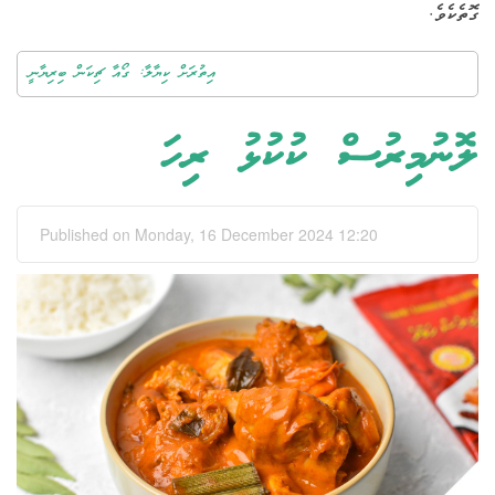
ގޮތެކެވެ.
އިތުރަށް ކިޔާލާ: ގޯއާ ޗިކަން ބިރިޔާނީ
ލޮނުމިރުސް ކުކުޅު ރިހަ
Published on Monday, 16 December 2024 12:20