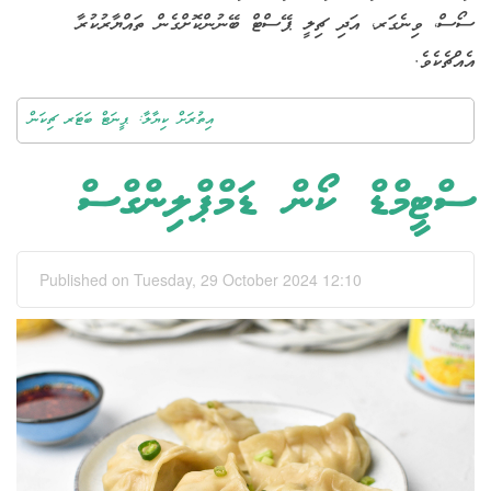
ސޯސް، ވިނެގަރ، އަދި ޗިލީ ޕޭސްޓް ބޭނުންކޮށްގެން ތައްޔާރުކުރާ
އެއްޗެކެވެ.
އިތުރަށް ކިޔާލާ: ޕީނަޓް ބަޓަރ ޗިކަން
ސްޓީމްޑް ކޯން ޑަމްޕްލިންގްސް
Published on Tuesday, 29 October 2024 12:10