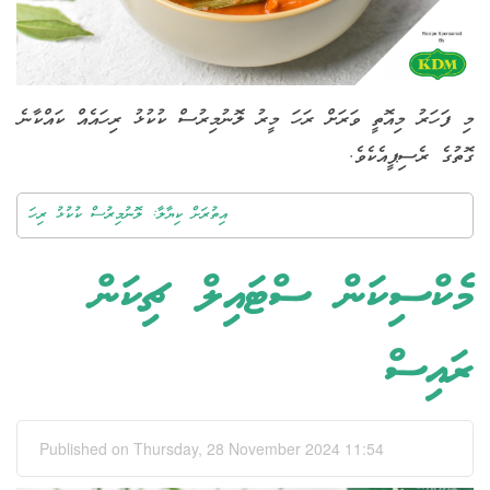
މި ފަހަރު މިއޮތީ ވަރަށް ރަހަ މީރު ލޮނުމިރުސް ކުކުޅު ރިހައެއް ކައްކާނެ
ގޮތުގެ ރެސިޕީއެކެވެ.
އިތުރަށް ކިޔާލާ: ލޮނުމިރުސް ކުކުޅު ރިހަ
މެކްސިކަން ސްޓައިލް ޗިކަން
ރައިސް
Published on Thursday, 28 November 2024 11:54