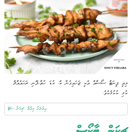
މިއީ ޕީނަޓް ސޯސްއާ އެކީ ޖަހައިގެން ކާ، ކުޑަ ހުތް-ފޮނި ރަހައެއްލާ
ކުޅި ކުކުޅެކެވެ.
އިތުރަށް ކިޔާލާ: ޗިކަން ސަޓޭ
ޗިކަން ޓާކޯސް