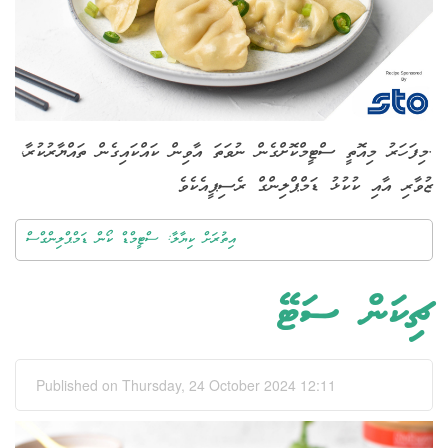
.މިފަހަރު މިއޮތީ ސްޓީމްކޮށްގެން ނުވަތަ އާވިން ކައްކައިގެން ތައްޔާރުކުރާ،
ޒުވާރި އާއި ކުކުޅު ޑަމްޕްލިންގް ރެސިޕީއެކެވެ
އިތުރަށް ކިޔާލާ: ސްޓީމްޑް ކޯން ޑަމްޕްލިންގްސް
ޗިކަން ސަޓޭ
Published on Thursday, 24 October 2024 12:11