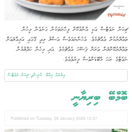
ޗިކަން ނަގެޓްސް އަކީ އާންމުކޮށް ފިހާރަތަކުން ގަނެގެން މީހުން
ތައްޔާރުކުރާ އެއްޗެކެވެ. އެހެންނަމަވެސް އަސްލު މިއީ ގޭގައި އަމިއްލައަށް
ތައްޔާރުކޮށްލަން ވަރަށް ފަސޭހަ އެއްޗެކެވެ. އަދި މިހެން ހަދާލުމުން
ނަގެޓްގެ ރަހަ މާބޮޑަށްވެސް މީރުވެއެވެ.
އިތުރަށް ކިޔާލާ: ކްރިސްޕީ ޗިކަން ނަގެޓްސް
ބޮމްބޭ ބިރިޔާނީ
Published on Tuesday, 28 January 2025 12:37