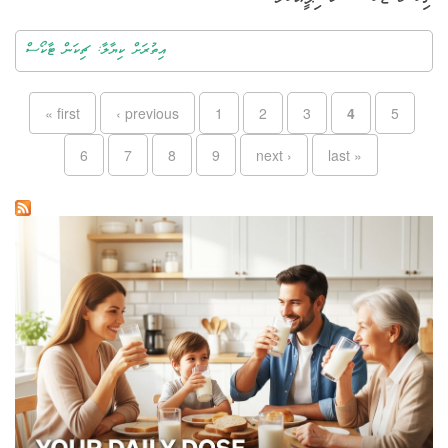
އިތުރަށް ކިޔާލާ: ޗިކަން ޓާކޯސް
Pages
« first
‹ previous
1
2
3
4
5
6
7
8
9
next ›
last »