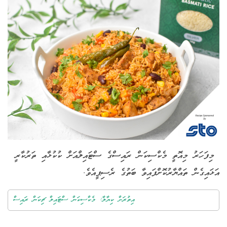
މިފަހަރު މިއޮތީ މެކްސިކަން ރައިސްގެ ސްޓައިލްއަށް ކުކުޅާއި ތަރުކާރީ
އަޅައިގެން ތައްޔާރުކޮށްފައިވާ ބަތުގެ ރެސިޕީއެވެ.
އިތުރަށް ކިޔާލާ: މެކްސިކަން ސްޓައިލް ޗިކަން ރައިސް