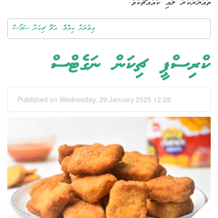
ތައްޔާރުކުރާ ލުއި ކާއެއްޗެކެވެ.
އިތުރަށް ކިޔާލާ: އަލޫ ޗިކަން ސަމޯސާ
ކްރިސްޕީ ޗިކަން ނަގެޓްސް
Published on Wednesday, 29 January 2025 12:28