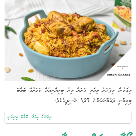
މިގޮތުން، މިފަހަރު މިއޮތީ ވަރަށް މީރު ބިރިޔާނީއެއް ކަމަށްވާ ބޮމްބޭ
ބިރިޔާނީ ތައްޔާރުކުރާނެ ގޮތުގެ ރެސިޕީއެކެވެ.
އިތުރަށް ކިޔާލާ: ބޮމްބޭ ބިރިޔާނީ