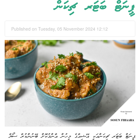
ޕީނަޓް ބަޓަރ ޗިކަން
Published on Tuesday, 05 November 2024 12:12
ޕީނަޓް ބަޓަރ ޗިކަންއަކީ އޭޝިއާގެ މީހުން އާންމުކޮށް ބޭނުންކުރާ ސޯޔާ