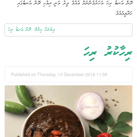
ދޮން އަނބު ރިހަ އަހަރުމެންނަށް އެއްމެ މީރު ވަނީ ދިވެހި ދޮން އަނބުގައި
ހަދާލީމައެވެ.
އިތުރަށް ކިޔާލާ: ދޮން އަނބު ރިހަ
ރިހާކުރު ރިހަ
Published on Thursday, 13 December 2018 11:58