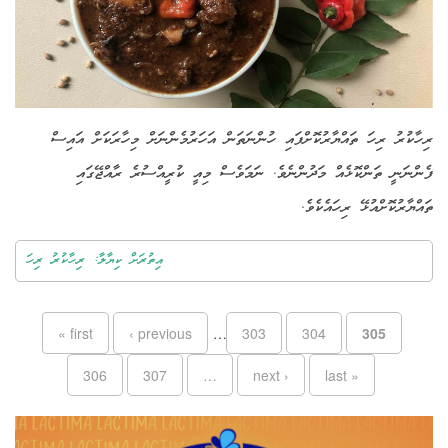
ރިހާކުރު ރިހަ ތައްޔާރުކޮށްފައި ހުންނަތަން އަހަރުމެންނަށް މިހާރަކަށް އައިސް
ފެންނަނީ ތަންކޮޅެއް މަދުންނެވެ. ނަމަވެސް މިއީ ކުރީއްސުރެ ރާއްޖޭގައި
ތައްޔާރުކޮށްއުޅޭ ރިހައެކެވެ.
އިތުރަށް ކިޔާލާ: ރިހާކުރު ރިހަ
Pages
« first
‹ previous
…
303
304
305
306
307
…
next ›
last »