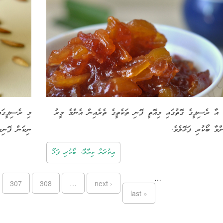
 އާ ރެސިޕީގެ ގޮތުގައި މިއޮތީ ފޮނި ތަކެތީގެ ތެރެއިން އެންމެ މީރު
މި ރެސިޕީގައ
ަށްވާ ބޯކުރި ފަޅޮލެވެ
ނިކަން ފޮނިވ.
އިތުރަށް ކިޔާލާ: ބޯކުރި ފަޅޯ
…
307
308
…
next ›
last »