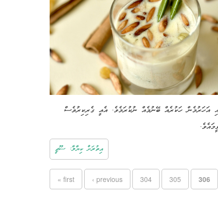
ި އަހަރުމެން ހަކުރެއް ބޭނުމެއް ނުކުރަމެވެ. އެއީ ގެރިކިރުވެސް
ީމައެވެ
އިތުރަށް ކިޔާލާ: ސޫޖީ
Pages
« first
‹ previous
304
305
306