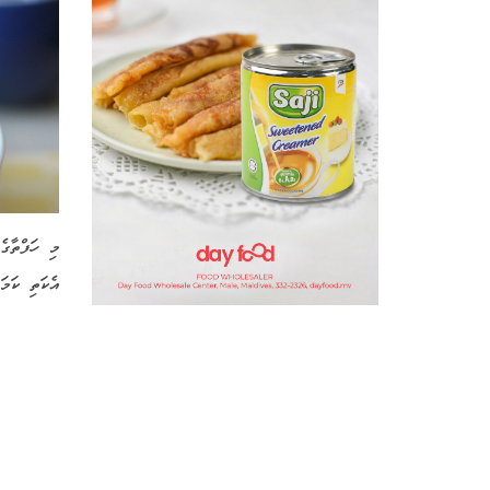
މި ހަފްތާގެ
އެކަތި ކަމ.