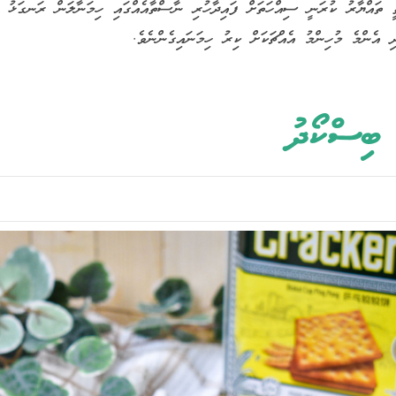
 ތައްޔާރު ކުރަނީ ސިއްހަތަށް ފައިދާހުރި ނާސްތާއެއްގައި ހިމަނާލަން ރަނގަޅު ތަކ
ދި އެންމެ މުހިންމު އެއްޗަކަށް ކިރު ހިމަނައިގެންނެވެ
 ބިސްކޯދު