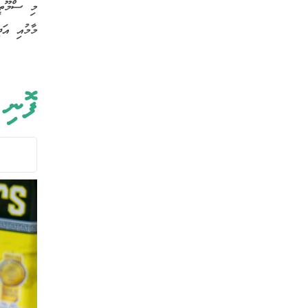
މި ސްމޫތީ،
މާމުއި އަ.
ފޮނި