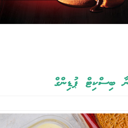
ާ ބިސްކިޓް ޕުޑިންގް