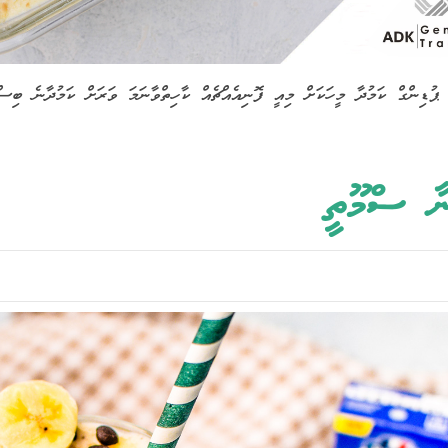
 ޕުޑިންގް ކަމުދާ މީހަކަށް މިއީ ފޮނިއެއްޗެއް ކާހިތްވާނަމަ ވަރަށް ކަމުދާނެ ބިސްކ
ނާ ސްމޫތީ