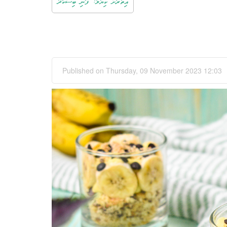
އިތުރަށް ކިޔާލާ: ފޮނި ބިސްކޯދު
Published on Thursday, 09 November 2023 12:03