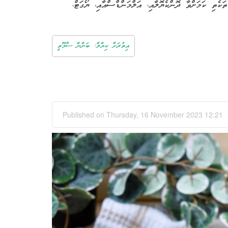
ެތި ކަމަށްވާ ދޮންކެޔޮލާއި، އަލްމަންޑްސްއާއި، ޔޯގަޓް
އިތުރަށް ކިޔާލާ: ބަނާނާ ސްމޫތީ
Published on Thursday, 16 November 2023 12:21