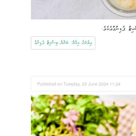
.
ިޓް ޕުޑިންގްއެކެވެ
އިތުރަށް ކިޔާލާ: ބަނާނާ ބިސްކިޓް ޕުޑިންގް
Published on Tuesday, 25 June 2024 11:24