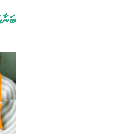
ބަނާނ