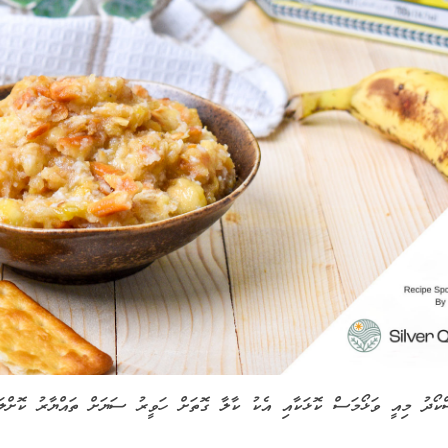
ްކޯދު މިއީ ވަޅޯމަސް ކޮޅަކާއި އެކު ކާލާ ގޮތަށް ހަވީރު ސަޔަށް ތައްޔާރު ކޮށްލަ