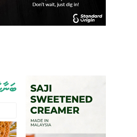
ބަނާނ