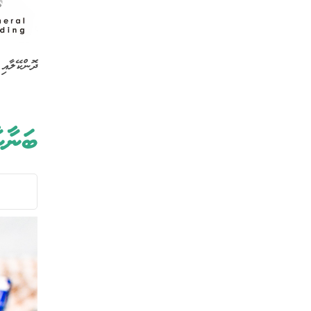
ދޮންކޭލާއި
ބަނާ