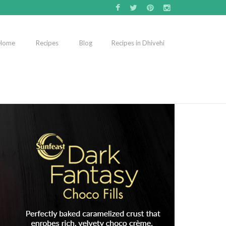
Home
Recipes
Blog
Recipes in Dhivehi