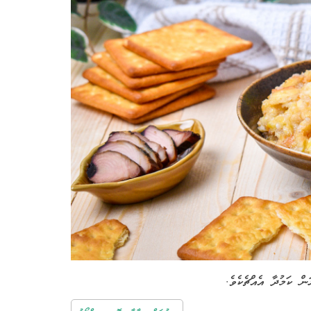
ން ކަމުދާ އެއްޗެކެވެ