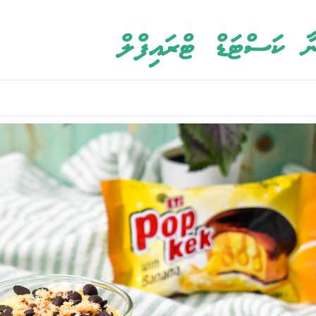
ާ ކަސްޓަޑް ޓްރައިފްލް