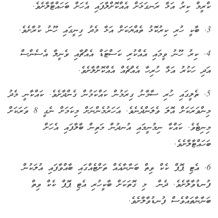
ކްރީމް ކިރު އަޅާ ރަނގަޅަށް އެއްކޮށްލާފައި އެހަށް ބަހައްޓާލާށެވެ.
3. ބާކީ ހުރި ކިރުކޮޅު ތެއްޔަކަށް އަޅާ މެދު ގިނީގައި ހޫނު ކުރާށެވެ.
4. ކިރު ހޫނު ވީމައި އެއްކުރި ކަސްޓަޑް އެއްޗާއި ވެނީލާ އެސެންސް
އަދި ހަކުރު އަޅާ ހުރިހާ އެއްޗެއް އެއްކޮށްލާށެވެ.
5. ތެލީގައި ހުރި ސާމާނު ގިރަމުން ކައްކަމުން ގެންދާށެވެ. ކައްކާނީ މެދު
މިންވަރަކަށް އޮލަ ވެލަންދެނެވެ. އަހަރުމެންނަށް މިކަމަށް ނެގީ 8 ވަރަކަށް
މިނިޓެވެ. ކައްކާ ނިމުނީމައި އުނދުން މަތިން ބާލާފައި އެހަށް
ބަހައްޓާލާށެވެ.
6. އެޓި ޕޮޕް ކެކް ވިތް ބަނާނާއެއް ތަށްޓެއްގައި ބާއްވާފައި އުލަކުން
ފުނޑުވާލާށެވެ. ދެން މި ގޮތަކަށް ބާކީހުރި އެޓި ޕޮޕް ކެކް ވިތް
ބަނާނާތައްވެސް ފުނޑުވާލާށެވެ.