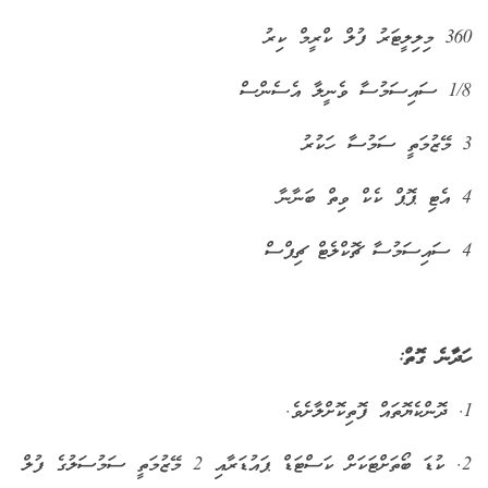
360 މިލިލީޓަރު ފުލް ކްރީމް ކިރު
1/8 ސައިސަމުސާ ވެނީލާ އެސެންސް
3 މޭޒުމަތީ ސަމުސާ ހަކުރު
4 އެޓި ޕޮޕް ކެކް ވިތް ބަނާނާ
4 ސައިސަމުސާ ޗޮކްލެޓް ޗިޕްސް
ހަދާނެ ގޮތް:
1. ދޮންކެޔޮތައް ފޮތިކޮށްލާށެވެ.
2. ކުޑަ ބޯތަށްޓަކަށް ކަސްޓަޑް ޕައުޑަރާއި 2 މޭޒުމަތީ ސަމުސަލުގެ ފުލް