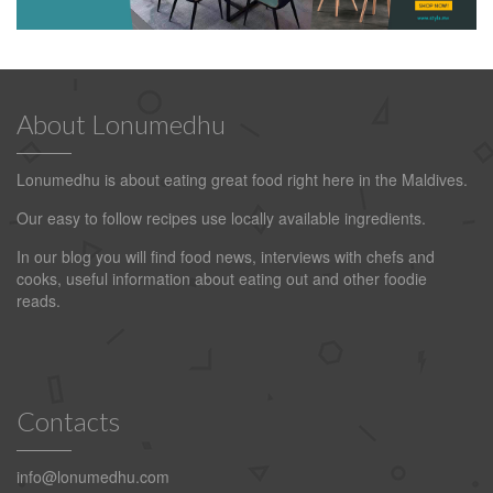
About Lonumedhu
Lonumedhu is about eating great food right here in the Maldives.
Our easy to follow recipes use locally available ingredients.
In our blog you will find food news, interviews with chefs and
cooks, useful information about eating out and other foodie
reads.
Contacts
info@lonumedhu.com