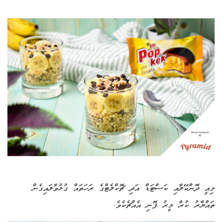
މިއީ ދޮންކޭލާއި ކަސްޓަޑް އަދި ޗޮކްލެޓްގެ ރަހަތައް ގުޅުވާލައިގެން
ތައްޔާރު ކުރާ މީރު ފޮނި އެއްޗެކެވެ.