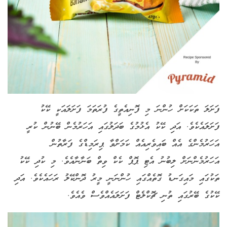
ފަށަލަ ތަކަކަށް ހުންނަ މި ފޮނިއެތީގެ ފުރަތަމަ ފަށަލައަކީ ކޭކު
ފަށަލައެކެވެ. އަދި ކޭކު އެޅުމުގެ ބަދަލުގައި އަހަރުމެން ބޭނުން ކުރީ
އަހަރުމެންގެ އެއް ބައިވެރިއެއް ކަމަށްވާ ޕިރަމިޑްގެ ފަރާތުން
އަހަރުމެންނަށް ލިބުނު އެޓި ޕޮޕް ކެކް ވިތް ބަނާނާއެވެ. މި ކުދި ކޭކު
ތަކުގައި މައިގަނޑު ގޮތެއްގައި ހުންނަނީ މީރު ދޮންކޭލު ރަހައެކެވެ. އަދި
ކޭކުގެ ބޭރުގައި ތުނި ޗޮކްލެޓް ފަށަލައެއްވެސް ވެއެވެ.