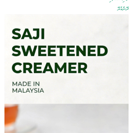
ދޮންކެޔޮ