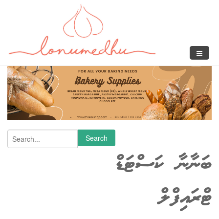
Skip to main content
Search form
Search
ބަނާނާ ކަސްޓަޑް
ޓްރައިފްލް