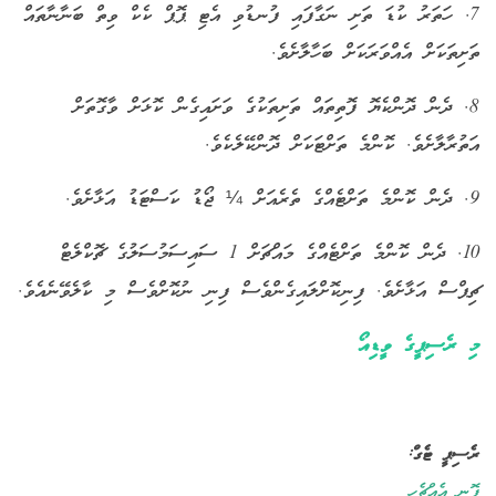
7. ހަތަރު ކުޑަ ތަށި ނަގާފައި ފުނޑުވި އެޓި ޕޮޕް ކެކް ވިތް ބަނާނާތައް
ތަށިތަކަށް އެއްވަރަކަށް ބަހާލާށެވެ.
8. ދެން ދޮންކެޔޮ ފޮތިތައް ތަށިތަކުގެ ވަށައިގެން ކޮޅަށް ވާގޮތަށް
އަތުރާލާށެވެ. ކޮންމެ ތަށްޓަކަށް ދޮންކޭލެކެވެ.
9. ދެން ކޮންމެ ތަށްޓެއްގެ ތެރެއަށް ¼ ޖޯޑު ކަސްޓަޑު އަޅާށެވެ.
10. ދެން ކޮންމެ ތަށްޓެއްގެ މައްޗަށް 1 ސައިސަމުސަލުގެ ޗޮކްލެޓް
ޗިޕްސް އަޅާށެވެ. ފިނިކޮށްލައިގެންވެސް ފިނި ނުކޮށްވެސް މި ކާލެވޭނެއެވެ.
މި ރެސިޕީގެ ވީޑިއޯ
ރެސިޕީ ޓެގް:
ފޮނި އެއްޗެހި