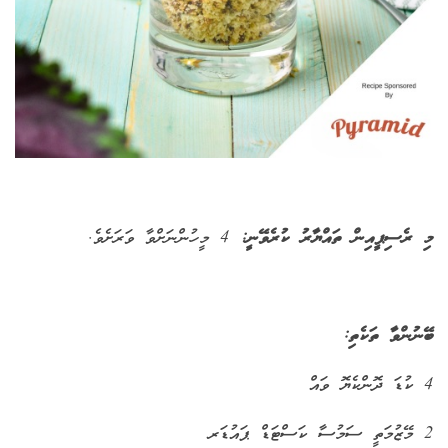
މި ރެސިޕީއިން ތައްޔާރު ކުރެވޭނީ:
4 މީހުންނަށްވާ ވަރަށެވެ.
ބޭނުންވާ ތަކެތި:
4 ކުޑަ ދޮންކެޔޮ ވައް
2 މޭޒުމަތީ ސަމުސާ ކަސްޓަޑް ޕައުޑަރ