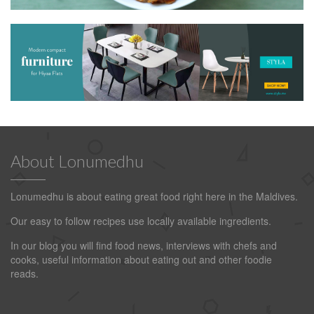
About Lonumedhu
Lonumedhu is about eating great food right here in the Maldives.
Our easy to follow recipes use locally available ingredients.
In our blog you will find food news, interviews with chefs and
cooks, useful information about eating out and other foodie
reads.