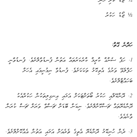
½ ޖޯޑު ކާށި ހުނި
½ ޖޯޑު ހަކުރު
ހަދާނެ ގޮތް:
1. ހަޕް ސެންގް ކްރީމް ކްރެކަރުތައް އަތުން ފުނޑުވާލާށެވެ. ފުނޑުވާނީ
ހަފާލެވޭ ވަރުގެ އެތިކޮޅު ތަކަކަށެވެ. ފުނޑުވާ ނިމުނީމައި އެހަށް
ބަހައްޓާލާށެވެ.
2. ދޮންކޭލާއި ހަކުރު ބޯތަށްޓަކަށް އަޅައި އިނގިލިތަކުން ހަކުރާއެކު
ދޮންކެޔޮތައް ޗަސްކޮށްލާށެވެ. ނިކަން ބޮޑަށް ޗަސްވާ ވަރަށް ޗަސް ކުރަން
ވާނެއެވެ.
3. ދެން ހުނިކޮޅު ދޮންކެޔޮ އެތީގެ ތެރެއަށް އަޅައި އަތުން އެއްކޮށްލާށެވެ.