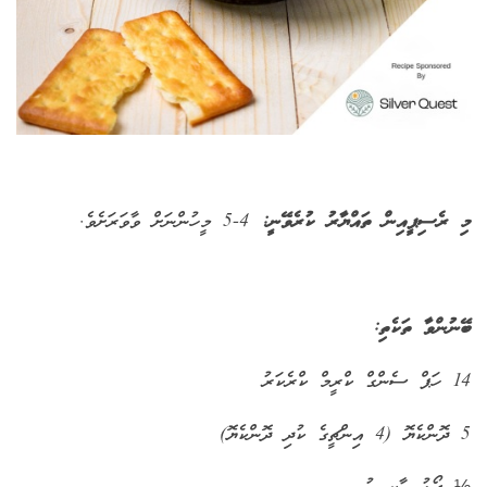
މި ރެސިޕީއިން ތައްޔާރު ކުރެވޭނީ:
4-5 މީހުންނަށް ވާވަރަށެވެ.
ބޭނުންވާ ތަކެތި:
14 ހަޕް ސެންގް ކްރީމް ކްރެކަރު
5 ދޮންކެޔޮ (4 އިންޗީގެ ކުދި ދޮންކެޔޮ)