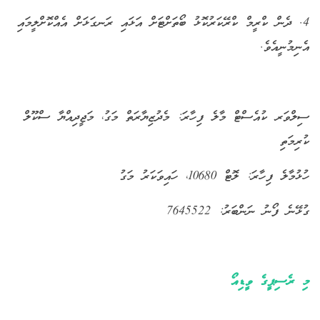
4. ދެން ކްރީމް ކްރޭކަރުކޮޅު ބޯތަށްޓަށް އަޅައި ރަނގަޅަށް އެއްކޮށްލީމައި
އެނިމުނީއެވެ.
ސިލްވަރ ކުއެސްޓް މާލެ ފިހާރަ: މެދުޒިޔާރަތް މަގު، މަޖީދިއްޔާ ސްކޫލް
ކުރިމަތި
ހުޅުމާލެ ފިހާރަ: ލޮޓް 10680، ހައިވަކަރު މަގު
ގުޅޭނެ ފޯނު ނަންބަރު: 7645522
މި ރެސިޕީގެ ވީޑިއޯ