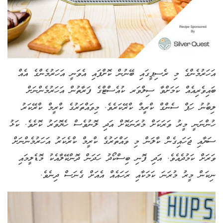
އަހަރުމެންގެ މި ރެސިޕީގައި ބޭނުން ކޮށްފައި އެވަނީ އަހަރުމެންގެ އެއް
ބައިވެރިއެއް ކަމަށްވާ ސިލްވަރ ކުއެސްޓްގެ ފަރާތުން އަހަރުމެންނަށް
ލިބުނު ހަޕް ސެންގް ކްރީމް ކްރޭކަރެވެ. މިވައްތަރުގެ ކްރީމް ކްރޭކަރު
ހުންނަނީ މީރު ވަރަކަށް މުރަނަކޮށް އަދި ލޮނުވެސް ހެޔޮވަރު ކޮށެވެ. ކަޅު
ސަޔާއި ޖަހައިގެން ކާލަން މި ވައްތަރުގެ ކްރީމް ކްރެކަރު އަހަރުމެންނަށް
ވަރަށް ކަމުދެއެވެ. އަދި ފޮނި ބިސްކޯދު ހަދަން ދޮންކޭލާއެކު މޮޑެލީމައި
ނިކަން މީރު މުރަނަ ކަމަކާއި ރަހައެއް އެއަށް ގެނަސް ދިނެވެ.