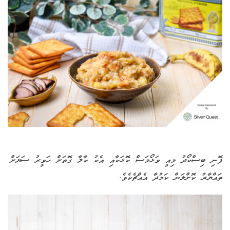
ފޮނި ބިސްކޯދު މިއީ ވަޅޯމަސް ކޮޅަކާއި އެކު ކާލާ ގޮތަށް ހަވީރު ސަޔަށް
ތައްޔާރު ކޮށްލަން ކަމުދާ އެއްޗެކެވެ.