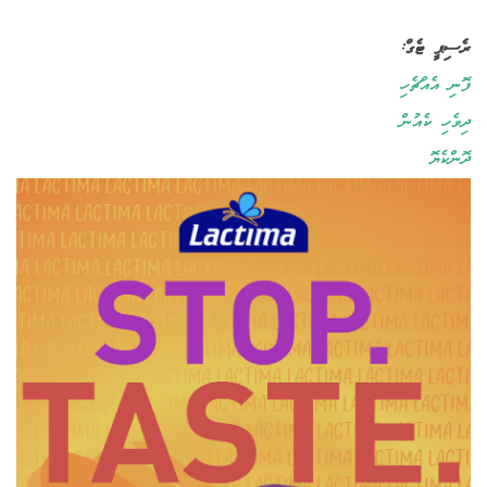
ރެސިޕީ ޓެގް:
ފޮނި އެއްޗެހި
ދިވެހި ކެއުން
ދޮންކެޔޮ