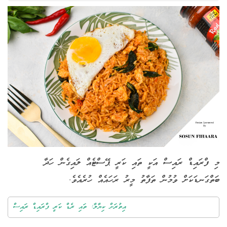
މި ފްރައިޑް ރައިސް އަކީ ތައި ކަރީ ޕޭސްޓެއް ލައިގެން ހަދާ
ބަތްގަނޑަކަށް ވުމުން ތަފާތު މީރު ރަހައެއް ހުރެއެވެ.
އިތުރަށް ކިޔާލާ: ތައި ރެޑް ކަރީ ފްރައިޑް ރައިސް