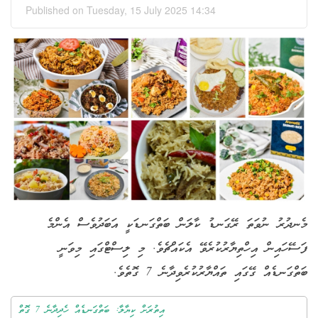
Published on Tuesday, 15 July 2025 14:34
މެނދުރު ނުވަތަ ރޭގަނޑު ކާލަން ބަތްގަނޑަކީ އަބަދުވެސް އެންމެ
ފަސޭހައިން އިހްތިޔާރުކުރެވޭ އެކައްޗެވެ. މި ލިސްޓްގައި މިވަނީ
ބަތްގަނޑެއް ގޭގައި ތައްޔާރުކުރެވިދާނެ 7 ގޮތެވެ.
އިތުރަށް ކިޔާލާ: ބަތްގަނޑެއް ހެދިދާނެ 7 ގޮތް