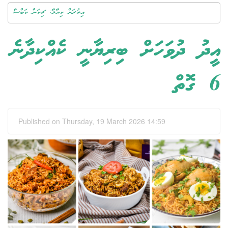
އިތުރަށް ކިޔާލާ: ޗިކަން ކަބްސާ
އީދު ދުވަހަށް ބިރިޔާނީ ކެއްކިދާނެ
6 ގޮތް
Published on Thursday, 19 March 2026 14:59