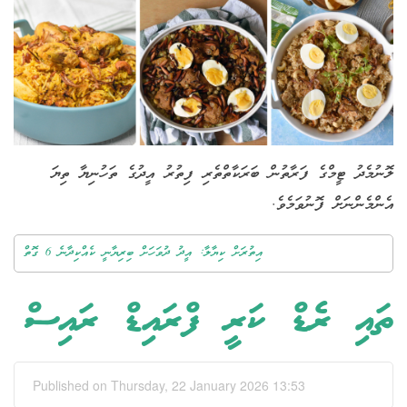
ލޮނުމެދު ޓީމްގެ ފަރާތުން ބަރަކާތްތެރި ފިތުރު އީދުގެ ތަހުނިޔާ ތިޔަ
އެންމެންނަށް ފޮނުވަމެވެ.
އިތުރަށް ކިޔާލާ: އީދު ދުވަހަށް ބިރިޔާނީ ކެއްކިދާނެ 6 ގޮތް
ތައި ރެޑް ކަރީ ފްރައިޑް ރައިސް
Published on Thursday, 22 January 2026 13:53