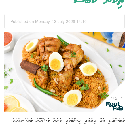
ޗިކަން ކަބްސާ
Published on Monday, 13 July 2026 14:10
ކަބްސާއަކީ މެދު އިރުމަތީ ހިސާބުގައި ވަރަށް މަޝްހޫރު ބަތްގަނޑެކެވެ.