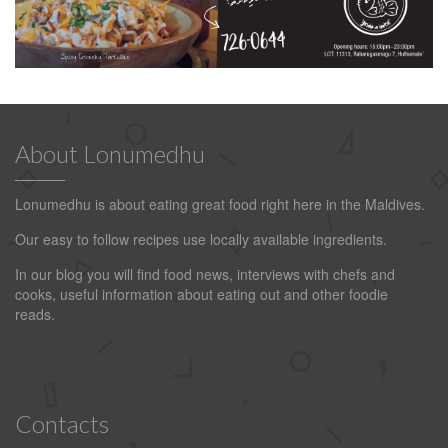
About Lonumedhu
Lonumedhu is about eating great food right here in the Maldives.
Our easy to follow recipes use locally available ingredients.
In our blog you will find food news, interviews with chefs and
cooks, useful information about eating out and other foodie
reads.
Contacts