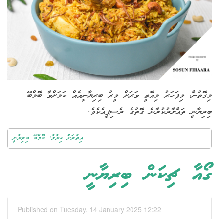
މިގޮތުން، މިފަހަރު މިއޮތީ ވަރަށް މީރު ބިރިޔާނީއެއް ކަމަށްވާ ބޮމްބޭ
ބިރިޔާނީ ތައްޔާރުކުރާނެ ގޮތުގެ ރެސިޕީއެކެވެ.
އިތުރަށް ކިޔާލާ: ބޮމްބޭ ބިރިޔާނީ
ގޯއާ ޗިކަން ބިރިޔާނީ
Published on Tuesday, 14 January 2025 12:22