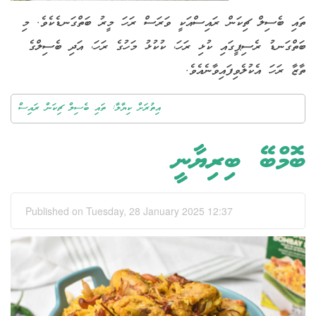
ތައި ބެސިލް ޗިކަން ރައިސްއަކީ ވަރަސް ރަހަ މީރު ބަތްގަނޑެކެވެ. މި
ބަތްގަނޑު ރެސިޕީގައި ކުޅި ރަހަ، ކުކުޅު މަހުގެ ރަހަ، އަދި ބެސިލްގެ
ތާޒާ ރަހަ އެކުލެވިފައިވާނެއެވެ.
އިތުރަށް ކިޔާލާ: ތައި ބެސިލް ޗިކަން ރައިސް
ބޮމްބޭ ބިރިޔާނީ
Published on Tuesday, 28 January 2025 12:37