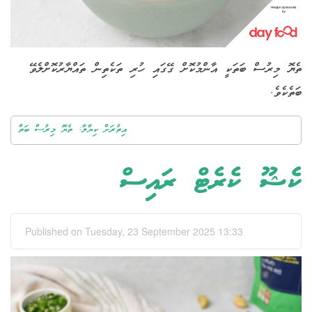
ތެޔޮ މިރުސް ބަތަކީ އާންމުކޮށް ގޭގައި ހުރި ތަކެތިން ތައްޔާރުކޮށްލެވޭ
ބަތެކެވެ.
އިތުރަށް ކިޔާލާ: ތެޔޮ މިރުސް ބަތް
ކެޝޫ ކެރެޓް ރައިސް
Published on Tuesday, 23 September 2025 13:33