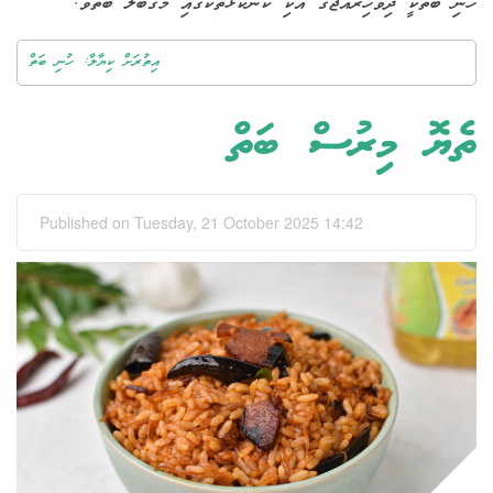
ހުނި ބަތަކީ ދިވެހިރާއްޖޭގެ އެކި ކަންކޮޅުތަކުގައި މަގްބޫލް ބަތެވެ.
އިތުރަށް ކިޔާލާ: ހުނި ބަތް
ތެޔޮ މިރުސް ބަތް
Published on Tuesday, 21 October 2025 14:42