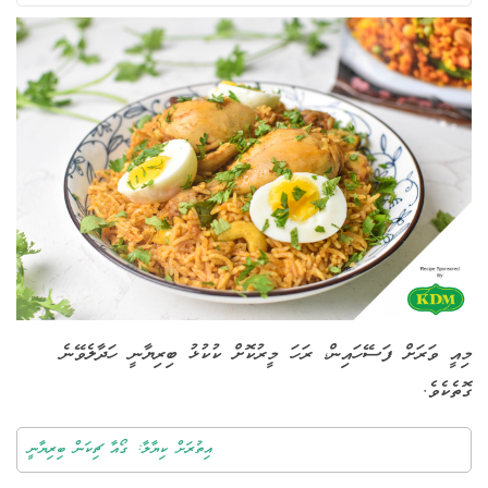
މިއީ ވަރަށް ފަސޭހައިން، ރަހަ މީރުކޮށް ކުކުޅު ބިރިޔާނީ ހަދާލެވޭނެ
ގޮތެކެވެ.
އިތުރަށް ކިޔާލާ: ގޯއާ ޗިކަން ބިރިޔާނީ