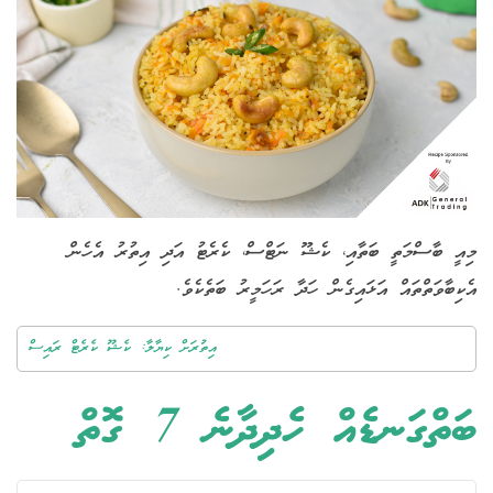
މިއީ ބާސްމަތީ ބަތާއި، ކެޝޫ ނަޓްސް، ކެރެޓު އަދި އިތުރު އެހެން
އެކިބާވަތްތައް އަޅައިގެން ހަދާ ރަހަމީރު ބަތެކެވެ.
އިތުރަށް ކިޔާލާ: ކެޝޫ ކެރެޓް ރައިސް
ބަތްގަނޑެއް ހެދިދާނެ 7 ގޮތް