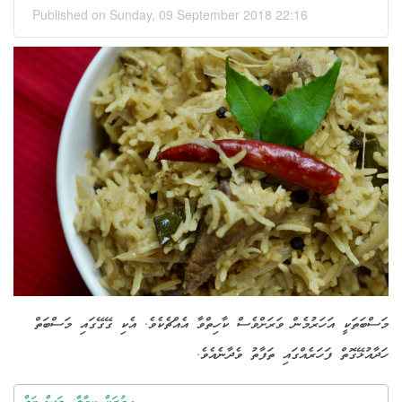
Published on Sunday, 09 September 2018 22:16
މަސްބަތަކީ އަހަރުމެން ވަރަށްވެސް ކާހިތްވާ އެއްޗެކެވެ. އެކި ގޭގޭގައި މަސްބަތް
ހަދާއުޅޭގޮތް ފަހަރެއްގައި ތަފާތު ވެދާނެއެވެ.