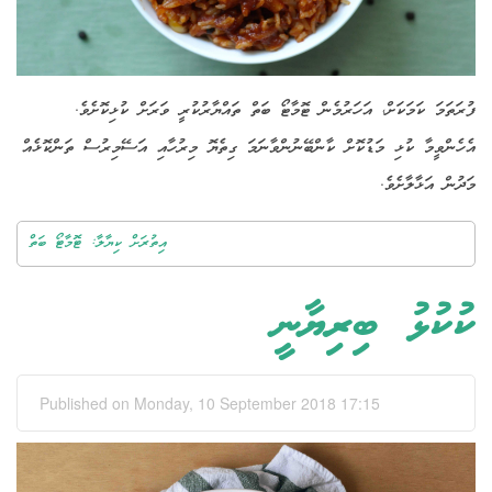
ފުރަތަމަ ކަމަކަށް، އަހަރުމެން ޓޮމާޓޯ ބަތް ތައްޔާރުކުރީ ވަރަށް ކުޅިކޮށެވެ.
އެހެންވީމާ ކުޅި މަޑުކޮށް ކާންބޭނުންވާނަމަ ގިތެޔޮ މިރުހާއި އަސޭމިރުސް ތަންކޮޅެއް
މަދުން އަޅާލާށެވެ.
އިތުރަށް ކިޔާލާ: ޓޮމާޓޯ ބަތް
ކުކުޅު ބިރިޔާނީ
Published on Monday, 10 September 2018 17:15