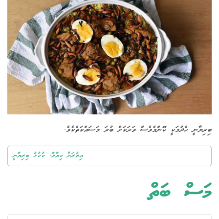
ބިރިޔާނީ ހެދުމަކީ ކޮންމެވެސް ވަރަކަށް ބުރަ މަސައްކަތެކެވެ.
އިތުރަށް ކިޔާލާ: ކުކުޅު ބިރިޔާނީ
މަސް ބަތް