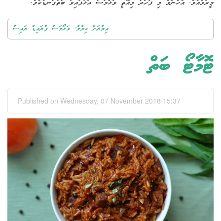
މީރުވެއެވެ. އެހެންވެ މި ފަހަރު މިއޮތީ ވަޅޯމަސް އަޅާފައިވާ ބަތްގަނޑެކެވެ.
އިތުރަށް ކިޔާލާ: ވަޅޯމަސް ފްރައިޑް ރައިސް
ޓޮމާޓޯ ބަތް
Published on Wednesday, 07 November 2018 15:37