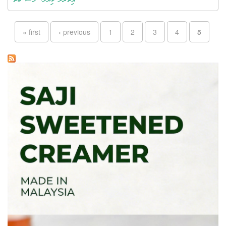
އިތުރަށް ކިޔާލާ: މަސް ބަތް
Pages
« first
‹ previous
1
2
3
4
5