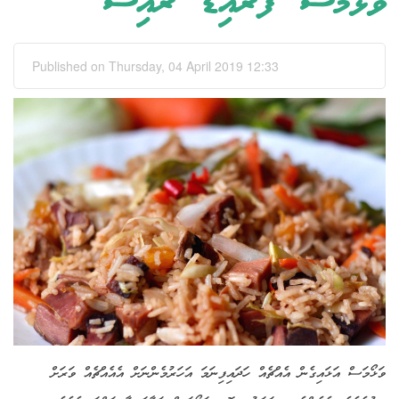
ވަޅޯމަސް ފްރައިޑް ރައިސް
Published on Thursday, 04 April 2019 12:33
ވަޅޯމަސް އަޅައިގެން އެއްޗެއް ހަދައިފިނަމަ އަހަރުމެންނަށް އެއެއްޗެއް ވަރަށް