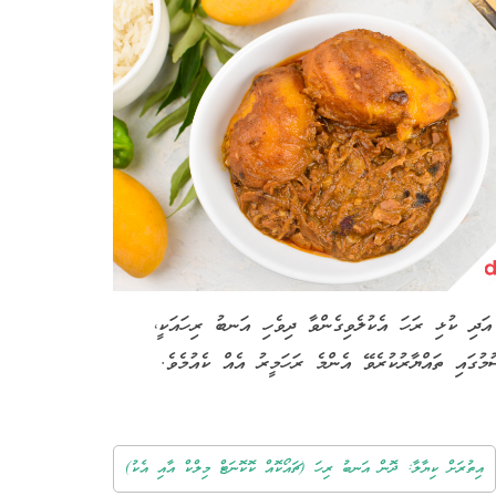
 އަދި ކުޅި ރަހަ އެކުލެވިގެންވާ ދިވެހި އަނބު ރިހައަކީ
.
ުގައި ތައްޔާރުކުރެވޭ އެންމެ ރަހަމީރު އެއް ކެއުމެވެ
އިތުރަށް ކިޔާލާ: ދޮން އަނބު ރިހަ (ޗައޯކޮއް ކޮކޮނަޓް މިލްކް އާއި އެކު)