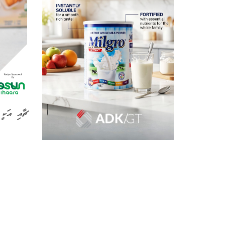
ޗާއި އަކ.