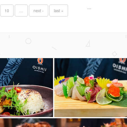
…
10
…
next ›
last »