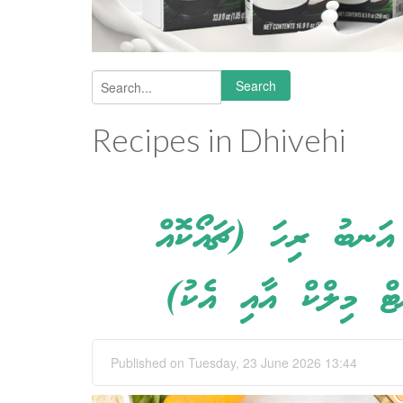
Search
Search form
Recipes in Dhivehi
އަނބު ރިހަ (ޗައޯކޮއް
ނަޓް މިލްކް އާއި އެކު
Published on Tuesday, 23 June 2026 13:44