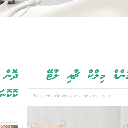
ަންޑް މިލްކް ޗާއި ލާޓޭ
ދޮން 
ކޮކޮ)
Published on Monday, 22 June 2026 13:30