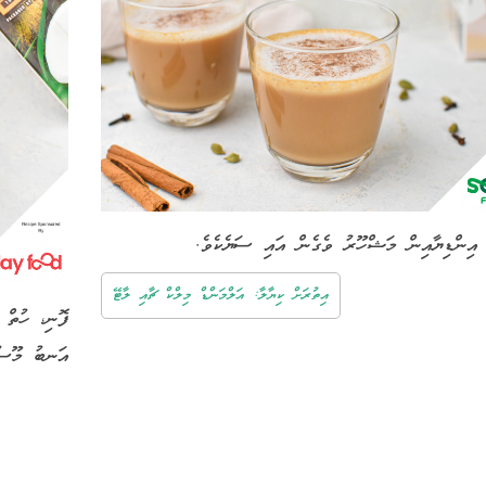
ީ އިންޑިޔާއިން މަޝްހޫރު ވެގެން އައި ސަޔެކެވެ
އިތުރަށް ކިޔާލާ: އަލްމަންޑް މިލްކް ޗާއި ލާޓޭ
ފޮނި، ހުތް،
އަނބު މޫސުމ