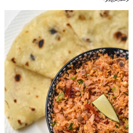
މަސްހުންޏެކެވެ.