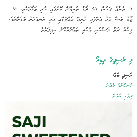
5. އެންމެ ފަހުން، 3/1 ޖޯޑު ތުނިކޮށް ކޮށާފައި ހުރި ވަޅޯމަހާއި، ¼
ޖޯޑު މަސް ދަޅު އަޅާފައި ހުރިހާ އެއްޗަކާއި އެކީ ރަނގަޅަށް މޮޑެލާށެވެ.
މިހާރު ރަތް މަސްހުނި އެހުރީ ތައްޔާރުކޮށް ނިމިފައެވެ.
މި ރެސިޕީގެ ވީޑިއޯ
ރެސިޕީ ޓެގް:
ހެނދުނުގެ ކެއުން
ދިވެހި ކެއުން