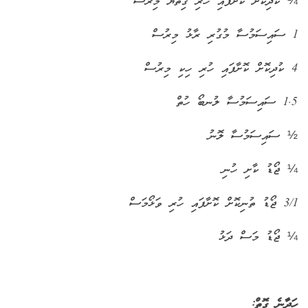
¼ ކުދިކޮށް ކޮށާފައި ހުރި ގިތެޔޮ މިރުސް
1 ސައިސަމުސާ މުގުރި ރާޅު މިރުސް
4 ކުދިކޮށް ކޮށާފައި ހުރި ހިކި މިރުސް
1.5 ސައިސަމުސާ ލުނބޯ ހުތް
½ ސައިސަމުސާ ލޮނު
¼ ޖޯޑު ކާށި ހުނި
3/1 ޖޯޑު ތުނިކޮށް ކޮށާފައި ހުރި ވަޅޯމަސް
¼ ޖޯޑު މަސް ދަޅު
ހަދާނެ ގޮތް: