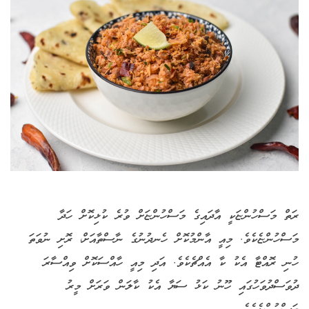
ރަތް މަސްހުންޏަކީ އާދައިގެ މަސްހުންޏަށް ވުރެ ކުޅިކޮށް ހަދާ
މަސްހުންޏެކެވެ. މިއީ އާންމުކޮށް ހެނދުނުގެ ނާސްތާއަށް، ރޮށި ނުވަތަ
ހުނި ރޮއްޓާ އެކު ކާ އެއްޗެކެވެ. އަދި މިއީ ހާއްސަކޮށް ވިއްސާރަ
ދުވަސްދުވަހުގައި ހޫނު ކަޅު ސަޔާ އެކު ކާލަން ވަރަށް މީރު