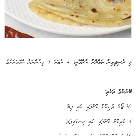
މި ރެސިޕީއިން ތައްޔާރު ކުރެވޭނީ:
4 ނުވަތަ 5 މީހުންނަށް ކެވޭވަރަށެވެ.
ބޭނުންވާ ތަކެތި:
½ ޖޯޑު ތުނިކޮށް ކޮށާފައި ހުރި ފިޔާ
4 ކުދިކޮށް ކޮށާފައި ހުރި ހިނކަދިފަތް