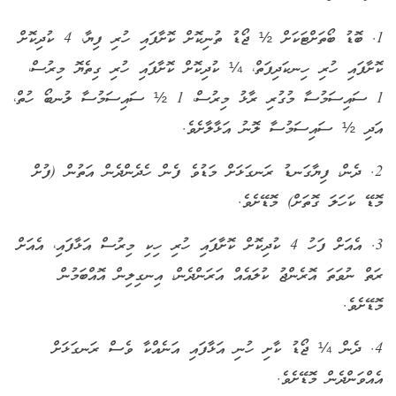
1. ބޮޑު ބޯތަށްޓަކަށް ½ ޖޯޑު ތުނިކޮށް ކޮށާފައި ހުރި ފިޔާ، 4 ކުދިކޮށް
ކޮށާފައި ހުރި ހިނކަދިފަތް، ¼ ކުދިކޮށް ކޮށާފައި ހުރި ގިތެޔޮ މިރުސް،
1 ސައިސަމުސާ މުގުރި ރާޅު މިރުސް، 1 ½ ސައިސަމުސާ ލުނބޯ ހުތް،
އަދި ½ ސައިސަމުސާ ލޮނު އަޅާލާށެވެ.
2. ދެން، ފިޔާގަނޑު ރަނގަޅަށް މަޑުވެ ފެން ހެދެންދެން އަތުން (ފުށް
މޮޑޭ ކަހަލަ ގޮތަށް) މޮޑޭށެވެ.
3. އެއަށް ފަހު 4 ކުދިކޮށް ކޮށާފައި ހުރި ހިކި މިރުސް އަޅާފައި، އެއަށް
ރަތް ނުވަތަ އޮރެންޖު ކުލައެއް އަރަންދެން، އިނގިލިން އޮއްބަމުން
މޮޑޭށެވެ.
4. ދެން ¼ ޖޯޑު ކާށި ހުނި އަޅާފައި އަނެއްކާ ވެސް ރަނގަޅަށް
އެއްވަންދެން މޮޑޭށެވެ.