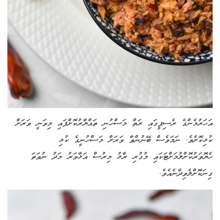
އަހަރުމެންގެ ރެސިޕީގައި ރަތް މަސްހުނި ތައްޔާރުކޮށްފައި މިވަނީ ވަރަށް
ކުޅިކޮށެވެ. ނަމަވެސް ބޭނުންވާ ވަރަށް މަސްހުނީގެ ކުޅި
ހެޔޮވަރުކޮށްލުމަށްޓަކައި މުގުރި ރާޅު މިރުސް އަޅާވަރު މަދު ނުވަތަ
ގިނަކޮށްލެވިދާނެއެވެ.