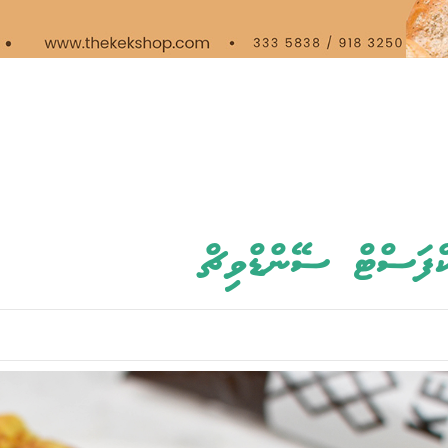
ްފަސްޓް ސޭންޑްވިޗް