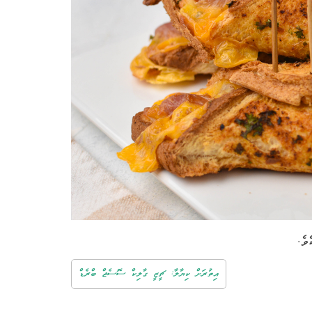
ކެވެ.
އިތުރަށް ކިޔާލާ: ޗީޒީ ގާލިކް ސޮސެޖް ބްރެޑް