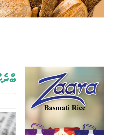
ބްރެކ