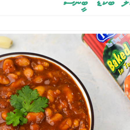
ލާ ބޭކްޑް ބީންސް