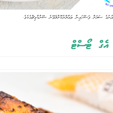
ުނުގެ ސަޔަށް ފަސޭހައިން ތައްޔާރުކޮށްލެވޭނެ ސޭންޑްވިޗްއެކެވެ.
 އެގް ޓޯސްޓް