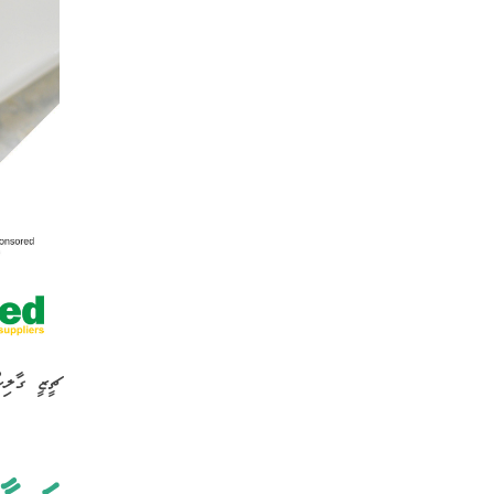
ޗީޒީ ގާލި