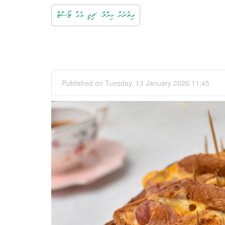
އިތުރަށް ކިޔާލާ: ޗީޒީ އެގް ޓޯސްޓް
Published on Tuesday, 13 January 2026 11:45