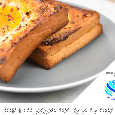
 ފޮއްޗަކަށް ބިސް އަދި ޗީޒް ސްޕްރެޑް އަޅާފައިފިހެފައި ހުންނަ ޓޯސްޓްއެކެވެ.