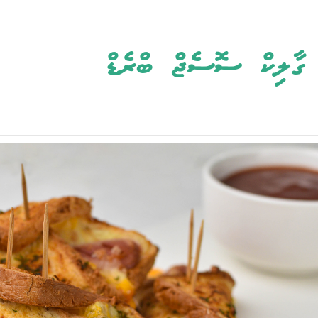
 ގާލިކް ސޮސެޖް ބްރެޑް