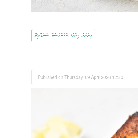
އިތުރަށް ކިޔާލާ: ބްރެކްފަސްޓް ސޭންޑްވިޗް
Published on Thursday, 09 April 2026 12:20