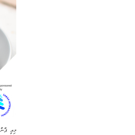
މިއީ ޕާން