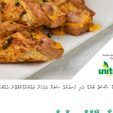
ކް ސޮސެޖް ބްރެޑް އަކީ ހެނދުނުގެ ސަޔަށް އަވަހަށް ތައްޔާރުކޮށްލެވޭނެ އެއްޗެ