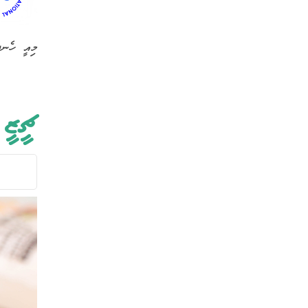
މިއީ ހެނދ
ޗީޒީ