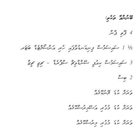
ބޭނުންވާ ތަކެތި:
4 ފޮތި ޕާން
½ 1 ސައިސަމުސާ ފިނިކަނޑުވާފައި ހުރި އަންސޯލްޓެޑް ބަޓަރ
3 ސައިސަމުސާ ކިއުޕީ ސޭންޑްވިޗް ސްޕްރެޑް – ޗިޒީ ޗީޒް
2 ބިސް
ވަރަށް ކުޑަ ލޮނުކޮޅެއް
ވަރަށް ކުޑަ މުގުރި އަސޭމިރުސްކޮޅެއް
ވަރަށް ކުޑަ މުގުރި މިރުސްކޮޅެއް