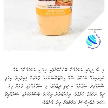
މި ރެސިޕީގައި އަހަރުމެން ބޭނުންކޮށްފައި މިވަނީ، އަހަރުމެންގެ އެއް
ބައިވެރިއެއް ކަމަށްވާ ސާރާ އިންޓަނޭޝަނަލްގެ ފާރާތުން ލިބިފައިވާ، ކިއުޕީ
ސޭންޑްވިޗް ސްޕްރެޑް – ޗިޒީ ޗީޒްއެވެ. މި ސްޕްރެޑްގައި ވަރަށް މީރު
ޗީޒް ރަހައެއް ހުރެއެވެ. މިހެންކަމުން މިކަހަލަ ޓޯސްޓްތަކަށާއި ސޭންޑްވިޗް
ކަހަލަ އެއްޗިއްސަށް އަޅާލުމަށް މީރު ވާނެއެވެ.