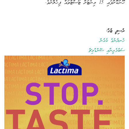
ހޫނުކޮށްފައި 15 މިނެޓަށް ޓޯސްޓްތައް ފިހެލާށެވެ.
ރެސިޕީ ޓެގް:
ހެނދުނުގެ ކެއުން
ސަބްމެރީނާއި ސޭންޑްވިޗް