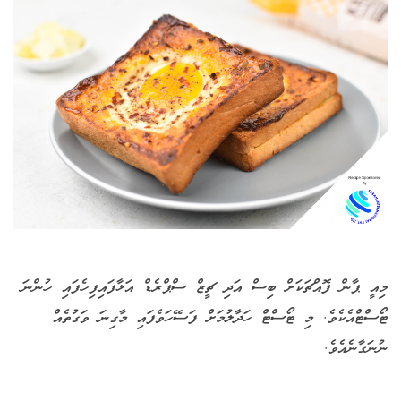
މިއީ ޕާން ފޮއްޗަކަށް ބިސް އަދި ޗީޒް ސްޕްރެޑް އަޅާފައިފިހެފައި ހުންނަ
ޓޯސްޓްއެކެވެ. މި ޓޯސްޓް ހަދާލުމަށް ފަސޭހަވެފައި މާގިނަ ވަގުތެއް
ނުނަގާނެއެވެ.