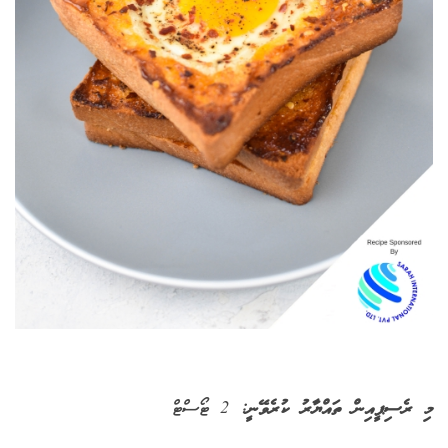
މި ރެސިޕީއިން ތައްޔާރު ކުރެވޭނީ:
2 ޓޯސްޓް