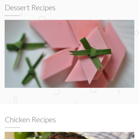
Dessert Recipes
Chicken Recipes