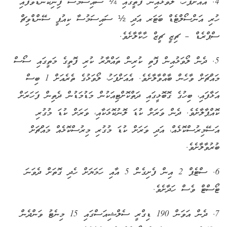
4. އެއަށްފަހު، ލޯވަޅުއިން ފޮތީގައި ¼ ސައިސަމުސާ ފިނިކަނޑުވާފައި
ހުރި އަންސޯލްޓެޑް ބަޓަރ އަދި ½ ސައިސަމުސާ ކިއުޕީ ސޭންޑްވިޗް
ސްޕްރެޑް – ޗިޒީ ޗީޒް ހާކާލާށެވެ.
5. ދެން ލޯވަޅުއިން ފޮތި ކުރިން ތައްޔާރު ކުރި ފޮތީގެ މަތީގައި ސޯސް
މައްޗަށް ވާހެން ބާއްވާލާށެވެ. އެއަށްފަހު، ލޯވަޅުގެ ތެރެއަށް 1 ބިސް
އަޅާފައި، ބިހުގެ ގޮބޮޅީގައި ދަތްކޮށްޓިއަކުން މަޑުމަޑުން ދެތިން ފަހަރަށް
ކޮއްޕާލާށެވެ. ދެން ވަރަށް ކުޑަ ލޮނުކޮޅަކާއި، ވަރަށް ކުޑަ މުގުރި
އަސޭމިރުސްކޮޅެއް، އަދި ވަރަށް ކުޑަ މުގުރި މިރުސްކޮޅެއް މައްޗަށް
ބުރުވާލާށެވެ.
6. ސްޓެޕް 2 އިން ފެށިގެން 5 އާއި ހަމަޔަށް ހެދި ގޮތަށް ދެވަނަ
ޓޯސްޓް ވެސް ހަދާށެވެ.
7. ދެން އަވަން 190 ޑިގްރީ ސެލްޝިއަސްގައި 15 މިނެޓު ވަންދެން