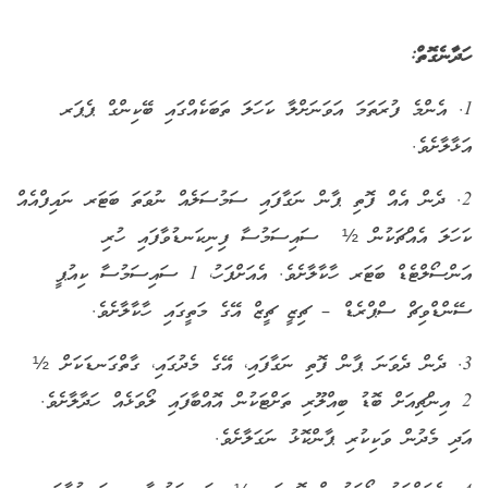
ހަދާނެގޮތް:
1. އެންމެ ފުރަތަމަ އަވަނަށްލާ ކަހަލަ ތަބަކެއްގައި ބޭކިންގް ޕެޕަރ
އަޅާލާށެވެ.
2. ދެން އެއް ފޮތި ޕާން ނަގާފައި ސަމުސަލެއް ނުވަތަ ބަޓަރ ނައިފްއެއް
ކަހަލަ އެއްޗަކުން ½ ސައިސަމުސާ ފިނިކަނޑުވާފައި ހުރި
އަންސޯލްޓެޑް ބަޓަރ ހާކާލާށެވެ. އެއަށްފަހު، 1 ސައިސަމުސާ ކިއުޕީ
ސޭންޑްވިޗް ސްޕްރެޑް – ޗިޒީ ޗީޒް އޭގެ މަތީގައި ހާކާލާށެވެ.
3. ދެން ދެވަނަ ޕާން ފޮތި ނަގާފައި، އޭގެ މެދުގައި، ގާތްގަނޑަކަށް ½
2 އިންޗިއަށް ބޮޑު ބިއްލޫރި ތަށްޓަކުން އޮއްބާފައި ލޯވަޅެއް ހަދާލާށެވެ.
އަދި މެދުން ވަކިކުރި ޕާންކޮޅު ނަގަލާށެވެ.