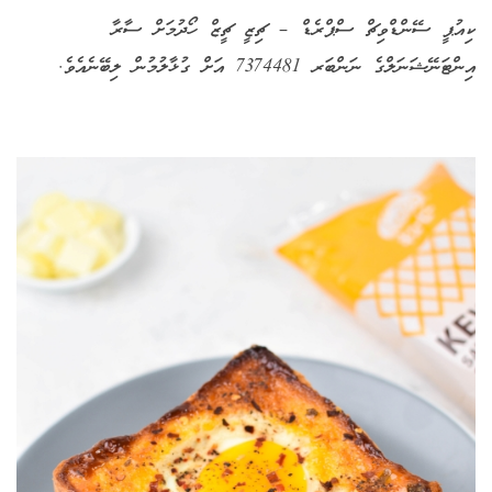
ކިއުޕީ ސޭންޑްވިޗް ސްޕްރެޑް – ޗިޒީ ޗީޒް ހޯދުމަށް ސާރާ
އިންޓަނޭޝަނަލްގެ ނަންބަރ 7374481 އަށް ގުޅާލުމުން ލިބޭނެއެވެ.