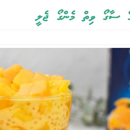
ގޯ ސާގޯ ވިތް މެންގޯ ޖެލީ