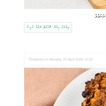
ަނައެވެ.
އިތުރަށް ކިޔާލާ: ޗޮކްލެޓް ޗަންކް ކުކީސް
Published on Monday, 20 April 2026 12:32