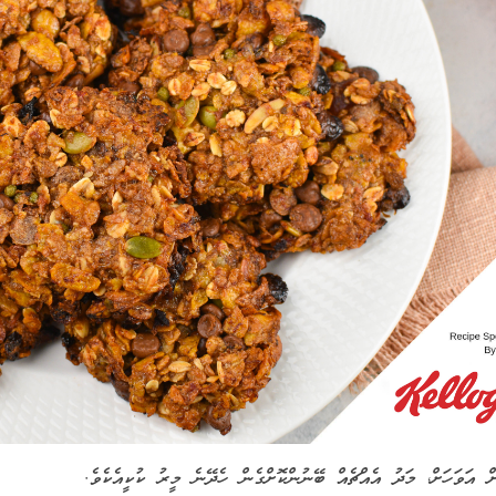
ް އަވަހަށް، މަދު އެއްޗެއް ބޭނުންކޮށްގެން ހެދޭނެ މީރު ކުކީއެކެވެ.