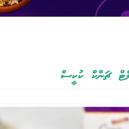
ެޓް ޗަންކް ކުކީސް