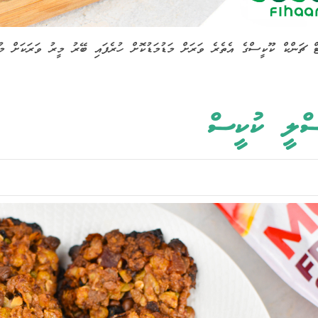
ް ޗަންކް ކޫކީސްގެ އެތެރެ ވަރަށް މަޑުމަޑުކޮށް ހުރެފައި ބޭރު މީރު ވަރަކަށް މުރ
ސްލީ ކުކީސް