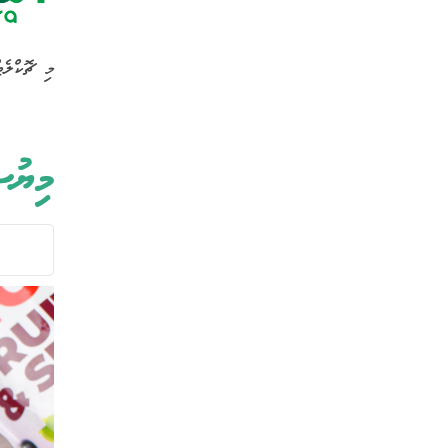
މި ޗޮކްލެޓ
މިޔު