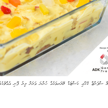
ލާ ސްޕަންޖް ކޭކާއި ކަސްޓަޑް ލޭޔަރތަކެއް ހުންނަ ވަރަށް މީރު ފޮނި އެއްޗެކެވެ