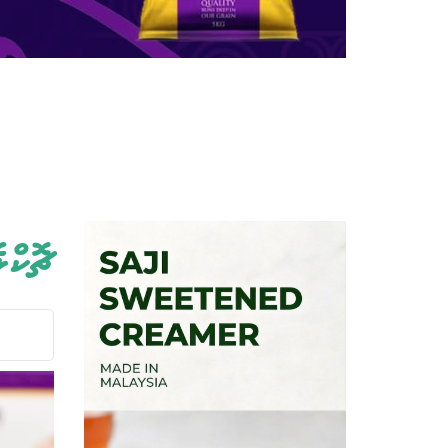
ޗޮކްލ