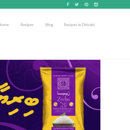
Home
Recipes
Blog
Recipes in Dhivehi