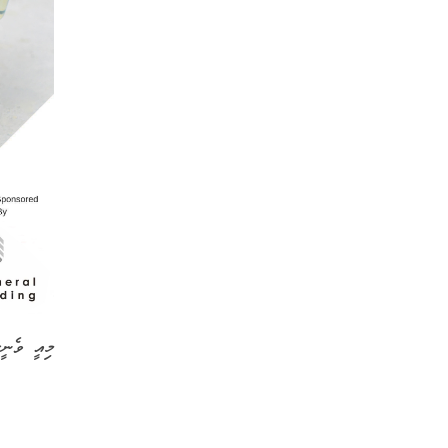
މިއީ ވެނީ