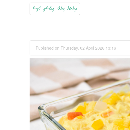
އިތުރަށް ކިޔާލާ: މިޔުސްލީ ކުކީސް
Published on Thursday, 02 April 2026 13:16