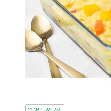
.
އިތުރަށް ކިޔާލާ: ކަސްޓަޑް ކޭކް