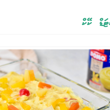
ަޑް ކޭކް