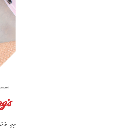
މިއީ ވަރަށ