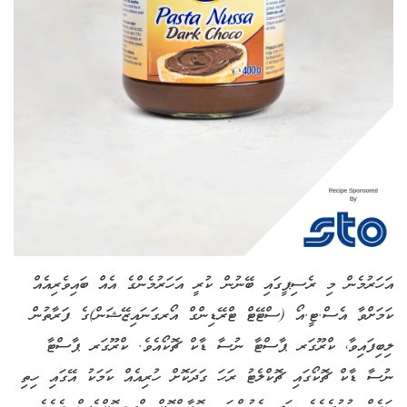
އަހަރުމެން މި ރެސިޕީގައި ބޭނުން ކުރީ އަހަރުމެންގެ އެއް ބައިވެރިއެއް
ކަމަށްވާ އެސް.ޓީ.އޯ (ސްޓޭޓް ޓްރޭޑިންގް އޯރގަނައިޒޭޝަން)ގެ ފަރާތުން
ލިބިފައިވާ، ކްރޫގަރ ޕާސްޓާ ނުސާ ޑާކް ޗޮކޯއެވެ. ކްރޫގަރ ޕާސްޓާ
ނުސާ ޑާކް ޗޮކޯގައި ޗޮކްލެޓު ރަހަ ގަދަކޮށް ހުރިއެއް ކަމަކު އޭގައި ހިތި