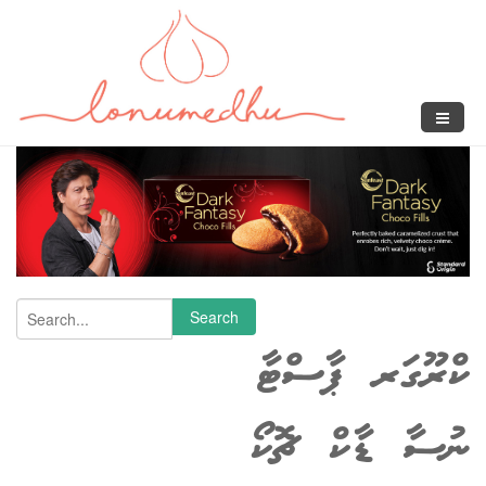
Skip to main content
Search form
Search
ކްރޫގަރ ޕާސްޓާ
ނުސާ ޑާކް ޗޮކޯ