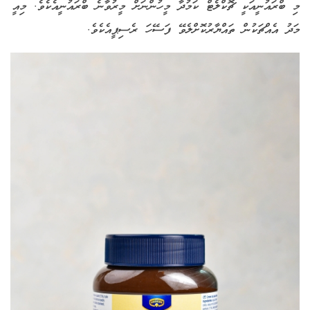
މި ބްރައުނީއަކީ ޗޮކްލެޓް ކަމުދާ މީހުންނަށް މީރުވާނެ ބްރައުނީއެކެވެ. މިއީ
މަދު އެއްޗަކުން ތައްޔާރުކޮށްލެވޭ ފަސޭހަ ރެސިޕީއެކެވެ.