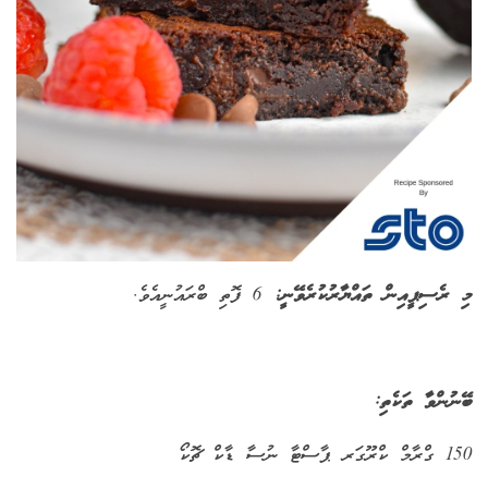
މި ރެސިޕީއިން ތައްޔާރުކުރެވޭނީ:
6 ފޮތި ބްރައުނީއެވެ.
ބޭނުންވާ ތަކެތި
:
150 ގްރާމް ކްރޫގަރ ޕާސްޓާ ނުސާ ޑާކް ޗޮކޯ