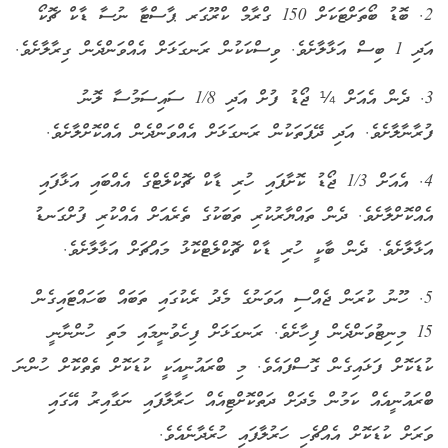
2. ބޮޑު ބޯތަށްޓަކަށް 150 ގްރާމް ކްރޫގަރ ޕާސްޓާ ނުސާ ޑާކް ޗޮކޯ
އަދި 1 ބިސް އަޅާލާށެވެ. ވިސްކަކުން ރަނގަޅަށް އެއްވަންދެން ގިރާލާށެވެ.
3. ދެން އެއަށް ¼ ޖޯޑު ފުށް އަދި 1/8 ސައިސަމުސާ ލޮނު
ފުރާނާލާށެވެ. އަދި ދޭފަތަކުން ރަނގަޅަށް އެއްވަންދެން އެއްކޮށްލާށެވެ.
4. އެއަށް 1/3 ޖޯޑު ކޮށާފައި ހުރި ޑާކް ޗޮކްލެޓްގެ އެއްބައި އަޅާފައި
އެއްކޮށްލާށެވެ. ދެން ތައްޔާރުކުރި ތަބަކުގެ ތެރެއަށް އެއްކުރި ފުށްގަނޑު
އަޅާލާށެވެ. ދެން ބާކީ ހުރި ޑާކް ޗޮކްލެޓްކޮޅު މައްޗަށް އަޅާލާށެވެ.
5. ހޫނު ކުރަން ޖެއްސި އަވަނުގެ މެދު ރެކުގައި ތަބައް ބަހައްޓައިގެން
15 މިނިޓުވަންދެން ފިހާށެވެ. ރަނގަޅަށް ފިހެވުނީމައި މަތި ހުންނާނީ
ކުޑަކޮށް ފަޅައިގެން ގޮސްފައެވެ. މި ބްރައުނީއަކީ ކުޑަކޮށް ތެތްކޮށް ހުންނަ
ބްރައުނީއެއް ކަމުން މެދަށް ދަތްކޮށްޓިއެއް ހަރާލާފައި ނަގާއިރު އޭގައި
ވަރަށް ކުޑަކޮށް އެއްޗެހި ހަރުލާފައި ހުރެދާނެއެވެ
.