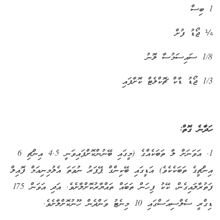
1 ބިސް
¼ ޖޯޑު ފުށް
1/8 ސައިސަމުސާ ލޮނު
1/3 ޖޯޑު ޑާކް ޗޮކްލެޓް ކޮށާފައި
ހަދާނެ ގޮތް:
1. އަވަނަށް ލާ ތަބަކެއްގެ (މީގައި ބޭނުންކޮށްފައިވަނީ 4.5 އިންޗި 6
އިންޗީގެ ތަބަކެކެވެ) އަޑީގައި ބޭކިންގް ޕޭޕަރު ނުވަތަ އެލުމިނިއަމް ފޮއިލް
ފަތުރާލައިގެން، ކޭކު ފިހަން ތަބައް ތައްޔާރުކޮށްލާށެވެ
.
އަދި އަވަން 175
ޑިގްރީ ސެލްސިއަސްގައި 10 މިނެޓު ވަންދެން ހޫނުކޮށްލާށެވެ.