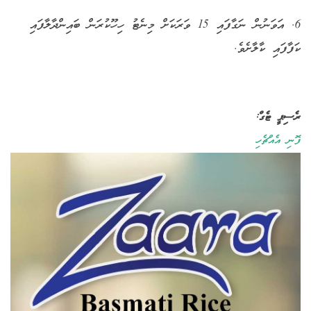
6. އަވަނުން ނަގާފައި 15 ވަރަކަށް މިނެޓު ހިހޫކުރަން ބައިންދާލާފައި
ކަފާފައި ކާލާށެވެ.
ރެސިޕީ ޓެގް:
ފޮނި އެއްޗެހި