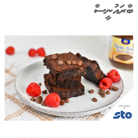
ބްރައުނީސް