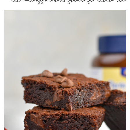
ކަމެއް ނުހުރެއެވެ. އަދި އެހުންނަނީ އޮމާންކޮށް ކްރީމީކޮށްވެސް މެއެވެ
.