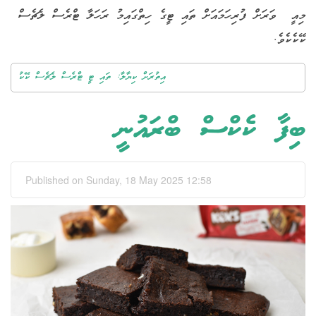
މިއީ ވަރަށް ފުރިހަމައަށް ތައި ޓީގެ ހިތްގައިމު ރަހަލާ ޓްރެސް ލެޗެސް
ކޭކެކެވެ.
އިތުރަށް ކިޔާލާ: ތައި ޓީ ޓްރެސް ލެޗެސް ކޭކު
ބިފާ ކެކްސް ބްރައުނީ
Published on Sunday, 18 May 2025 12:58