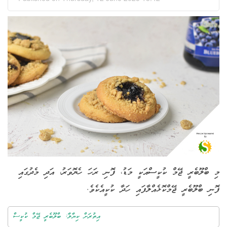
މި ބްލޫބެރީ ޖޭމް ކުކީސްއަކީ މަޑު، ފޮނި ރަހަ ހެޔޮވަރު، އަދި މެދުގައި
ފޮނި ބްލޫބެރީ ޖޭމްކޮޅެއްލާފައި ހަދާ ކުކީއެކެވެ.
އިތުރަށް ކިޔާލާ: ބްލޫބެރީ ޖޭމް ކުކީސް