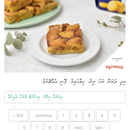
މިއީ ވަރަށް ރަހަ މީރު، ހިތްގައިމު، ފޮނި އެއްޗެކެވެ.
އިތުރަށް ކިޔާލާ: ބިސްކަޓް ބްރެޑް ޕުޑިންގް
Pages
« first
‹ previous
1
2
3
4
5
6
7
8
9
next ›
last »