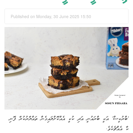
Published on Monday, 30 June 2025 15:50
'ބްރުކީސް' އަކީ ބްރައުނީ އަދި ކުކީ އެއްކޮށްލައިގެން ތައްޔާރުކުރާ ފޮނި
ކާ އެއްޗެކެވެ.