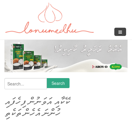
Skip to main content
Search
Search form
ކޭކާއި އަވަނުން ފިހެފައި
ހުންނަ އެހެން ތަކެތި