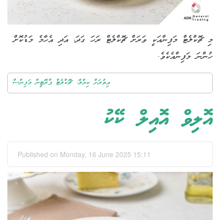
މި ޗޮކްލެޓް މަފިންއަކީ ވަރަށް ޗޮކްލެޓް ރަހަ ގަދަ، އަދި އެހާމެ މަޑުކޮށް
ހުންނަ މަފިންއެކެވެ.
އިތުރަށް ކިޔާލާ: ޗޮކްލެޓް ޕްރޮޓީން މަފިންސް
އޮލިވް އޮއިލް ކޭކު
Published on Monday, 16 June 2025 15:11