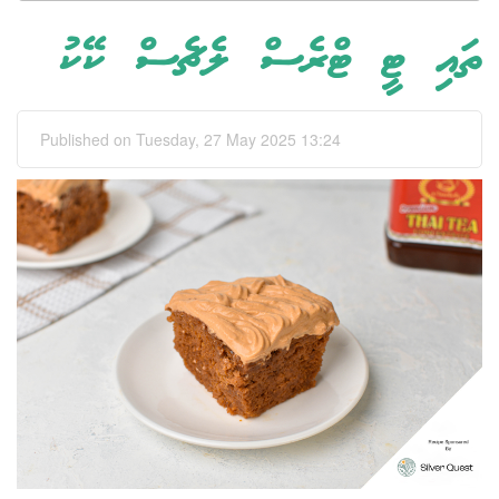
ތައި ޓީ ޓްރެސް ލެޗެސް ކޭކު
Published on Tuesday, 27 May 2025 13:24