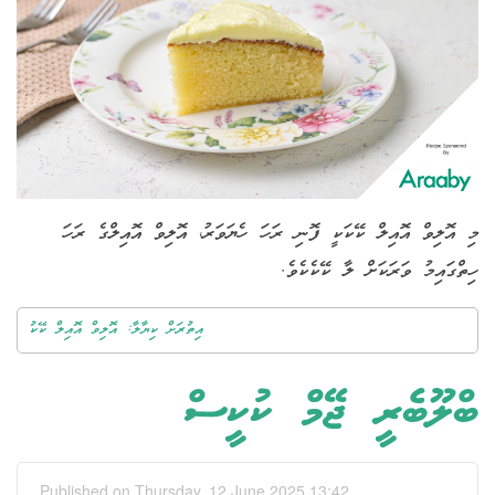
މި އޮލިވް އޮއިލް ކޭކަކީ ފޮނި ރަހަ ހެޔަވަރު، އޮލިވް އޮއިލްގެ ރަހަ
ހިތްގައިމު ވަރަކަށް ލާ ކޭކެކެވެ.
އިތުރަށް ކިޔާލާ: އޮލިވް އޮއިލް ކޭކު
ބްލޫބެރީ ޖޭމް ކުކީސް
Published on Thursday, 12 June 2025 13:42