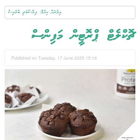
އިތުރަށް ކިޔާލާ: ޕިލްސްބަރީ ބްރުކީސް
ޗޮކްލެޓް ޕްރޮޓީން މަފިންސް
Published on Tuesday, 17 June 2025 15:16