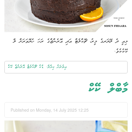
މިއީ ދެ ލޭޔަރގެ މީރު، ޗޮކްލެޓް އަދި އޮރެންޖްގެ ރަހަ ހެޔޮވަރަށް ލާ
ކޭކެކެވެ.
އިތުރަށް ކިޔާލާ: ޑާކް ޗޮކްލެޓް އޮރެންޖް ކޭކް
މާބްލް ކޭކް
Published on Monday, 14 July 2025 12:25