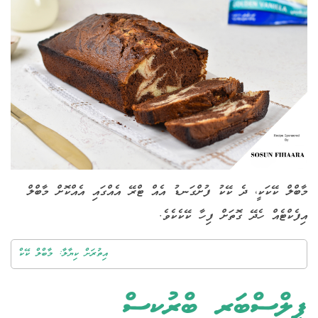
މާބްލް ކޭކަކީ، ދެ ކޭކު ފުށްގަނޑު އެއް ޓްރޭ އެއްގައި އެއްކޮށް މާބްލް
އިފެކްޓެއް ހެދޭ ގޮތަށް ފިހާ ކޭކެކެވެ.
އިތުރަށް ކިޔާލާ: މާބްލް ކޭކް
ޕިލްސްބަރީ ބްރުކީސް