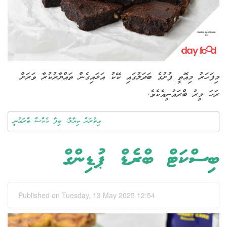
މިފަހަރު މިއޮތީ ފުށުގެ ބަދަލުގައި ކޭކު އަޅައިގެން ތައްޔާރުކުރާ
ވަރަށް
ރަހަ މީރު ބްރައުނީއެކެވެ.
އިތުރަށް ކިޔާލާ: ބިފާ ކެކްސް ބްރައުނީ
ބިސްކަޓް ބްރެޑް ޕުޑިންގް
Published on Tuesday, 13 May 2025 12:54