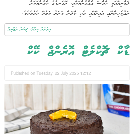
ލަޒާނިޔާއަކީ ހާއްސަ އެއްވުންތަކާއި، ރޭގަނޑުގެ ކެއުންތަކަށް
ރައްޓެހިންނާއި އައިލާއާއި އެކީ ކާލަން ވަރަށް ކަމުދާ ކެއުމެކެވެ.
އިތުރަށް ކިޔާލާ: ޗިކަން ލަޒާނިޔާ
ޑާކް ޗޮކްލެޓް އޮރެންޖް ކޭކް
Published on Tuesday, 22 July 2025 12:12