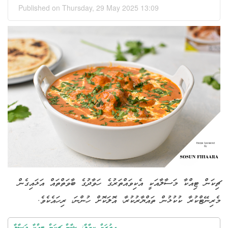
Published on Thursday, 29 May 2025 13:09
ޗިކަން ޓިއްކާ މަސާލާއަކީ އެކިވައްތަރުގެ ހަވާދުގެ ބާވަތްތައް އަޅައިގެން
މެރިނޭޓްކުރާ ކުކުޅުން ތައްޔާރުކުރާ،
އޮ
ލަކޮށް ހުންނަ، ރިހައެކެވެ.
އިތުރަށް ކިޔާލާ: ޝާން ޗިކަން ޓިއްކާ މަސާލާ