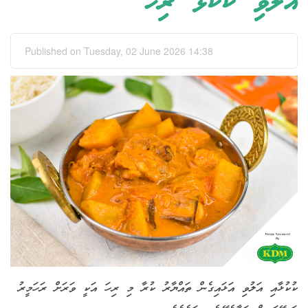
އަލުވި ކުކުޅު ރިހަ
Published on Tuesday, 02 June 2026 14:38
ކުކުޅާއި އަލުވި އަޅައިގެން ތައްޔާރު ކުރާ މި ރިހަ އަކީ ވަރަށް ރަހަމީރު