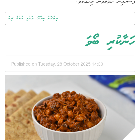
ފަސޭހައިން ހަދާލެވޭނެ ރިހައެކެވެ.
އިތުރަށް ކިޔާލާ: އަލުވި ކުކުޅު ރިހަ
ހަނާކުރި ބޯވަ
Published on Tuesday, 28 October 2025 14:30