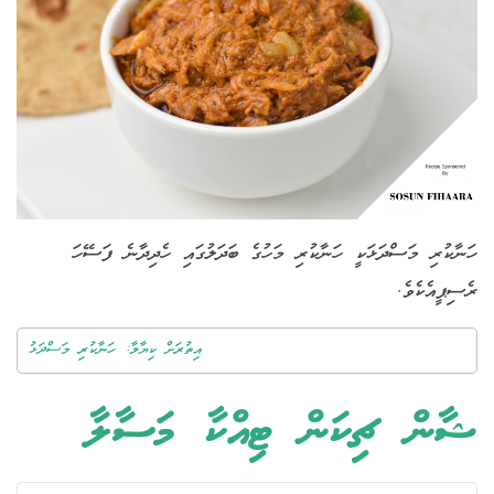
ހަނާކުރި މަސްދަޅަކީ ހަނާކުރި މަހުގެ ބަދަލުގައި ހެދިދާނެ ފަސޭހަ
ރެސިޕީއެކެވެ.
އިތުރަށް ކިޔާލާ: ހަނާކުރި މަސްދަޅު
ޝާން ޗިކަން ޓިއްކާ މަސާލާ