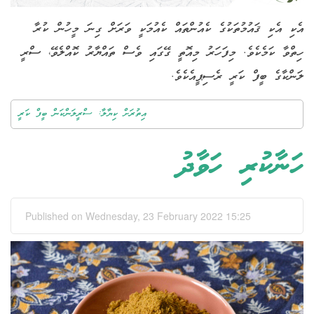
އެކި އެކި ޤައުމުތަކުގެ ކެއުންތައް ކެއުމަކީ ވަރަށް ގިނަ މީހުން ކުރާ
ހިތްވާ ކަމެކެވެ. މިފަހަރު މިއޮތީ ގޭގައި ވެސް ތައްޔާރު ކޮއްލެވޭ، ސްރީ
ލަންކާގެ ބީފް ކަރީ ރެސިޕީއެކެވެ.
އިތުރަށް ކިޔާލާ: ސްރީލަންކަން ބީފް ކަރީ
ހަނާކުރި ހަވާދު
Published on Wednesday, 23 February 2022 15:25