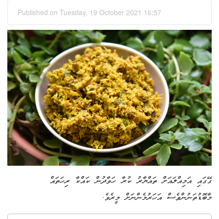
Published on Tuesday, 19 October 2021 16:57
ގޭގައި އަމިއްލައަށް ތައްޔާރު ކުރާ ހަވާދުން ކައްކާ ރިހަތައް
މާބޮޑުތަނުންވެސް އަހަރުމެންނަށް މީރެވެ.