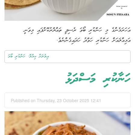
އަހަރަމެންގެ މި ހަނާކުރި ބޯވަ ރެސިޕީ ތައްޔާރުކޮށްފައި މިވަނީ
އަމިއްލައަށް ހަނާކުރި ހަވާދު ހަދައިގެންނެވެ.
އިތުރަށް ކިޔާލާ: ހަނާކުރި ބޯވަ
ހަނާކުރި މަސްދަޅު
Published on Thursday, 23 October 2025 12:41