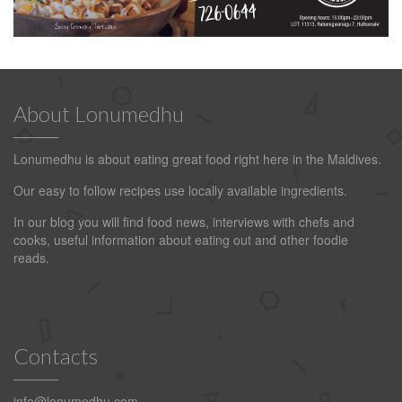
About Lonumedhu
Lonumedhu is about eating great food right here in the Maldives.
Our easy to follow recipes use locally available ingredients.
In our blog you will find food news, interviews with chefs and
cooks, useful information about eating out and other foodie
reads.
Contacts
info@lonumedhu.com