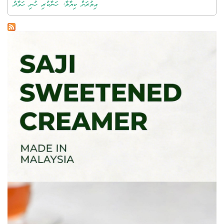
އިތުރަށް ކިޔާލާ: ހަނާކުރި ހުނި ހަވާދު