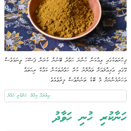
ފިހާރަތަކުގައި ވިއްކަން ހުންނަ ހަވާދު ބޭނުން ކުރަން ފަސޭހަ ވީނަމަވެސް
ގޭގައި އަމިއްލައަށް ތައްޔާރު ކުރާ ހަވާދުތަކުން ކައްކާ ރިހަތައް
އަހަރުމެންނަށް މާ ބޮޑު ތަނުންވެސް މީރުވެއެވެ.
އިތުރަށް ކިޔާލާ: ހަނާކުރި ހަވާދު
ހަނާކުރި ހުނި ހަވާދު