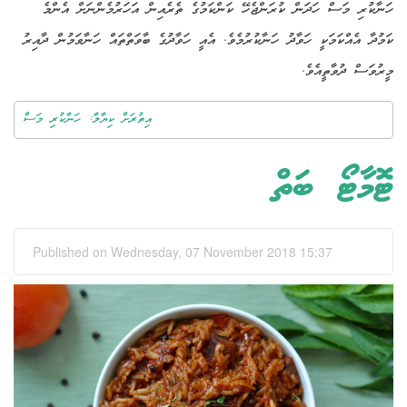
ހަނާކުރި މަސް ހަދަން ކުރަންޖެހޭ ކަންކަމުގެ ތެރެއިން އަހަރުމެންނަށް އެންމެ
ކަމުދާ އެއްކަމަކީ ހަވާދު ހަނާކުރުމެވެ. އެއީ ހަވާދުގެ ބާވަތްތައް ހަނާވަމުން ދާއިރު
މީރުވަސް ދުވާތީއެވެ.
އިތުރަށް ކިޔާލާ: ހަނާކުރި މަސް
ޓޮމާޓޯ ބަތް
Published on Wednesday, 07 November 2018 15:37