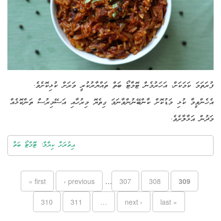
ފުރަތަމަ ކަމަކަށް، އަހަރުމެން ޓޮމާޓޯ ބަތް ތައްޔާރުކުރީ ވަރަށް ކުޅިކޮށެވެ.
އެހެންވީމާ ކުޅި މަޑުކޮށް ކާންބޭނުންވާނަމަ ގިތެޔޮ މިރުހާއި އަސޭމިރުސް ތަންކޮޅެއް
މަދުން އަޅާލާށެވެ.
އިތުރަށް ކިޔާލާ: ޓޮމާޓޯ ބަތް
Pages
« first
‹ previous
…
307
308
309
310
311
…
next ›
last »