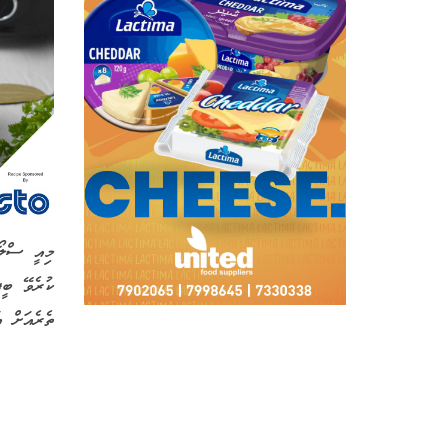
މިއީ ސްލޯ
ކުރެވޭ ބީ
ތެރެއަށް .