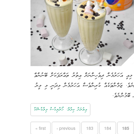
މިއީ އަހަރުމެން ދިވެހިންނަށް އިތުރު ތަޢާރަފަކަށް ބޭނުންވާ
ނެވެ. ޒަމާންތަކެއް ކުރިންވެސް އަހަރުމެން މިދަނީ މި މީރު
ް ބޮމުންނެވެ
އިތުރަށް ކިޔާލާ: ހޯރްލިކްސް މިލްކްޝޭކް
Pages
« first
‹ previous
183
184
185