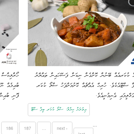
 ކުކަރއެއް ބޭނުން ކޮށްގެން ނިކަން ފަސޭހައިން ތައްޔާރު
ހޯރްލިކްސް 
ފް ސްޓޫއެކެވެ. ހުރިހާ އެއްޗެއް ކޮށުމަށްފަހު ސްލޯ ކުކަރ
ބުއިމެއް ނޫ
އަޅާލީމައި އެނިމުނީއެވެ
ފޮނި ބުއިނ.
އިތުރަށް ކިޔާލާ: ސްލޯ ކުކަރ ބީފް ސްޓޫ
…
186
187
…
next ›
last »