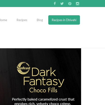
Home
Recipes
Blog
Recipes in Dhivehi