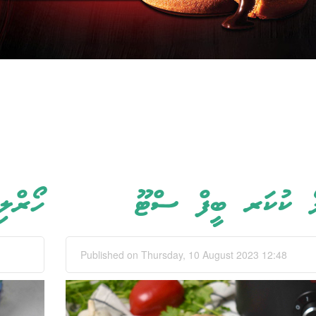
 ކުކަރ ބީފް ސްޓޫ
ހޯރްލ
Published on Thursday, 10 August 2023 12:48