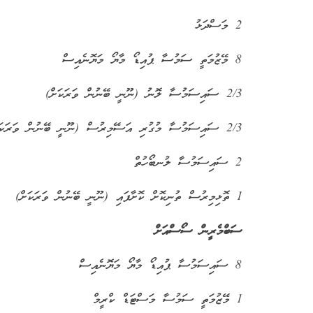
2 މަސްދަޅު
8 މޭޒުމަތީ ސަމުސާ ޕުއިޑޯ މާޔޯ މަޔޮނެއިސް
2/3 ސައިސަމުސާ ލޮނު (ނޫނީ ބޭނުން ވަރަކަށް)
2/3 ސައިސަމުސާ މުގުރި އަސޭމިރުސް (ނޫނީ ބޭނުން ވަރަކަށް)
2 ސައިސަމުސާ ލުނބޯހުތް
1 ތޮޅިމިރުސް ތުނިކޮށް ކޮށާފައި (ނޫނީ ބޭނުން ވަރަކަށް)
ސަބްމެރީން ސޯސްއަށް
8 ސައިސަމުސާ ޕުއިޑޯ މާޔޯ މަޔޮނެއިސް
1 މޭޒުމަތީ ސަމުސާ މަސްޓަޑް ކްރީމް