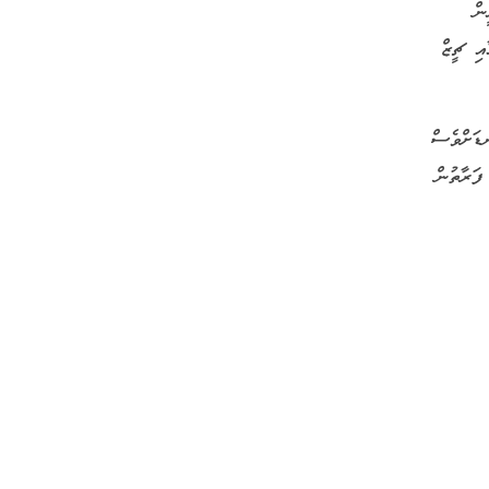
ން
އި ޗީޒް
ޑަށްވެސް
ފަރާތުން