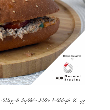
މިއީ ހަމަ ޔަގީނުންވެސް ކަމުދާނެ ސަބްމެރީން ރެސިޕީއެކެވެ.