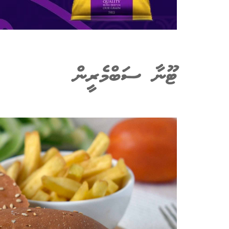
ޓޫނާ ސަބްމެރީން