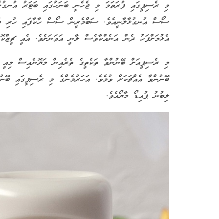
މި ރެސިޕީގައި ފުރަތަމަ މި ޖެހެނީ ބަނަހުގައި ބަޓަރު އުނގުޅާލ
ސޯސް އުނގުޅާލާނީއެވެ. ސަބްމެރީން ސޯސް ހާކާފައި ހުރި ބަނަހ
އެޅުމަށްފަހު ދެން އަނެއްކާވެސް ލާނީ އަވަނަށެވެ. އެއީ ޗީޒްކޮ
މި ރެސިޕީއަށް ބޭނުންވާ ތަކެތީގެ ތެރެއިން މަޔޮނެއިސް މިއީ
ބޭނުންވާ އެއްޗަކަށް ވުމެވެ. އަހަރުމެންގެ މި ރެސިޕީގައި ބޭނުނ
ލިބުނު ޕުއިޑޯ މާޔޯއެވެ.