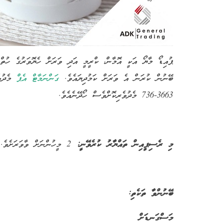
ޕުއިޑޯ މާޔޯ އަކީ އޮމާން، ކްރީމީ އަދި ވަރަށް ހެޔޮވަރުގެ ހުތް
ބޭނުން ކުރަން އެ ވަރަށް ކަމުދިޔައެވެ.
ގަންނަމާޓް އެޕް
މެދުވެ
3663-736 މެދުވެރިކޮށްވެސް ހޯދޭނެއެވެ.
މި ރެސިޕީއިން ތައްޔާރު ކުރެވޭނީ:
2 މީހުންނަށް ވާވަރަށެވެ.
ބޭނުންވާ ތަކެތި:
މަސްގަނޑަށް