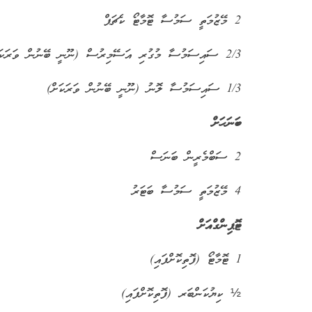
2 މޭޒުމަތީ ސަމުސާ ޓޮމާޓޯ ކެޗަޕް
2/3 ސައިސަމުސާ މުގުރި އަސޭމިރުސް (ނޫނީ ބޭނުން ވަރަކަށް)
1/3 ސައިސަމުސާ ލޮނު (ނޫނީ ބޭނުން ވަރަކަށް)
ބަނަހަށް
2 ސަބްމެރީން ބަނަސް
4 މޭޒުމަތީ ސަމުސާ ބަޓަރު
ޓޮޕިންގްއަށް
1 ޓޮމާޓޯ (ފޮތިކޮށްފައި)
½ ކިޔުކަންބަރ (ފޮތިކޮށްފައި)