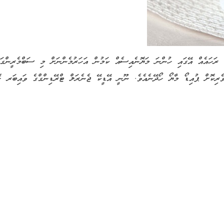
 ރަހައެއް އޭގައި ހުންނަ މަޔޮނެއިސެއް ކަމުން އަހަރުމެންނަށް މި ސަބްމެރީންގައ
ރިކޮށް ޕުއިޑޯ މާޔޯ ހޯދޭނެއެވެ. ނޫނީ އޭޑީކޭ ޖެނެރަލް ޓްރޭޑިންގްގެ ވައިބަރ ހޮ