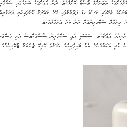
ުމަށްފަހު އަވަނަށްލާ ޓޯސްޓް ކޮށްލާށެވެ. ދެން އެއަށްފަހު ބަނަހުގައި ސަބްމެރީ
ުގެ ތެރޭގައި މަސްގަނޑު ފަތުރާލާފައި އޭގެ މައްޗަށް ކޮށާފައިހުރި ތަރުކާރީއާ
ޅު ވިރުވާލާ ސަބްމެރީންއަށް ރަން ކުލަ އަރުވާލުމަށެވެ.
 މުހިއްމު އެއްޗެކެވެ. ސަބަބަކީ އެއީ ސަބްމެރީން ސޯސްއަށްވެސް އަދި މަސްގަނ
ް ކުރީ އަހަރުމެންގެ އެއް ބައިވެރިއެއް ކަމަށްވާ އޭޑީކޭ ޖެނެރަލް ޓްރޭޑިންގްގެ 