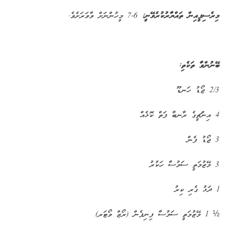
މިރެސިޕީއިން ތައްޔާރުކުރެވޭނީ:
6-7 މީހުންނަށް ވާވަރަށެވެ.
ބޭނުންވާ ތަކެތި:
2/3 ޖޯޑު ހަނޑޫ
4 އިންޗީގެ ރާނބާ ފަތް ކޮޅެއް
3 ޖޯޑު ފެން
3 މޭޒުމަތީ ސަމުސާ ހަކުރު
1 ދަޅު ގެރި ކިރު
½ 1 މޭޒުމަތީ ސަމުސާ ފިނިފެން (ރޯޒް ވޯޓަރ)