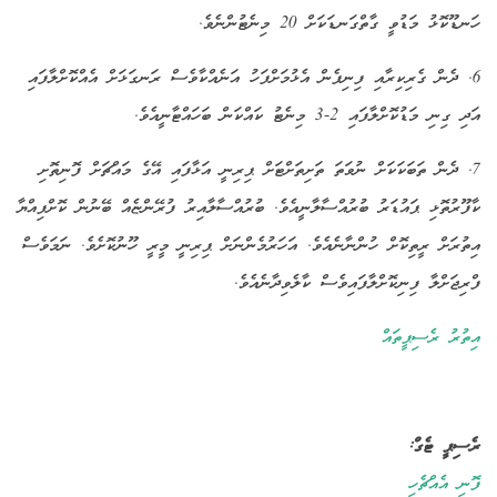
ހަނޑޫކޮޅު މަޑުވީ ގާތްގަނޑަކަށް 20 މިނެޓުންނެވެ.
6. ދެން ގެރިކިރާއި ފިނިފެން އެޅުމަށްފަހު އަނެއްކާވެސް ރަނގަޅަށް އެއްކޮށްލާފައި
އަދި ގިނި މަޑުކޮށްލާފައި 2-3 މިނެޓު ކައްކަން ބަހައްޓާނީއެވެ.
7. ދެން ތަބަކަކަށް ނުވަތަ ތަށިތަށްޓަށް ޕިރިނީ އަޅާފައި އޭގެ މައްޗަށް ފޮނިތޮށި
ކާފޫރުތޮޅި ޕައުޑަރު ބުރުއްސާލާނީއެވެ. ބުރުއްސާލާއިރު ފުރޭންޏެއް ބޭނުން ކޮށްފިއްޔާ
އިތުރަށް ރީތިކޮށް ހުންނާނެއެވެ. އަހަރުމެންނަށް ޕިރިނީ މީރީ ހޫނުކޮށެވެ. ނަމަވެސް
ފްރިޖަށްލާ ފިނިކޮށްލާފައިވެސް ކާލެވިދާނެއެވެ.
އިތުރު ރެސިޕީތައް
ރެސިޕީ ޓެގް:
ފޮނި އެއްޗެހި