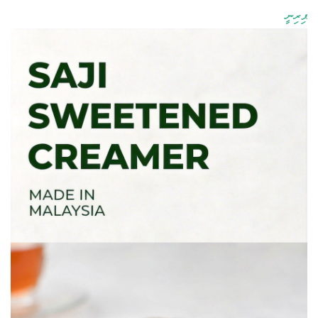
ޕިރިނީ