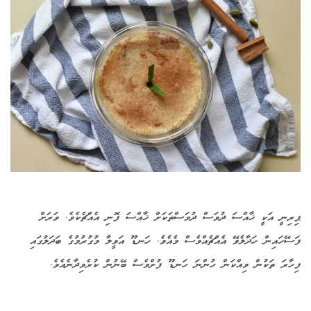
ޕިރިނީ އަކީ ޚާއްސަ ދުވަސް ދުވަސްތަކަށް ޚާއްސަ ފޮނި އެއްޗެކެވެ. ވަރަށް
ފަސޭހައިން ހަދާލެވޭ އެއްޗެއްވެސް މެއެވެ. ހަނޑޫ އަވީލާ މުގުރުމުގެ ބަދަލުގައި
ފިހާރަ ތަކުން ވިއްކަން ހުންނަ ހަނޑޫ ފުށްވެސް ބޭނުން ކުރެވިދާނެއެވެ.