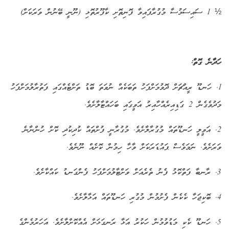
½ 1 ސައިސަމުސާ މުގުރާފައިވާ ފޮނިތޮށި ކާފޫރުތޮޅި (ނޫނީ ބޭނުން ވަރަކަށް)
ހަދާނެ ގޮތް:
1. ހަނޑޫ ރީއްޗަށް ދޮވުމަށްފަހު ތަބަކެއް ނުވަތަ ބޮޑު ތަށްޓެއްގައި ފަތުރާލުމަށްފަހު
މަދުވެގެން 2 ގަޑިއިރެއްހާއިރު އަވީގައި ބަހައްޓާލާށެވެ.
2. އަވީލީ ހަނޑޫތައް މުގުރާލާށެވެ. މުގުރާނީ ފުށްތައް ކުދިކުދި ކޮށް ހުންނާނެ
ވަރަށެވެ. ނަމަވެސް ޕައުޑަރަކަށް ވާހާ ހިމުން ކޮށެއް ނޫނެވެ.
3. ރާނބާ ފަތްކޮޅު ފެނު ތެރެއަށް ވަށްޓާލުމަށްފަހު ފެންގަނޑު ކައްކާށެވެ.
4. ބޮކިޖަހާ ކެކެން ފެށުމުން މުގުރި ހަނޑޫތައް އަޅާލާށެވެ.
5. ހަނޑޫ ކެކި މަޑުވުމުން ހަކުރު އަޅާ ރަނގަޅަށް އެއްކޮށްލާށެވެ. އަހަރުމެންގެ