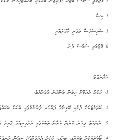
1 މޭޒުމަތީ ސަމުސާ ބަޓަރު (ފްރިޖުން ބޭރުގައި ބަހައްޓައިގެން މަޑުކޮށްފައި)
1 ބިސް
1 ސައިސަމުސާ މުގުރި ކާފޫރުތޮޅި
6 މޭޒުމަތީ ސަމުސާ ފެން
ހަދާނެގޮތް:
1. ހަކުރު އެއްކޮށް ހިމުން ވަންދެން މުގުރާށެވެ.
2. ބޯތަށްޓަކަށް ފުށާއި ބޭކިންގް ޕައުޑަރ ފުރާނާލާފައި އެހަށް ބަހައްޓާށެވެ.
3. ނާނަކަޓާ ފިހަން ބޭނުން ކުރާނެ ތަބަކުގައި އެލުމިނިއަމް ފޮއިލް އަޅާށެވެ.
4. ބޯތަށްޓަކަށް ބަޓަރާއި، ބިހާއި، ހަކުރު އެޅުމަށްފަހު ނިކަން ރަނގަޅ