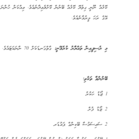
ކޮޅެއް ނޫނީ ގިތެޔޮ ކޮޅެއް ބޭނުން ކޮށްލެވިދާނެއެވެ. ވިއްކަން ހުންނަ މ
އޭގެ ރަހަ މީރުވާނެއެވެ.
މި ރެސިޕީއިން ތައްޔާރު ކުރެވޭނީ:
ގާތްގަނޑަކަށް 70 ނާނަކަޓައެވެ.
ބޭނުންވާ ތަކެތި:
1 ޖޯޑު ހަކުރު
2 ޖޯޑު ފުށް
2 ސައިސަމުސާ ބޭކިންގް ޕައުޑަރ