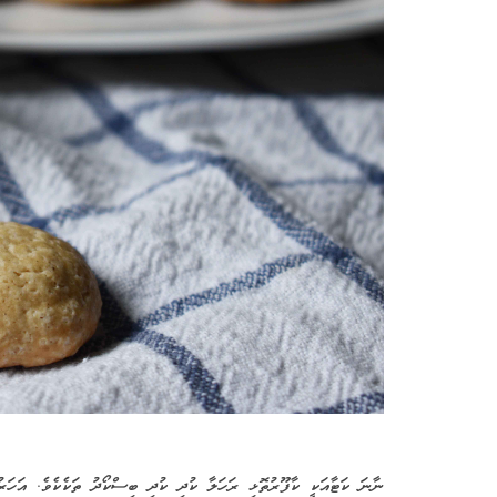
ނާނަ ކަޓާއަކީ ކާފޫރުތޮޅި ރަހަލާ ކުދި ކުދި ބިސްކޯދު ތަކެކެވެ. އަހަރ