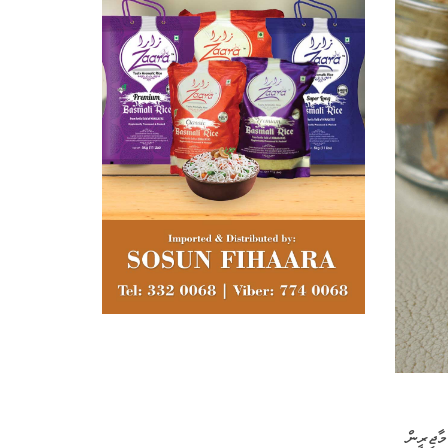
ާޖިރީން