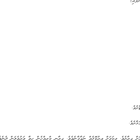
ަށް ގިރާށެވެ. މިކަމަށް އިރުކޮޅެއް ނަގާފާނެއެވެ. ގިރާނީ ކްރީމްހެން ހީވާ ވަރުވެލަން ދެނެވ