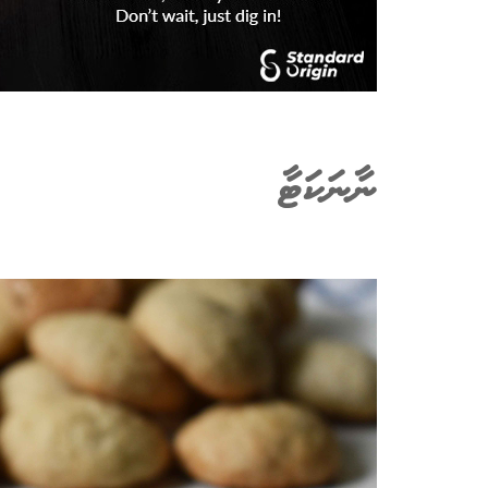
ނާނަކަޓާ