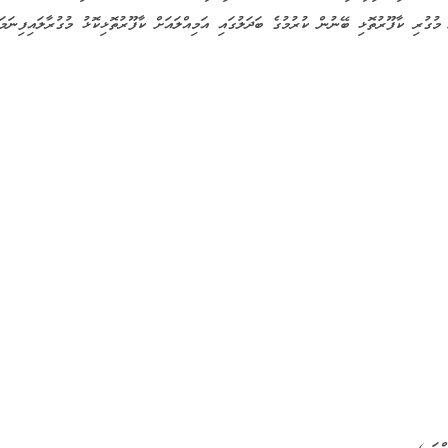
ުގުރި ކާފޫރުތޮޅި ބޭނުން ކުރުމުގެ ބަދަލުގައި އަމިއްލައަށް ކާފޫރުތޮޅިކޮޅު މުގުރާލައިފިނަމަ