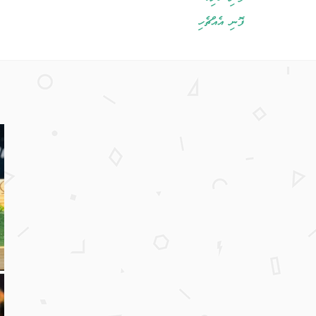
ފޮނި އެއްޗެހި