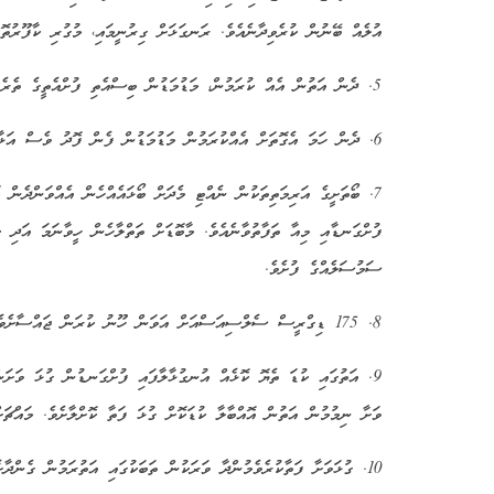
އުލެއް ބޭނުން ކުރެވިދާނެއެވެ. ރަނގަޅަށް ގިރުނީމައި، މުގުރި ކާފޫރުތޮޅި
5. ދެން އަތުން އެއް ކުރަމުން، މަޑުމަޑުން ބިސްއެތި ފުށްއެތީގެ ތެރެއަށް އަޅާލާށެވެ.
6. ދެން ހަމަ އެގޮތަށް އެއްކުރަމުން މަޑުމަޑުން ފެން ފޮދު ވެސް އަޅާލާށެވެ.
7. ބޯތަށީގެ އަރިމަތިތަކުން ނެއްޓި މެދަށް ބޯޅައެއްހެން އެއްވަންދެން
ފުށްގަނޑާއި މިއާ ތަފާތުވާނެއެވެ. މާބޮޑަށް ތަތްލާހެން ހީވާނަމަ އަދި ކ
ސަމުސަލެއްގެ ފުށެވެ.
8. 175 ޑިގްރީސް ސެލްސިއަސްއަށް އަވަން ހޫނު ކުރަން ޖައްސާށެވެ.
ވަށާ ނިމުމުން އަތުން އޮއްބާލާ ކުޑަކޮށް ގުޅަ ފަތާ ކޮށްލާށެވެ. މައްޗަށ
10. ގުޅަވަށާ ފަތާކުރެވެމުންދާ ވަރަކުން ތަބަކުގައި އަތުރަމުން ގެންދާ