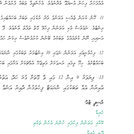
އެއްފަހަރާ ފިހަން އުނދަގޫ ވެދާނެއެވެ. އެހެންވީމާ ތަބައް ފުރުމުން ދެ
މިނެޓެވެ. ނަމަވެސް އެކި އަވަނުން ފިހެވޭ ގޮތް ތަފާތު ވާނެއެވެ. ފޫ އ
އަނދިރި ނޫން ކުލައެއްގެ ތަބަކެއް ބޭނުން ކުރުމުންވެސް މިކަން ހައްލު
12. ފިހެވުނީމައި އަވަނުން ނަގައި 10 މިނ
ބަހައްޓާށެވެ. ހިހޫ ވީމައި ރަނގަޅަށް މަތިޖެހޭ އެއްޗަކަށް އަޅާފައި ބަހައ
13. ފިޔަވަޅު 9 އިން 12 ގައި ވާ ގޮތަށް ގ
އެއިރުން އެއް ތަބަކުގައި ނާނަކަޓާ ފިހެވެމުން ދާއިރު އަނެއް ތ
ރެސިޕީ ޓެގް:
ހެދިކާ
ކޭކާއި އަވަނުން ފިހެފައި ހުންނަ އެހެން ތަކެތި
ފޮނި ހެދިކާ