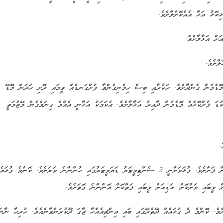
ކޮޅު އަޅާ އެއްކޮށްލާށެވެ.
 މޮޑެމުން ގެންދާށެވެ. ހަކުރާއި ބިސް ހިމެނިގެންވާ ފުށްގަނޑެއް ވީމައި ރޮށި ހަދަން މޮޑޭ
ުޑަ ފުށްކޮޅެއް މޮޑެމުން ދާއިރު އަޅާލާށެވެ. އެކަމަކު އަޅާނީ އެއްމެ ގިނަވެގެން މޭޒުމަތީ
9. އަތުގައި ކުޑަ ތެޔޮ ކޮޅެއް އުނގުޅާލާފައި ފުށްގަނޑުން ގުޅަ ވަށަން ފަށާށެވެ. ގުޅަވަށާނީ 2 ސެންޓިމީޓަރު ޑަޔަމީޓަރުގައި ހުންނާނެ ވަރަށެވެ. ކޮން
ް ވީބައި ވަށްކޮށް، އަޑިއަށް ވީބައި ފަތާކޮށް އޮންނާނެ ގޮތަށެވެ.
ށެވެ. ކޮންމެ ދެ ގުޅައެއް ދޭތެރޭގައި ބައި އިންޗިއެއްހާ ޖާގަ ދޫކުރަންވާނެއެވެ. ހުރިހާ ނާނަކ