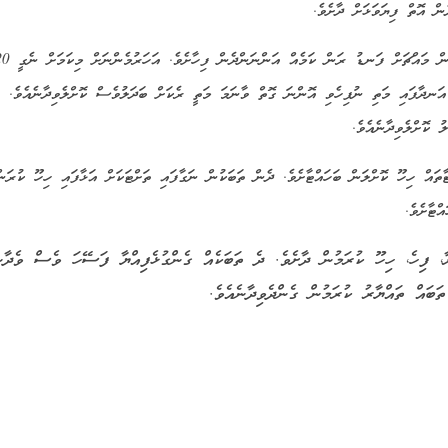
ން އޮތް ފިޔަވަޅަށް ދާށެވެ.
11. ހޫނު ކުރަން ޖެއްސި އަވަނުގެ މެދު ރެކުގައި ތަބަށް ބަހައްޓައިގެން މައްޗަށް ފަނޑު ރަން ކަ
ަނދާފައި މަތި ނުފިހެވި އޮންނަ ގޮތް ވާނަމަ މަތީ ރެކަށް ބަދަލުވެސް ކޮށްލެވިދާނެއެވެ. ތަ
 ކޮށްލެވިދާނެއެވެ.
ެޓުވަރު ތަބަކުގައި ނާނަކަޓާތައް ހިހޫ ކޮށްލަން ބަހައްޓާށެވެ. ދެން ތަބަކުން ނަގާފައި ތަށްޓަކަށް އަޅާފައި ހިހޫ ކުރަނ
ްޓާށެވެ.
ުޅަ ހަދާ، އަތުރާ، ފިހެ، ހިހޫ ކުރަމުން ދާށެވެ. ދެ ތަބަކެއް ގެންގުޅެފިއްޔާ ފަސޭހަ ވެސް ވެދާނ
ަބައް ތައްޔާރު ކުރަމުން ގެންދެވިދާނެއެވެ.