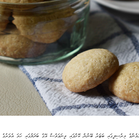
ުމެންގެ މިރެސިޕީގައި ބަޓަރު ބޭނުން ކޮށްފައި ވީނަމަވެސް އޭގެ ބަދަލުގައި ހަމަ އެވަރުގެ މ