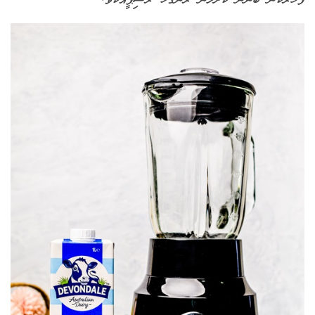
ފަހަރަކުން ބޭނުން ކޮށްލަން ރަނގަޅު ރެސިޕީއެކެވެ.