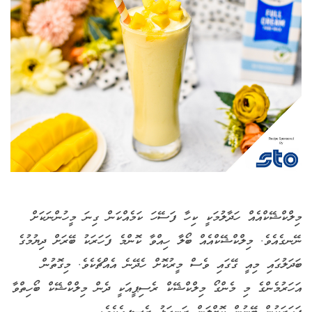
މިލްކްޝޭކްއެއް ހަދާލުމަކީ ކިހާ ފަސޭހަ ކަމެއްކަން ގިނަ މީހުންނަކަށް
ނޭނގެއެވެ. މިލްކްޝޭކްއެއް ބޯލާ ހިއްވާ ކޮންމެ ފަހަރަކު ބޭރަށް ދިޔުމުގެ
ބަދަލުގައި މިއީ ގޭގައި ވެސް މީރުކޮށް ހެދޭނެ އެއްޗެކެވެ. މިގޮތުން
އަހަރުމެންގެ މި މެންގޯ މިލްކްޝޭކް ރެސިޕީއަކީ ދެން މިލްކްޝޭކް ބޯހިތްވާ