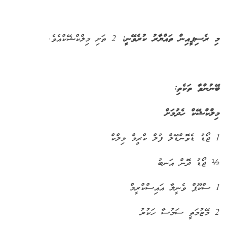
މި ރެސިޕީއިން ތައްޔާރު ކުރެވޭނީ:
2 ތަށި މިލްކްޝޭކްއެވެ.
ބޭނުންވާ ތަކެތި:
މިލްކްޝޭކް ހެދުމަށް
1 ޖޯޑު ޑެވޮންޑޭލް ފުލް ކްރީމް މިލްކް
½ ޖޯޑު ދޮން އަނބު
1 ސްކޫޕް ވެނީލާ އައިސްކްރީމް
2 މޭޒުމަތީ ސަމުސާ ހަކުރު