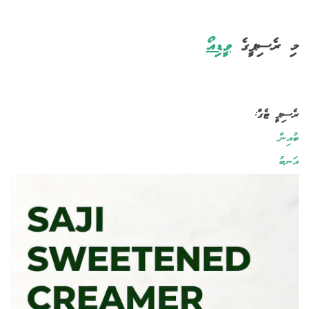
މި ރެސިޕީގެ
ވީޑިއޯ
ރެސިޕީ ޓެގް:
ބުއިން
އަނބު