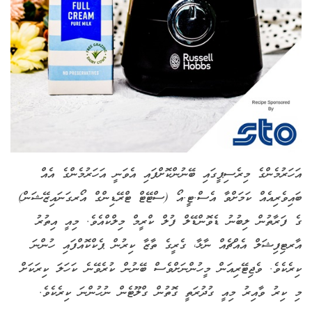
އަހަރުމެންގެ މިރެސިޕީގައި ބޭނުންކޮށްފައި އެވަނީ އަހަރުމެންގެ އެއް
ބައިވެރިއެއް ކަމަށްވާ އެސް.ޓީ.އޯ (ސްޓޭޓް ޓްރޭޑިންގް އޯރގަނައިޒޭޝަން)
ގެ ފަރާތުން ލިބުނު ޑެވޮންޑޭލް ފުލް ކްރީމް މިލްކްއެވެ. މިއީ އިތުރު
އާރޓިފިޝަލް އެއްޗެއް ނާޅާ، ގެރީގެ ތާޒާ ކިރުން ޕެކްކޮއްފައި ހުންނަ
ކިރެކެވެ. ވެޖިޓޭރިއަން މީހުންނަށްވެސް ބޭނުން ކުރެވޭނެ ކަހަލަ ކިރަކަށް
މި ކިރު ވާއިރު މިއީ ގުދުރަތީ ގޮތުން ގްލޫޓެން ނުހުންނަ ކިރެކެވެ.