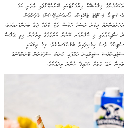
އަހަރުމެންގެ މިލްކްޝޭކް ގިރުމަށްޓަކައި ބޭނުންކޮށްފައި އެވަނީ ހަމަ
އެސް.ޓީ.އޯ (ސްޓޭޓް ޓްރޭޑިންގ އޯރގަނައިޒޭޝަން) ގެފަރާތުން
އަހަރުމެންނަށް ލިބުނު ރަސަލް ހޮބްސް މެޓް ބްލެކް ޖަގް ބެލެންޑަރއެކެވެ.
ދެ ސްޕީޑެއްގައި މި ބްލެންޑަރ ބޭނުން ކުރެވުމުގެ އިތުރުން، މިއީ ޕަލްސް
ސެޓިންގް ވެސް ހިމެނިފައިވާ ބްލެންޑަރއެކެވެ. މީގެ ތިލައަކީ
ސްޓެއިންލެސް ސްޓީލްއިން ހަދާފައި ހުންނަ، ސާފްކުރަން ބޭނުންވާނަމަ
ވަކިން ނެގޭ ގޮތަށް ހަދައިފާ ހުންނަ ތިލައެކެވެ.