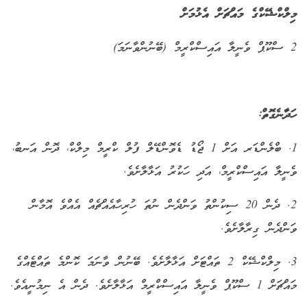
މިލްކްޝޭކްގެ މައްޗަށް އެޅުމަށް
2 ސްކޫޕް ވެނީލާ އައިސްކްރީމް (ބޭނުންވާނަމަ)
ހަދާނެގޮތް:
1. ބްލެންޑަރ އަށް 1 ޖޯޑު ޑެވޮންޑޭލް ފުލް ކްރީމް މިލްކް، ދޮން އަނބު،
ވެނީލާ އައިސްކްރީމް، އަދި ހަކުރު އަޅާލާށެވެ.
2. ދެން 20 ސިކުންތު ވަންދެން ނުތަ ހުރިހާއެއްޗެއް އެއްވެ އޮމާން
ވަންދެން ގިރާލާށެވެ.
3. މިލްކްޝޭކް 2 ތައްޓަށް އަޅާލާށެވެ. ބޭނުން ވާނަމަ ކޮންމެ ތައްޓެއްގެ
މައްޗަށް 1 ސްކޫޕް ވެނީލާ އައިސްކްރީމް އަޅާލާށެވެ. ދެން އެ ނިމުނީއެވެ.