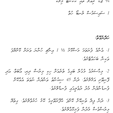
¼ ޖޯޑު ރިއަލް ތައި ކޮކޮނަޓް މިލްކް
1 ސައިސަމުސާ ލުނބޯ ހުތް
ހަދާނެގޮތް:
1. އެންމެ ފުރަތަމަ މަސްކޮޅު ½ 1 އިންޗި ހުންނަ ވަރަށް ކޮށާލާފަ
ވަކިން ބަހައްޓާށެވެ.
2. މިކްސަރުގެ މުގުރާ ބައިގެ ތެރެއަށް ހިކި މިރުސް، ދިރި، އޯބަތް، އަދި
ފޮނިތޮށި އަޅާލާށެވެ. ދެން 45 ސިކުންތު ވަންދެން ނުވަތަ އެއްކޮށް
ފުނޑެންދެން މެދު ދުވެލީގައި ފުނޑާލާށެވެ.
3. ދެން ފިޔާ ތުނިކޮށް ކޮށާފަ ކާފޫރުތޮޅީގެ ކޮޅު ހުޅުވާލާށެވެ. ގިތެޔޮ
މިރުސްވެސް މެދުން ފަޅިކޮއްލާށެވެ.