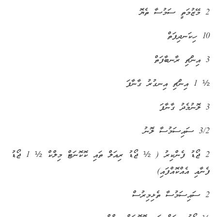
2 މޭޒުމަތީ ސަމުސާ ތެޔޮ
10 ހިކަނދިފަތް
3 އިންޗި ރާނބާފަތް
½ 1 އިންޗި އިނގުރު ގާނާފަ
3 ލޮނުމެދު ގާނާފަ
3/2 ސައިސަމުސާ ލޮނު
2 ޖޯޑު ފެންކިރު ( ½ ޖޯޑު ރިއަލް ތައި ކޮކޮނަޓް މިލްކް ½ 1 ޖޯޑު
ފެނާއި އެއްކޮއްފައި)
2 ސައިސަމުސާ ތެޅިމިރުސް