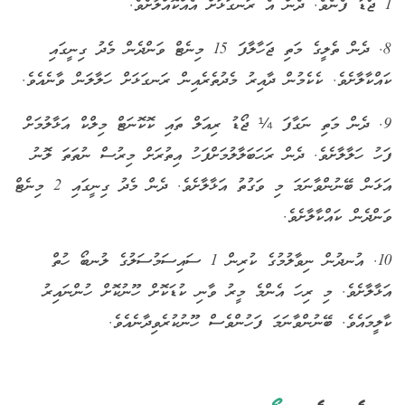
1 ޖޯޑު ފެނެވެ. ދެން އެ ރަނގަޅަށް އެއްކޮއްލާށެވެ.
8. ދެން ތެލީގެ މަތި ޖަހާލާފަ 15 މިނެޓް ވަންދެން މެދު ގިނީގައި
ކައްކާލާށެވެ. ކެކެމުން ދާއިރު މެދުތެރެއިން ރަނގަޅަށް ހަލާލަން ވާނެއެވެ.
9. ދެން މަތި ނަގާފަ ¼ ޖޯޑު ރިއަލް ތައި ކޮކޮނަޓް މިލްކް އަޅާލުމަށް
ފަހު ހަލާލާށެވެ. ދެން ރަހަބަލާލުމަށްފަހު އިތުރަށް މިރުސް ނުތަތަ ލޮނު
އަޅަން ބޭނުންވާނަމަ މި ވަގުތު އަޅާލާށެވެ. ދެން މެދު ގިނީގައި 2 މިނެޓް
ވަންދެން ކައްކާލާށެވެ.
10. އުނދުން ނިވާލުމުގެ ކުރިން 1 ސައިސަމުސަލުގެ ލުނބޯ ހުތް
އަޅާލާށެވެ. މި ރިހަ އެންމެ މީރު ވާނި ކުޑަކޮށް ހޫނުކޮށް ހުންނައިރު
ކާލީމައެވެ. ބޭނުންވާނަމަ ފަހުންވެސް ހޫނުކުރެވިދާނެއެވެ.