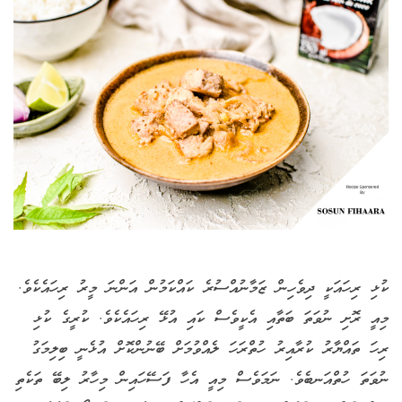
ކުޅި ރިހައަކީ ދިވެހިން ޒަމާނުއްސުރެ ކައްކަމުން އަންނަ މީރު ރިހައެކެވެ.
މިއީ ރޮށި ނުވަތަ ބަތާއި އެކީވެސް ކައި އުޅޭ ރިހައެކެވެ. ކުރީގެ ކުޅި
ރިހަ ތައްޔާރު ކުރާއިރު ހުތްރަހަ ލެއްވުމަށް ބޭނުންކޮށް އުޅެނީ ބިލިމަގު
ނުވަތަ ހުތްއަނބެވެ. ނަމަވެސް މިއީ އެހާ ފަސޭހައިން މިހާރު ލިބޭ ތަކެތި