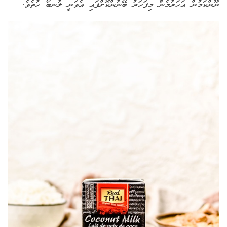
ނޫންކަމުން އަހަރުމެން މިފަހަރު ބޭނުންކޮށްފައި އެވަނީ ލުނބޯ ހުތެވެ.