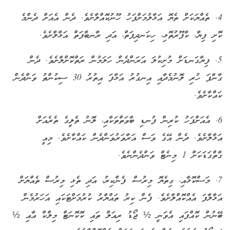
4. ތެއްޔަކަށް ތެޔޮ އަޅާލުމަށްފަހު ހޫނުކޮއްލާށެވެ. ދެން އެއަށް ދެންމެ
ކޮށި ފިޔާ، ކާފޫރުތޮޅި، ހިކަނދިފަތް، އަދި ރާނބާފަތް އަޅާލާށެވެ.
5. ފިޔާގަނޑަށް މުށިކުލަ އަރަންދެން ހަލަމުން ރަތްކޮށްލާށެވެ. ދެން
ގާނާފަ ހުރި ލޮނުމެދާއި އިނގުރު އަޅާފަ އިތުރު 30 ސިކުންތު ވަންދެން
ކައްކާށެވެ.
6. އެއަށްފަހު ކުރިން ފުނޑި ބާވަތްތަކާއި، ލޮނު ތެލީގެ ތެރެއަށް
އަޅާލާށެވެ. ދެން އޭގެ ވަސް އަރާވަރުވަންދެން ކައްކާށެވެ. މިއީ
ގާތްގަޑަކަށް 1 މިނެޓް ވަންދެންނެވެ.
7. މަސްކޮޅާއި، ގިތެޔޮ މިރުސް، ފެންކިރު، އަދި ތެޅި މިރުސް ތެއްޔަށް
އަޅާލާފަ އެއްކޮއްލާށެވެ. ފެން ކިރު ތައްޔާރު ކުރުމަށްޓަކައި އަހަރުމެން
ބޭނުން ކޮއްފައި އެވަނީ ½ ޖޯޑު ރިއަލް ތައި ކޮކޮނަޓް މިލްކް އާއި ½