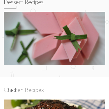
Dessert Recipes
Chicken Recipes