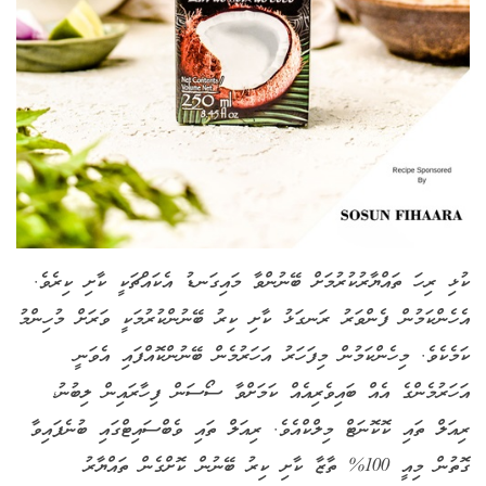
ކުޅި ރިހަ ތައްޔާރުކުރުމަށް ބޭނުންވާ މައިގަނޑު އެކައްޗަކީ ކާށި ކިރެވެ.
އެހެންކަމުން ފެންވަރު ރަނގަޅު ކާށި ކިރު ބޭނުންކުރުމަކީ ވަރަށް މުހިންމު
ކަމެކެވެ. މިހެންކަމުން މިފަހަރު އަހަރުމެން ބޭނުންކޮއްފައި އެވަނީ
އަހަރުމެންގެ އެއް ބައިވެރިއެއް ކަމަށްވާ ސޯސަން ފިހާރައިން ލިބުނު،
ރިއަލް ތައި ކޮކޮނަޓް މިލްކްއެވެ. ރިއަލް ތައި ވެބްސައިޓްގައި ބުނެފައިވާ
ގޮތުން މިއީ 100% ތާޒާ ކާށި ކިރު ބޭނުން ކޮށްގެން ތައްޔާރު