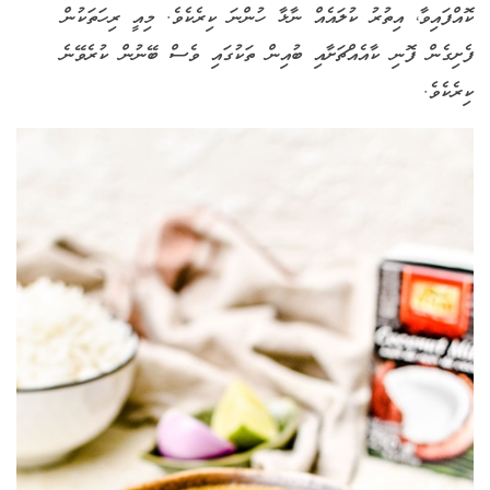
ކޮއްފައިވާ، އިތުރު ކުލައެއް ނާޅާ ހުންނަ ކިރެކެވެ. މިއީ ރިހަތަކުން
ފެށިގެން ފޮނި ކާއެއްޗަށާއި ބުއިން ތަކުގައި ވެސް ބޭނުން ކުރެވޭނެ
ކިރެކެވެ.