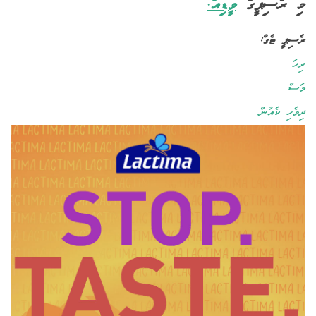
މި ރެސިޕީގެ
ވީޑިއޯ.
ރެސިޕީ ޓެގް:
ރިހަ
މަސް
ދިވެހި ކެއުން