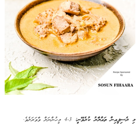
މި ރެސިޕީއިން ތައްޔާރު ކުރެވޭނީ:
3-4 މީހުންނަށް ވާވަރަށެވެ.