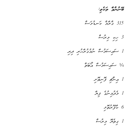
ބޭނުންވާ ތަކެތި:
315 ގްރާމް ކަނޑުމަސް
3 ހިކި މިރުސް
1 ސައިސަމުސާ ނުމުގުރާހުރި ދިރި
¼
ސައިސަމުސާ އޯބަތް
1 އިންޗި ފޮނިތޮށި
1 މެދުމިނުގެ ފިޔާ
6 ކާފޫރުތޮޅި
1 ގިތެޔޮ މިރުސް