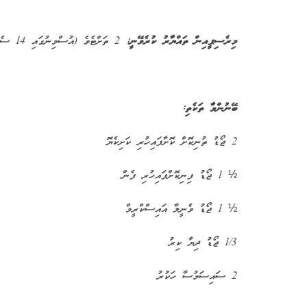
މިރެސިޕީއިން ތައްޔާރު ކުރެވޭނީ:
2 ތަށްޓެވެ (އުސްމިނުގައި 14 ސެންޓިމީޓަރު ހުންނަ ވަރުގެ)
ބޭނުންވާ ތަކެތި:
2 ޖޯޑު ތުނިކޮށް ކޮށާފައިހުރި ކަށިކެޔޮ
½ 1 ޖޯޑު ފިނިކޮށްފައިހުރި ފެން
½ 1 ޖޯޑު ވެނީލާ އައިސްކްރީމް
1/3 ޖޯޑު ދިޔާ ކިރު
2 ސައިސަމުސާ ހަކުރު