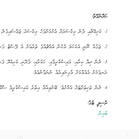
ހަދާނެގޮތް:
1. ކަށިކޭލާއި ފެން މިކްސަރަށް އެޅުމަށްފަހު މިކްސަރު ޖައްސައިގެން އެތަކެތިން އޮމާން ޕޭސްޓް ގަނޑެއް ހަދާށެވެ.
2. ޖަގެއް ނޫނީ އެކަހަލަ އެހެން އެއްޗެއްގެ ތެރެއަށް އެ ޕޭސްޓް ގަނޑު ފުރާނާލާށެވެ. ރަނގަޅަށް ފުރާނާ ނިމުމުން ފުރޭނީގައި ހަރުލާފައިހުރި ބާކީ ބައި އުކާލާށެވެ.
3. ދެން ދިޔާ ކިރާއި، އައިސްކްރީމާއި، ހަކުރާއި، ފުރޭނި ކަށިކެޔޮ ފަ
ރަނގަޅަށް އެއްވާކަށް މާގިނައިރެއް ނުނަގާނެއެވެ.
4.
ދެން ތަށިތަށްޓަށް އަޅާށެވެ. ބޭނުމިއްޔާ އިތުރު އައިސްކްރީމް ސްކޫޕ
ރެސިޕީ ޓެގް:
ބުއިން