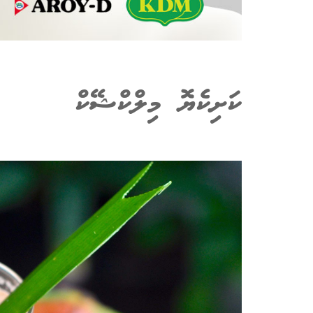
ކަށިކެޔޮ މިލްކްޝޭކް