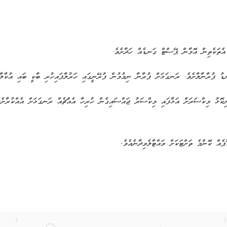
ނިކޮޅު މިކްސަރަށް އަޅާފައި މިކްސަރު ޖައްސައިގެން ހުރިހާ އެއްޗެއް ރަނގަޅަށް އެއްކުރާށެވ
.
ެއް ކޮންމެ ތަށްޓަކަށް ވައްޓާލެވިދާނެއެވެ