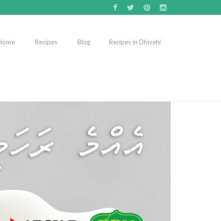
Home
Recipes
Blog
Recipes in Dhivehi