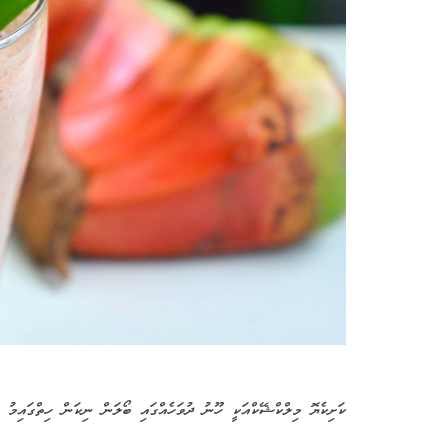
ކަށިކެޔޮ މިލްކްޝޭކްއަކީ ހޫނު ދުވަހެއްގައި ބޯލަން ނިކަން ހިތްގައިމު ބު