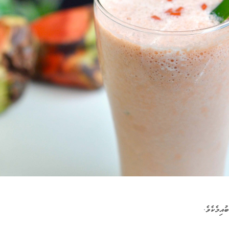
އިމެކެވެ.