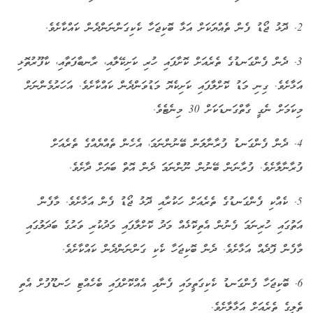
2. ދޮޅު ޖޯޑު ފެން ތެއްޔަކަށް އަޅާ ބޮކިޖަހާ ކެކިގަންނަންދެން ކައްކާށެވެ.
3. ދެން ފެންގަނޑުގެ ތެރެއަށް ކޮށާފައި ހުރި ކަށިކޭލާއި، ރާނބާފަތާއި، ކާފޫރުތޮޅި
އަޅާށެވެ. ގިނި މަޑު ކޮށްލާފައި ކަށިކެޔޮ މަޑުވަންދެން ކައްކާށެވެ. އަހަރުމެންނަށް
މިކަމަށް ނެގީ ގާތްގަނޑަކަށް 30 މިނެޓެވެ.
4. ދެން ފެންގަނޑު ފުރާނާލަން ބޭނުންނަމަ، އެހެން ތެއްޔެއްގެ ތެރެއަށް
ފުރާނާލާށެވެ. ފުރާނަން ބޭނުން ނޫންނަމަ ދެން އޮތް ބަޔަށް ދާށެވެ.
5. ކެއްކި ފެންގަނޑުގެ ތެރެއަށް ހަކުރާއި ދޮޅު ޖޯޑު ފެން އަޅާށެވެ. މާފެން
އަތުގައި ހުރިނަމަ ފެނުން އެތިކޮޅެއް މަދު ކޮށްލާފައި މަދުކުރި ވަރުގެ ބަދަލުގައި
މާފެން ފޮދެއް އަޅާށެވެ. ދެން ބޮކިޖަހާ ކެކި ގަންނަންދެން ކައްކާށެވެ.
6. ބޮކިޖަހާ ފެންގަނޑު ކެކިގަތީމައި ފެނާއި އެއްކޮށްފައި ބެހެއްޓި ހަނޑޫފުށް އެތި
ތެލީގެ ތެރެއަށް އަޅާލާށެވެ.