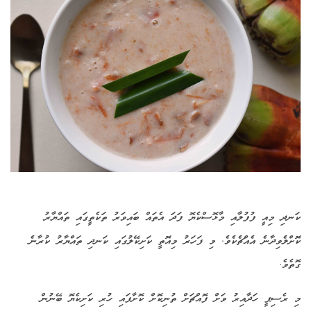
ކަނދި މިއީ ފުފުލާއި މާޅޮސްކެޔޮ ފަދަ އެތައް ބައިވަރު ތަކެތީގައި ތައްޔާރު
ކޮށްލެވިދާނެ އެއްޗެކެވެ. މި ފަހަރު މިއޮތީ ކަށިކޭލުގައި ކަނދި ތައްޔާރު ކުރާނެ
ގޮތެވެ.
މި ރެސިޕީ ހަދާއިރު ވަށް ފޮއްޗަށް ތުނިކޮށް ކޮށާފައި ހުރި ކަށިކެޔޮ ބޭނުން