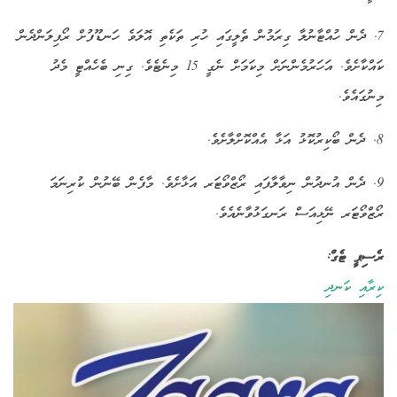
7. ދެން ހުއްޓާނުލާ ގިރަމުން ތެލީގައި ހުރި ތަކެތި އޮލަވެ ހަނޑޫފުށް ރޯފިލަންދެން
ކައްކާށެވެ. އަހަރުމެންނަށް މިކަމަށް ނެގީ 15 މިނެޓެވެ. ގިނި ބެހެއްޓީ މެދު
މިނުގައެވެ.
8. ދެން ބޯކިރުކޮޅު އަޅާ އެއްކޮށްލާށެވެ.
9. ދެން އުނދުން ނިވާލާފައި ރޯޒްވޯޓަރ އަޅާށެވެ. މާފެން ބޭނުން ކުރިނަމަ
ރޯޒްވޯޓަރ ނޭޅިއަސް ރަނގަޅުވާނެއެވެ.
ރެސިޕީ ޓެގް:
ކިރާއި ކަނދި