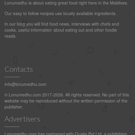
Lonumedhu is about eating great food right here in the Maldives.
Our easy to follow recipes use locally available ingredients.
In our blog you will find food news, interviews with chefs and
cooks, useful information about eating out and other foodie
reads.
Contacts
info@lonumedhu.com
© Lonumedhu.com 2017-2026. All rights reserved. No part of this
website may be reproduced without the written permission of the
publisher.
Advertisers
Lonumedhu.com has partnered with Qualia Pvt Ltd, a publishing