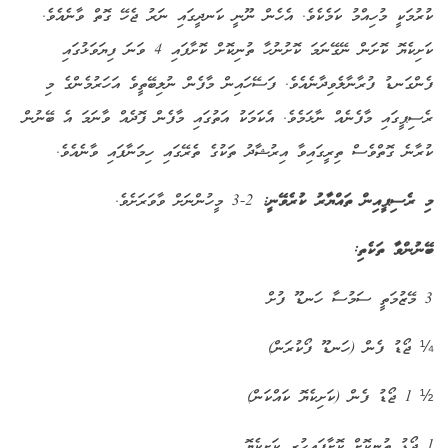
ކުރުމަކީ މުހިއްމު ކަމެކެވެ. އެހެން ނޫނީ ކަނދީގައި ނަރު ޖެހޭ ގޮތް ވާނެއެވެ.
ކަށިކެޔޮ ކޮށަން ނޭގޭނަމަ ކޮށުނުހާ ތުނިކޮށް ކޮށާފައި 4 ވަނަ ފިޔަވަޅުގައި
ފެންގަނޑު ފުރާނާލެވިދާނެއެވެ. ފަސޭހައިން މާފެން ނުލިބޭތީވެ އަހަރުމެންގެ މި
ރެސިޕީގައި މާފެނެއް ނާޅަމެވެ. އެކަމަކު އަތުގައި މާފެން ފޮދެއް ވާނަމަ އެ ބޭނުން
ކުރާނެ ގޮތްވެސް ތިރީގައިވާ އިރުޝާދު ތަކުގެ ތެރޭގައި ހިމަނާފައި ވާނެއެވެ.
މި ރެސިޕީއިން ތައްޔާރު ކުރެވޭނީ:
2-3 މީހުންނަށް ވާވަރަށެވެ.
ބޭނުންވާ ތަކެތި:
3 މޭޒުމަތީ ސަމުސާ ހަނޑޫ ފުށް
¼ ޖޯޑު ފެން (ހަނޑޫ ފޯކުރަން)
½ 1 ޖޯޑު ފެން (ކަށިކެޔޮ ކައްކަން)
1 ޖޯޑު ތުނިކޮށް ކޮށާފައިހުރި ކަށިކެޔޮ