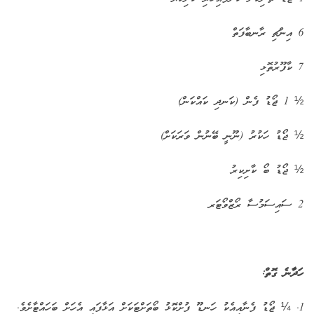
6 އިންޗި ރާނބާފަތް
7 ކާފޫރުތޮޅި
½ 1 ޖޯޑު ފެން (ކަނދި ކައްކަން)
½ ޖޯޑު ހަކުރު (ނޫނީ ބޭނުން ވަރަކަށް)
½ ޖޯޑު ބޯ ކާށިކިރު
2 ސައިސަމުސާ ރޯޒްވޯޓަރ
ހަދާނެ ގޮތް:
1. ¼ ޖޯޑު ފެނާއިއެކު ހަނޑޫ ފުށްކޮޅު ބޯތަށްޓަކަށް އަޅާފައި އެހަށް ބަހައްޓާށެވެ.