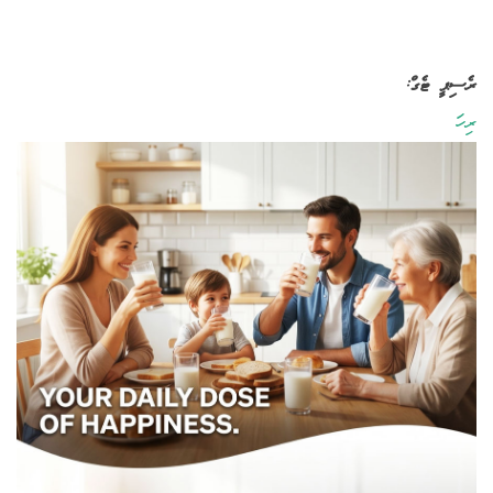
ރެސިޕީ ޓެގް:
ރިހަ