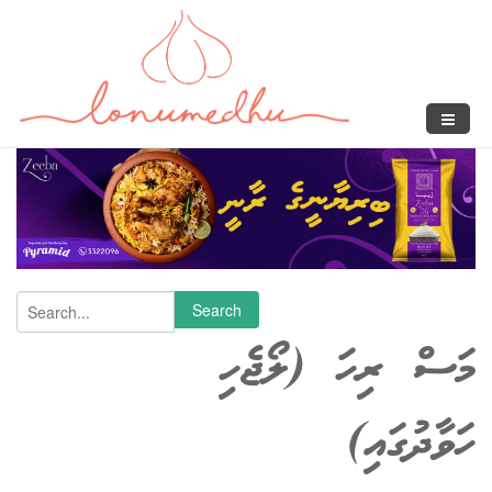
Skip to main content
Search form
Search
މަސް ރިހަ (ލޯޖެހި
ހަވާދުގައި)