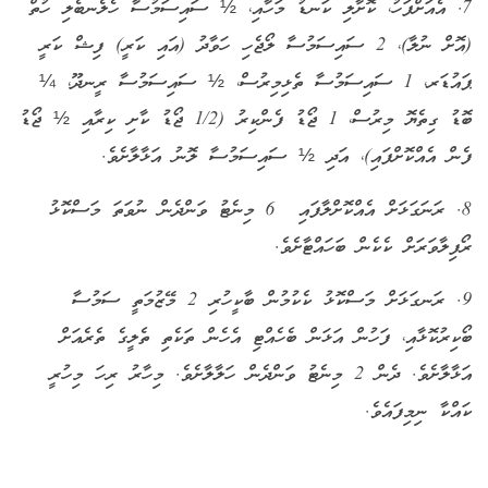
7. އެއަށްފަހު، ކޮށާލި ކަނޑު މަހާއި، ½ ސައިސަމުސާ ހެލެނބެލި ހުތް
(އޮށް ނުލާ)، 2 ސައިސަމުސާ ލޯޖެހި ހަވާދު (އައި ކަރީ) ފިޝް ކަރީ
ޕައުޑަރ، 1 ސައިސަމުސާ ތެޅިމިރުސް، ½ ސައިސަމުސާ ރީނދޫ، ¼
ބޮޑު ގިތެޔޮ މިރުސް، 1 ޖޯޑު ފެންކިރު (1/2 ޖޯޑު ކާށި ކިރާއި ½ ޖޯޑު
ފެން އެއްކޮށްފައި)، އަދި ½ ސައިސަމުސާ ލޮނު އަޅާލާށެވެ.
8. ރަނަގަޅަށް އެއްކޮށްލާފައި 6 މިނެޓު ވަންދެން ނުވަތަ މަސްކޮޅު
ރޯފިލާވަރަށް ކެކެން ބަހައްޓާށެވެ
.
9. ރަނގަޅަށް މަސްކޮޅު ކެކުމުން ބާކީހުރި 2 މޭޒުމަތީ ސަމުސާ
ބޯކިރުކޮޅާއި، ފަހުން އަޅަން ބެހެއްޓި އެހެން ތަކެތި ތެލީގެ ތެރެއަށް
އަޅާލާށެވެ
.
ދެން 2 މިނެޓު ވަންދެން ހަލާލާށެވެ. މިހާރު ރިހަ މިހުރީ
ކައްކާ ނިމިފައެވެ.