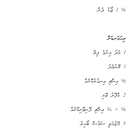
½ 1 ޖޯޑު ފެން
ރިހަގަނޑަށް
1 މެދު މިނުގެ ފިޔާ
1 ލޮނުމެދު
½ އިންޗި އިނގުރުކޮޅެއް
2 ކާފޫރު ތޮޅި
½ + ¼ އިންޗި ފޮނިތޮށިކޮޅެއް
5 މޭޒުމަތީ ސަމުސާ ބޯކިރު