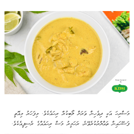
މަސްރިހަ އަކީ ދިވެހިން ވަރަށް ލޯބިކުރާ ރިހައެކެވެ. މިފަހަރު މިއޮތީ
ފަސޭހައިން ތައްޔާރުކުރެވޭނެ، ރަހަމީރު މަސް ރިހައެއްގެ ރެސިޕީއެކެވެ.