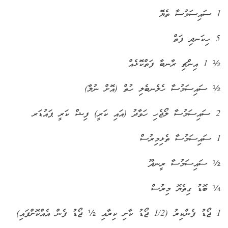
1 ސައިސަމުސާ ތެޔޮ
5 ހިކަނދި ފަތް
½ 1 އިންޗި ރާނބާ ފަތްކޮޅެއް
½ ސައިސަމުސާ ހެލެނބެލި ހުތް (އޮށް ނުލާ)
2 ސައިސަމުސާ ލޯޖެހި ހަވާދު (އައި ކަރީ) ފިޝް ކަރީ ޕައުޑަރ
1 ސައިސަމުސާ ތެޅިމިރުސް
½ ސައިސަމުސާ ރީނދޫ
¼ ބޮޑު ގިތެޔޮ މިރުސް
1 ޖޯޑު ފެންކިރު (1/2 ޖޯޑު ކާށި ކިރާއި ½ ޖޯޑު ފެން އެއްކޮށްފައި)