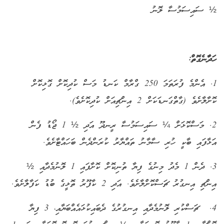
½ ސައިސަމުސާ ލޮނު
ހަދާނެގޮތް:
1. އެންމެ ފުރަތަމަ 250 ގްރާމް ކަނޑު މަސް ކުދިކޮށް ގޮޅިކޮށް
ކޮށާލާށެވެ (ގާތްގަނޑަކަށް 2 އިންޗިއަށް ކުދިކޮށެވެ).
2. މަސްކޮޅަށް ¼ ސައިސަމުސާ ރީނދޫ އަދި ½ 1 ޖޯޑު ފެން
އަޅާފައި ބާކީ ހުރި ސާމާނު ތައްޔާރު ކުރަންދެން ބަހައްޓާށެވެ.
3. ދެން 1 މެދު މިނުގެ ފިޔާ ތުނިކޮށް ކޮށާފައި 1 ލޮނުމެދާއި ½
އިންޗި އިނގުރު ޗަސްކޮށްލާށެވެ. އަދި 2 ކާފޫރު ތޮޅީގެ ބުޑު ކަފާލާށެވެ.
4. ޗަސްކުރި ލޮނުމެދާއި އިނގުރުގެ ދެބައިކުޅައެއްބަޔާއި، 3 ފިޔާ