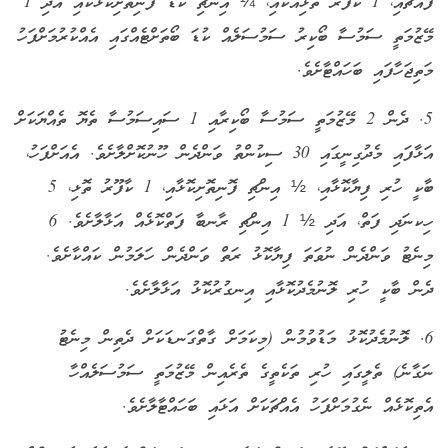
ފޮއްޗާއި، 1 ކާފޫރު ތޮޅިއަކާއި، ¼ އިންޗި ކުޑަ ފޮނިތޮށިކޮޅަކާއި އަދި 1
މޭޒުމަތީ ސަމުސާ ބޯކިރު ސަމުސަލެއް ކުޑަ ބޯތަށްޓެއްގައި އެއްކުރުމަށްފަހު
މަތިޖަހާފައި ބަހައްޓާށެވެ.
5. ދެން 2 މޭޒުމަތީ ސަމުސާ ބޯކިރާއި 1 ސައިސަމުސާ ތެޔޮ ތެއްޔަކަށް
އަޅާފައި މެދުގިނީގައި 30 ސިކުންތު ވަންދެން ހޫނުކޮށްލާށެވެ. އެއަށްފަހު،
ބާކީ ހުރި ފިޔާކޮޅާއި، ½ އިންޗި ފޮނިތޮށިކޮޅާއި، 1 ކާފޫރު ތޮޅި، 5
ހިކނަދި ފަތް، އަދި ½ 1 އިންޗި ރާނބާ ފަތްކޮޅެއް އަޅާލާށެވެ. 6
މިނެޓު ވަންދެން ނުވަތަ ފިޔާކޮޅު ރަތް ވަންދެން ހަލަމުން ކައްކާށެވެ.
ދެން ބާކީ ހުރި ލޮނުމެދުކޮޅާއި އިނގުރުކޮޅު އަޅާލާށެވެ.
6. ލޮނުމެދުކޮޅު މަޑުވުމުން (މިކަމަށް ގާތްގަނޑަކަށް ދެތިން މިނެޓު
ނަގާނެ) ތެލީގައި ހުރި ތަކެތީގެ ތެރެއިން މޭޒުމަތީ ސަމުސަލެއްހާ
އެތިކޮޅެއް ނެގުމަށްފަހު އެއްޗަކަށް އަޅައި ބަހައްޓާލާށެވެ
.