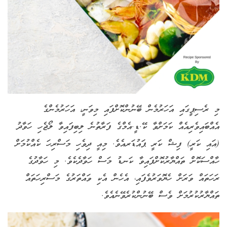
މި ރެސިޕީގައި އަހަރުމެން ބޭނުންކޮށްފައި މިވަނީ، އަހަރުމެންގެ
އެއްބައިވެރިއެއް ކަމަށްވާ ކޭ.ޑީ.އެމްގެ ފަރާތުނެ ލިބިފައިވާ ލޯޖެހި ހަވާދު
(އައި ކަރީ) ފިޝް ކަރީ ޕައުޑަރއެވެ. މިއީ ދިވެހި މަސްރިހަ ކެއްކުމަށް
ހާއްސަކޮށް ތައްޔާރުކޮށްފައިވާ ކަނޑު މަސް ހަވާދެކެވެ. މި ހަވާދުގެ
ރަހަތައް ވަރަށް ހެޔޮވަރުވެފައި، އެހެން އެކި ވައްތަރުގެ މަސްރިހަތައް
ތައްޔާރުކުރުމަށް ވެސް ބޭނުންކުރެވޭނެއެވެ
.