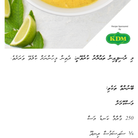
މި ރެސިޕީއިން ތައްޔާރު ކުރެވޭނީ:
ދެތިން މީހުންނަށް ކާލެވޭ ވަރަށެވެ.
ބޭނުންވާ ތަކެތި:
މަސްކޮޅަށް
250 ގްރާމް ކަނޑު މަސް
¼ ސައިސަމުސާ ރީނދޫ