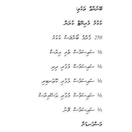
ބޭނުންވާ ތަކެތި:
ކުކުޅު މެރިނޭޓް ކުރަން
250 ގްރާމް ބޯންލަސް ކުކުޅު
½ ސައިސަމުސާ ތެޅި މިރުސް
½ ސައިސަމުސާ މުގުރި ދިރި
½ ސައިސަމުސާ މުގުރި ކޮތަނބިރި
½ ސައިސަމުސާ މުގުރި އަސޭމިރުސް
¼ ސައިސަމުސާ ލޮނު
މަސްގަނޑަށް