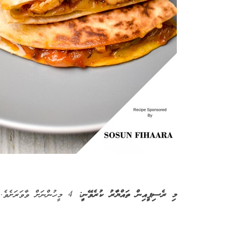
މި ރެސިޕީއިން ތައްޔާރު ކުރެވޭނީ:
4 މީހުންނަށް ވާވަރަށެވެ.