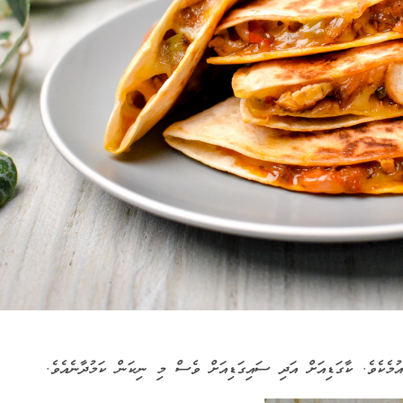
ުމެކެވެ. ކާގަޑިއަށް އަދި ސައިގަޑިއަށް ވެސް މި ނިކަން ކަމުދާނެއެވެ.