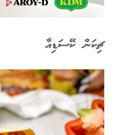
ޗިކަން ކޭސަޑިއާ