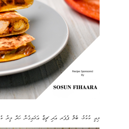
މިއީ ކުކުޅު، ބެލް ޕެޕަރ އަދި ޗީޒް އަޅައިގެން ހަދާ މީރު ކެއ