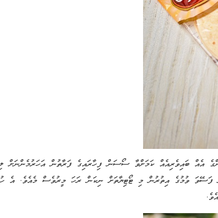
ްގެ އެއް ބައިވެރިއެއް ކަމަށްވާ ސޯސަން ފިހާރައިގެ ފަރާތުން އަހަރުމެންނަށް ލި
 ފަސޭވަ ވުމުގެ އިތުރުން މި ޓޯޓިޔާތަށް ނިކަން ރަހަ މީރުވެސް މެއެވެ. އެ ހުނ
ެވެ.