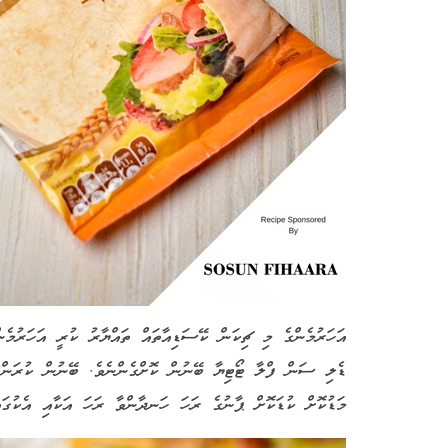
އަހަރުމެންގެ މި ޗިކަން ކޭސަޑިއާތައް ތައްޔާރު ކުރީ އަހަރުމެނ
ޑެލި ސަން ފްލާ ޓޯޓިޔާ ބޭނުން ކޮށްގެންނެވެ. ބޭނުން ކުރަން
މަޑުކޮށް ކުޑަކޮށް ޕާނުގެ ރަހަ ހަނދާންވާ ރަހަ އަކާއި އެކުގައ