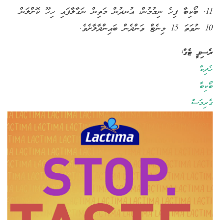
11. ބޯކިބާ ފިހެ ނިމުމުން، އުނދުން މަތިން ނަގާލާފައި ހިހޫ ކޮށްލަން
10 ނުވަތަ 15 މިނެޓް ވަންދެން ބައިންދާލާށެވެ.
ރެސިޕީ ޓެގް:
ހެދިކާ
ބޯކިބާ
ގެރިމަސް