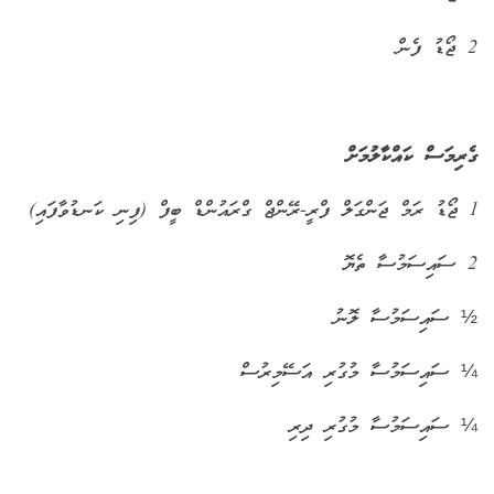
2 ޖޯޑު ފެން
ގެރިމަސް ކައްކާލުމަށް
1 ޖޯޑު ރަމް ޖަންގަލް ފްރީ-ރޭންޖް ގްރައުންޑް ބީފް (ފިނި ކަނޑުވާފައި)
2 ސައިސަމުސާ ތެޔޮ
½ ސައިސަމުސާ ލޮނު
¼ ސައިސަމުސާ މުގުރި އަސޭމިރުސް
¼ ސައިސަމުސާ މުގުރި ދިރި