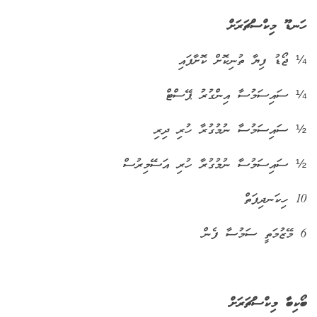
ހަނޑޫ މިކްސްޗަރަށް
¼ ޖޯޑު ފިޔާ ތުނިކޮށް ކޮށާފައި
¼ ސައިސަމުސާ އިންގުރު ޕޭސްޓް
½ ސައިސަމުސާ ނުމުގުރާ ހުރި ދިރި
½ ސައިސަމުސާ ނުމުގުރާ ހުރި އަސޭމިރުސް
10 ހިކަނދިފަތް
6 މޭޒުމަތީ ސަމުސާ ފެން
ބޯކިބާ މިކްސްޗަރަށް