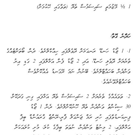
1 ½ މޭޒުމަތީ ސައިސަމުސާ ތެޔޮ (ތަވާގައި ހޭކުމަށް)
ހަދާނެ ގޮތް:
1. 1 ޖޯޑު ހަނޑޫ ރަނގަޅަށް ދޮވެލާފައި ހިއްކާލާށެވެ. ދެން، ބޯތަށްޓެއްގެ
ތެރެޔަށް ދޮވެލި ހަނޑޫ، އަދި 2 ޖޯޑު ފެން އަޅާލާފައި 2 ގަޑި އިރު
ވަންދެން ބަހައްޓާލާށެވެ. ބޭނުން ނަމަ ރޭގަނޑު އެއްކޮށްވެސް
ބަހައްޓާލެވޭނެއެވެ.
2. ތަވައެއްގެ ތެރެޔަށް 2 ސައިސަމުސާ ތެޔޮ އަޅާފައި ގިނި ގަދަކޮށް،
30 ސިކުންތު ވަންދެން ތެޔޮ ހޫނުކޮށްލާށެވެ. ދެން 1 ޖޯޑު
ފިނިކަނޑުވާފައި ހުރި ރަމް ޖަންގަލް ފްރީ-ރޭންޖް ގްރައުންޑް ބީފް
އަޅާލާފައި، 2 މިނުޓު ވަންދެން، ނުވަތަ ބީފްގެ ކުލަ، މުށި ކުލައަކަށް