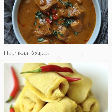
Hedhikaa Recipes