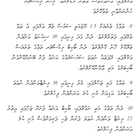
އަޅާލާފައި، އަނެއްކާވެސް އަތުން މޮޑެލާށެވެ. މިހާރު މިކްސްޗަރ
ހުންނަންވާނީ ތެތްކޮށެވެ.
8. ތަވާގެ ތެރެޔަށް 1.5 މޭޒުމަތީ ސަމުސާ ތެޔޮ އަޅާފައި އެ ތަވާ
ތެރޭފައި ފަތުރާލާށެވެ. ދެން ގަދަ ގިނީގައި 30 ސިކުނަތު ވަންދެން
ތެޔޮކޮޅު ހޫނު ކޮށްލާށެވެ. ދެން ބޯކިބާ މިކްސްޗަރ ތަވާގެ ތެރެޔަސް
އަޅާލާފައި، ދޭފަތެއް ނުވަތަ ސަމުސަލެއްގެ އަނެއް ފުށް ބޭނުންކޮށްގެން،
ބޯކިބަލުގެ މަތި އޮމާންކޮށްލާށެވެ.
9. ތަވާގެ މަތި ޖަހާލާފައި، މެދު ގިނީގައި 16 މިނެޓްވަންދެން ނުވަތަ
ބޯކިބަލުގެ އަޑިއަށް މުށި ކުލަ އަރަންދެން ފިހެލާށެވެ.
10. ދެން ތަވާގެ މަތި ނަގާލާފައި، ބޯކިބާ އަނެއް ފުށަށް ޖަހާފައި އިތުރު
22 މިނެޓް ވަންދެން ނުވަތަ ފުށުން ޖެހި ފަޅިއަށްވެސް މުށި ކުލަ
އަރަންދެން ފިހެލާށެވެ.