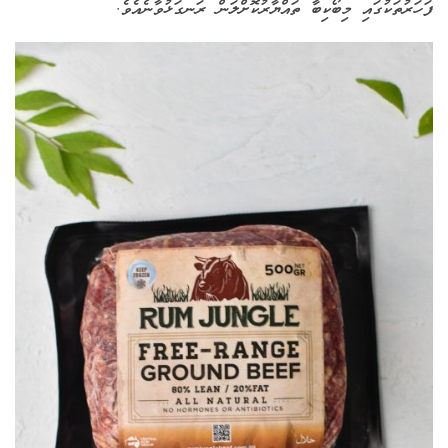
ފަހަރުތަކުގައި މިބޯކިބާ ތައްޔާރުކޮށްލަން ރަނގަޅުވާނެއެވެ.