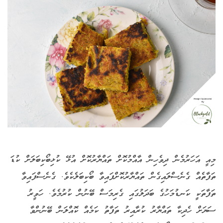
މިއީ އަހަރުމެން ދިވެހިން އާއްމުކޮށް ތައްޔާރުކޮށް އުޅޭ ކުޅިބޯކިބަލަށް ކުޑަ
ތަފާތެއް ގެނެސްލައިގެން ތައްޔާރުކޮށްފައިވާ ބޯކިބަލެކެވެ. ގެނެސްފައިވާ
ތަފާތަކީ ކަނޑުމަހުގެ ބަދަލުގައި ގެރިމަސް ބޭނުން ކުރުމެވެ. ހަވީރު
ސަޔަށް ހެދިކާ ތައްޔާރު ކުރާއިރު ތަފާތު ކަމެއް ކޮއްލަން ބޭނުންވާ