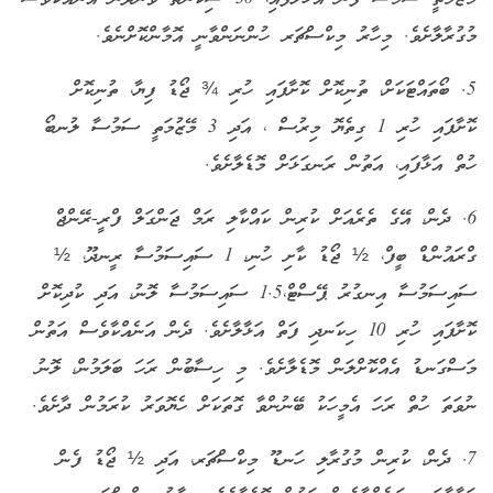
މުގުރާލާށެވެ. މިހާރު މިކްސްޗަރ ހުންނަންވާނީ އޮމާންކޮށްނެވެ.
5. ބޯތައްޓަކަށް، ތުނިކޮށް ކޮށާފައި ހުރި ¾ ޖޯޑު ފިޔާ، ތުނިކޮށް
ކޮށާފައި ހުރި 1 ގިތެޔޮ މިރުސް ، އަދި 3 މޭޒުމަތީ ސަމުސާ ލުނބޯ
ހުތް އަޅާފައި، އަތުން ރަނގަޅަށް މޮޑެލާށެވެ.
6. ދެން، އޭގެ ތެރެއަށް ކުރިން ކައްކާލި ރަމް ޖަންގަލް ފްރީ-ރޭންޖް
ގްރައުންޑް ބީފް، ½ ޖޯޑު ކާށި ހުނި، 1 ސައިސަމުސާ ރީނދޫ، ½
ސައިސަމުސާ އިނގުރު ޕޭސްޓް،1.5 ސައިސަމުސާ ލޮނު، އަދި ކުދިކޮށް
ކޮށާފައި ހުރި 10 ހިކަނދި ފަތް އަޅާލާށެވެ. ދެން އަނެއްކާވެސް އަތުން
މަސްގަނޑު އެއްކޮށްލަން މޮޑެލާށެވެ. މި ހިސާބުން ރަހަ ބަލަމުން، ލޮނު
ނުވަތަ ހުތް ރަހަ އެމީހަކު ބޭނުންވާ ގޮތަކަށް ހެޔޮވަރު ކުރަމުން ދާށެވެ.
7. ދެން، ކުރިން މުގުރާލި ހަނޑޫ މިކްސްޗަރ، އަދި ½ ޖޯޑު ފެން