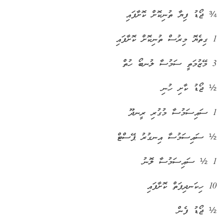
¾ ޖޯޑު ފިޔާ ތުނިކޮށް ކޮށާފައި
1 ގިތެޔޮ މިރުސް ތުނިކޮށް ކޮށާފައި
3 މޭޒުމަތީ ސަމުސާ ލުނބޯ ހުތް
½ ޖޯޑު ކާށި ހުނި
1 ސައިސަމުސާ މުގުރި ރީނދޫ
½ ސައިސަމުސާ އިނގުރު ޕޭސްޓް
1 ½ ސައިސަމުސާ ލޮނު
10 ހިކަނދިފަތް ކޮށާފައި
½ ޖޯޑު ފެން