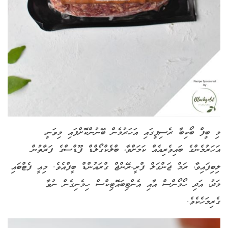
މި ބީފް ބޯކިބާ ރެސިޕީގައި އަހަރުމެން ބޭނުންކޮށްފައި މިވަނީ،
އަހަރުމެންގެ ބައިވެރިއެއް ކަމަށްވާ، ބްލެކްގޯލްޑް ފޫޑްސްގެ ފަރާތުން
ލިބިފައިވާ، ރަމް ޖަންގަލް ފްރީ-ރޭންޖް ގްރައުންޑް ބީފްއެވެ. މިއީ ފެޓްބައި
މަދު، އަދި ހޯމޯންސް އާއި އެންޓިބައޮޓިކްސް ހިމެނިގެން ނުވާ
ގެރިމަހެކެވެ.