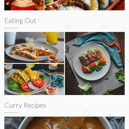
Eating Out
Curry Recipes