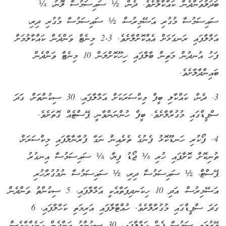
ބަދަލުވަންދެން ކައްކާލާށެވެ. ދެން، ½ ސައިސަމުސާ ލޮނު، ¼
ސައިސަމުސާ މުގުރި އަސޭމިރުސް، ½ ސައިސަމުސާ މުގުރި ދިރި،
އަޅާލާފައި ރަނގަޅަށް އެއްކޮށްލާށެވެ.
2-3
މިނެޓް ވަންދެން ކައްކާލުމަށް
ފަހު އުނދުން މަތިން ބާލާފައި ހިހޫކޮށްލަން 10 މިނެޓް ވަންދެން
ބައިންދާލާށެވެ.
3. ދެން، ކައްކާލި ބީފް މިކްސަރަކަށް އަޅާލާފައި، 30 ސިކުންތަށް، ގަދަ
ސްޕީޑްގައި މުގުރާލާށެވެ. ބީފް ހުންނަންވާނީ ޕޭސްޓެއް ގޮތަށެވެ.
4. ފޯކުރި ހަނޑޫކޮޅު ފެނުގެ ތެރެއިން ނަގާ ފުރާނާލާފައި މިކްސަރަށް،
ތުނިކޮށް ކޮށާފައި ހުރި ¼ ޖޯޑު ފިޔާ، ¼ ސައިސަމުސާ އިނގުރު
ޕޭސްޓް، ½ ސައިސަމުސާ ދިރި، ½ ސައިސަމުސާ ނުމުގުރާހުރި
އަސޭމިރުސް، އަދި 10 ހިކަނދިފަތާއެކީ އަޅާލާފައި، 5 ސިކުންތު ވަންދެން
ގަދަ ސްޕީޑްގައި މުގުރާލާށެވެ. ހުއްޓާލާފައި އަރިމަތި ކަހާލާފައި، 6
މޭޒުމަތީ ސަމުސާ ފެން އަޅާލާފައި، 30 ސިކުންތު ވަންދެން އަނެއްކާވެސް