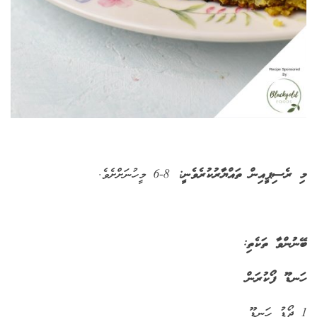
މި ރެސިޕީއިން ތައްޔާރުކުރެވެނީ:
6-8
މީހުނަށްށެވެ.
ބޭނުންވާ ތަކެތި:
ހަނޑޫ ފޯކުރަން
1 ޖޯޑު ހަނޑޫ