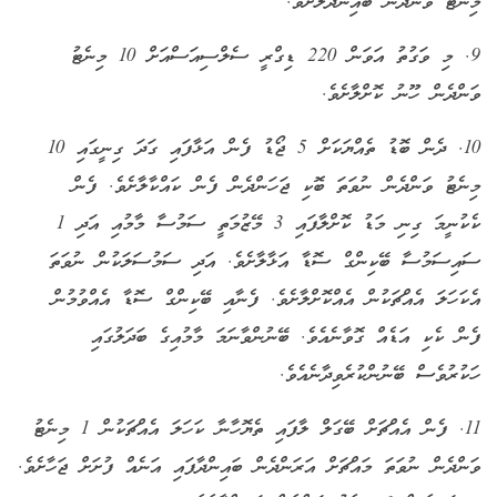
މިނެޓު ވަންދެން ބައިންދާލާށެވެ.
9. މި ވަގުތު އަވަން 220 ޑިގްރީ ސެލްސިއަސްއަށް 10 މިނެޓު
ވަންދެން ހޫނު ކޮށްލާށެވެ.
10. ދެން ބޮޑު ތެއްޔަކަށް 5 ޖޯޑު ފެން އަޅާފައި ގަދަ ގިނީގައި 10
މިނެޓު ވަންދެން ނުވަތަ ބޮކި ޖަހަންދެން ފެން ކައްކާލާށެވެ. ފެން
ކެކުނީމަ ގިނި މަޑު ކޮށްލާފައި 3 މޭޒުމަތީ ސަމުސާ މާމުއި އަދި 1
ސައިސަމުސާ ބޭކިންގް ސޮޑާ އަޅާލާށެވެ. އަދި ސަމުސަލަކުން ނުވަތަ
އެކަހަލަ އެއްޗަކުން އެއްކޮށްލާށެވެ. ފެނާއި ބޭކިންގް ސޮޑާ އެއްވުމުން
ފެން ކެކި އަޑެއް ގޮވާނެއެވެ. ބޭނުންވާނަމަ މާމުއިގެ ބަދަލުގައި
ހަކުރުވެސް ބޭނުންކުރެވިދާނެއެވެ.
11. ފެން އެއްޗަށް ބޭގަލް ލާފައި ތެޔޮހާނާ ކަހަލަ އެއްޗަކުން 1 މިނެޓު
ވަންދެން ނުވަތަ މައްޗަށް އަރަންދެން ބައިންދާފައި އަނެއް ފުށަށް ޖަހާށެވެ.