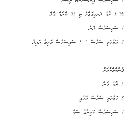
1 ސައިސަމުސާ އިންސްޓަންޓް ޔީސްޓް
½ 1 ޖޯޑު ލަރމިއޮގްލު ޓީ 55 ބްރެޑް ފްލާ
1 ސައިސަމުސާ ލޮނު
2 މޭޒުމަތީ ސަމުސާ + 1 ސައިސަމުސާ އޮލިވް އޮއިލް
ފެނުކެއްކުމަށް
5 ޖޯޑު ފެން
3 މޭޒުމަތީ ސަމުސާ މާމުއި
1 ސައިސަމުސާ ބޭކިންގް ސޮޑާ