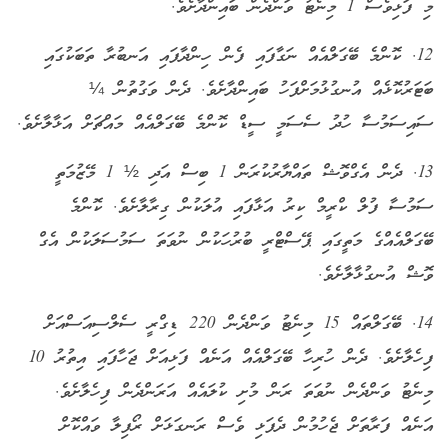
މި ފަޅިވެސް 1 މިނެޓު ވަންދެން ބައިންދާށެވެ.
12. ކޮންމެ ބޭގަލްއެއް ނަގާފައި ފެން ހިންދާފައި އަނބުރާ ތަބަކުގައި
ބަޓަރުކޮޅެއް އުނގުޅުމަށްފަހު ބައިންދާށެވެ. ދެން ވަގުތުން ¼
ސައިސަމުސާ ހުދު ސެސަމީ ސީޑް ކޮންމެ ބޭގަލްއެއް މައްޗަށް އަޅާލާށެވެ.
13. ދެން އެގްވޮޝް ތައްޔާރުކުރަން 1 ބިސް އަދި ½ 1 މޭޒުމަތީ
ސަމުސާ ފުލް ކްރީމް ކިރު އަޅާފައި އުލަކުން ގިރާލާށެވެ. ކޮންމެ
ބޭގަލްއެއްގެ މަތީގައި ޕޭސްޓްރީ ބުރުހަކުން ނުވަތަ ސަމުސަލަކުން އެގް
ވޮޝް އުނގުޅާލާށެވެ.
14. ބޭގަލްތައް 15 މިނެޓު ވަންދެން 220 ޑިގްރީ ސެލްސިއަސްއަށް
ފިހެލާށެވެ. ދެން ހުރިހާ ބޭގަލްއެއް އަނެއް ފަޅިއަށް ޖަހާފައި އިތުރު 10
މިނެޓު ވަންދެން ނުވަތަ ރަން މުށި ކުލައެއް އަރަންދެން ފިހެލާށެވެ.
އަނެއް ފަރާތަށް ޖެހުމުން ދެފަޅި ވެސް ރަނގަޅަށް ރޯފިލާ ވައްކޮށް