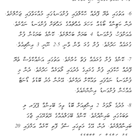
6. އަތުގައި ތެޔޮ ފޮދެއް ހާކާލާފައި ފުށްގަނޑުގައި މުއްކަވާފައި ޖަހާލާށެވެ.
ދެން ކަޓިންގް ބޯޑެއް ކަހަލަ އެއްޗެއްގެ މައްޗަށް ފުށްގަނޑު ނަގާށެވެ.
އެއަށްފަހު، ފުށްގަނޑު 4 ބަޔަށް ބަހާލާށެވެ. ކޮންމެ ބަޔަކުން ފުށް
ގުޅައެއް ހަދާށެވެ. ފުށް ގުޅަ ވާން ވާނީ 2.5 ނޫނީ 3 އިންޗިއެވެ.
7. ކޮންމެ ފުށް ގުޅައެއް ފަތާ ކުރާށެވެ. އަތުގައި އަނެއްކާވެސް ތެޔޮ
ފޮދެއް ހާކާފައި ފުށް ގުޅައިގެ މެދުގައި ލޯވަޅެއް ހަދާށެވެ. ދެން މި
ފުށްގަނޑު ނަގާފައި ވައްކޮށް ދަމާށެވެ. އޭރުން މެދު ބޮޑުވެ ޑޯނަޓް
އެއްހެން ފުށްގަނޑު އިންނާނެއެވެ.
8. މެދުގެ ލޯވަޅު 2 އިންޗިއަށް ބޮޑު ވީމަ ބޭކިންގް ޕޭޕަރ ލި
ތަބަކުގައި ބައިންދާށެވެ. ކޮންމެ ބޭގަލްއެއްގެ ދޭތެރޭގައި ޖާގަ
ބައިންދާލާށެވެ. ދެން، އޭގެ މަތީގައި ސާފު ފޮތި ކޮޅެއް އަޅާފައި 20