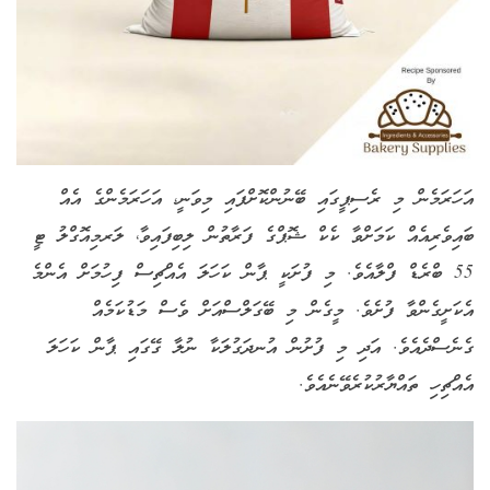
އަހަރަމެން މި ރެސިޕީގައި ބޭނުންކޮށްފައި މިވަނީ، އަހަރަމެންގެ އެއް
ބައިވެރިއެއް ކަމަށްވާ ކެކް ޝޮޕްގެ ފަރާތުން ލިބިފައިވާ، ލަރމިއޮގްލު ޓީ
55 ބްރެޑް ފްލާއެވެ. މި ފުށަކީ ޕާން ކަހަލަ އެއްޗިސް ފިހުމަށް އެންމެ
އެކަށީގެންވާ ފުށެވެ. މީގެން މި ބޭގަލްސްއަށް ވެސް މަޑުކަމެއް
ގެނެސްދެއެވެ. އަދި މި ފުށުން އުނދަގުލަކާ ނުލާ ގޭގައި ޕާން ކަހަލަ
އެއްޗިހި ތައްޔާރުކުރެވޭނެއެވެ.