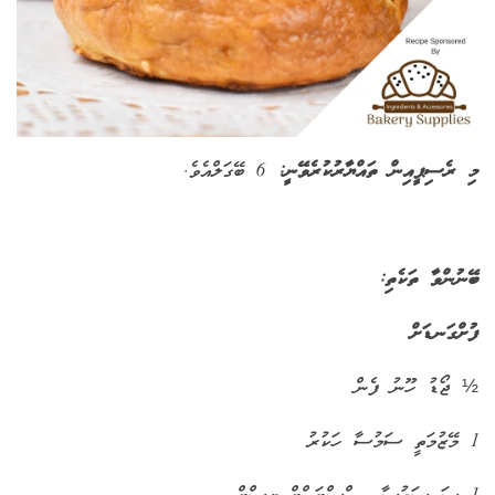
މި ރެސިޕީއިން ތައްޔާރުކުރެވޭނީ:
6 ބޭގަލްއެވެ.
ބޭނުންވާ ތަކެތި
:
ފުށްގަނޑަށް
½ ޖޯޑު ހޫނު ފެން
1 މޭޒުމަތީ ސަމުސާ ހަކުރު