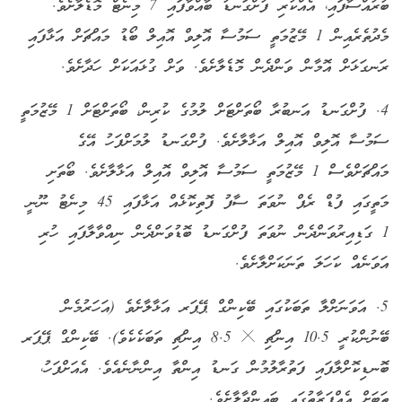
ބުރުއްސާފައި، އެއްކުރި ފުށްގަނޑު ބާއްވާފައި 7 މިނެޓް މޮޑެލާށެވެ.
މެދުތެރެއިން 1 މޭޒުމަތީ ސަމުސާ އޮލިވް އޮއިލް ބޯޑު މައްޗަށް އަޅާފައި
ރަނގަޅަށް އޮމާން ވަންދެން މޮޑެލާށެވެ. ވަށް ގުޅައަކަށް ހަދާށެވެ.
4. ފުށްގަނޑު އަނބުރާ ބޯތަށްޓަށް ލުމުގެ ކުރިން، ބޯތަށްޓަށް 1 މޭޒުމަތީ
ސަމުސާ އޮލިވް އޮއިލް އަޅާލާށެވެ. ފުށްގަނޑު ލުމަށްފަހު އޭގެ
މައްޗަށްވެސް 1 މޭޒުމަތީ ސަމުސާ އޮލިވް އޮއިލް އަޅާލާށެވެ. ބޯތަށި
މަތީގައި ފުޑް ރެޕް ނުވަތަ ސާފު ފޮތިކޮޅެއް އަޅާފައި 45 މިނެޓު ނޫނީ
1 ގަޑިއިރުވަންދެން ނުވަތަ ފުށްގަނޑު ބޮޑުވަންދެން ނިއްވާލާފައި ހުރި
އަވަނެއް ކަހަލަ ތަނަކަށްލާށެވެ.
5. އަވަނަށްލާ ތަބަކުގައި ބޭކިންގް ޕޭޕަރ އަޅާލާށެވެ (އަހަރުމެން
ބޭނުންކުރީ 10.5 އިންޗި × 8.5 އިންޗި ތަބަކެކެވެ). ބޭކިންގް ޕޭޕަރ
ބޮނޑިކޮށްލާފައި ފަތުރާލުމުން ގަނޑު އިންތާ އިންނާނެއެވެ. އެއަށްފަހު،
ތަބަށް އެއްފަރާތުގައި ބައިންދާލާށެވެ.