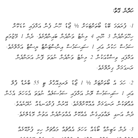
ހަދާނެ ގޮތް:
1. ފުރަތަމަ ބޮޑު ބޯތަށްޓަކަށް ½ ޖޯޑު ހޫނު ފެން އަޅާފައި ކުޑަކޮށް
ހިހޫވަންދެން 3 ނޫނީ 4 މިނެޓު ވަންދެން ބައިންދާށެވެ. ދެން 1 މޭޒުމަތީ
ސަމުސާ ހަކުރު އަދި 1 ސައިސަމުސާ އިންސްޓަންޓް ޔީސްޓް އަޅާލާށެވެ.
އަޅާފައި ވިސްކްއަކުން 2 މިނެޓު ވަންދެން ނުވަތަ ފޮނު އަރަންދެން
ރަނގަޅަށް ގިރާލާށެވެ.
2. ހަމަ އެ ބޯތަށްޓަށް ½ 1 ޖޯޑު ލަރމިއޮގްލު ޓީ 55 ބްރެޑް ފްލާ
އަދި 1 ސައިސަމުސާ ލޮނު އަޅާފައި ސަމުސަލެއް ނުވަތަ އެކަހަލަ އެހެން
އެއްޗަކުން ރަނގަޅަށް އެއްކޮށްލާށެވެ. އޭރުން ފުށްގަނޑެއް ހެދޭނެއެވެ.
ދެން އަނގި ލައްވައިގެން، އެއްކޮށް އެއްވަންދެން އަތުން މޮޑެލާށެވެ
.
3. ދެން ކަޓިންގް ބޯޑެއް ކަހަލަ އެއްޗެއް މައްޗަށް ހިކި ފުށްކޮޅެއް