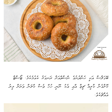
ބޭގަލްސް އަކީ ހެންދުނުގެ ނާސްތާއަށް ރަނގަޅު ކެއުމެކެމެ. ޓޯސްޓް
ކޮށްގެން ކްރީމް ޗީޒް އާއި އެކު ނޫނީ ހުހާ ވެސް ކާލަން ވަރަށް މީރު
އެއްޗެކެވެ.