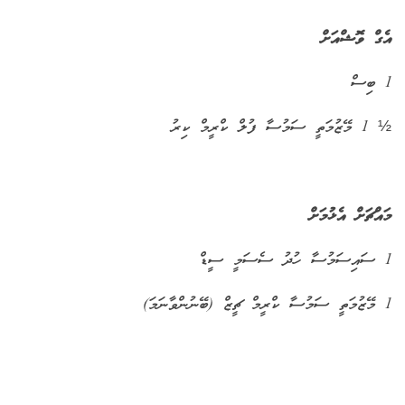
އެގް ވޮޝްއަށް
1 ބިސް
½ 1 މޭޒުމަތީ ސަމުސާ ފުލް ކްރީމް ކިރު
މައްޗަށް އެޅުމަށް
1 ސައިސަމުސާ ހުދު ސެސަމީ ސީޑް
1 މޭޒުމަތީ ސަމުސާ ކްރީމް ޗީޒް (ބޭނުންވާނަމަ)