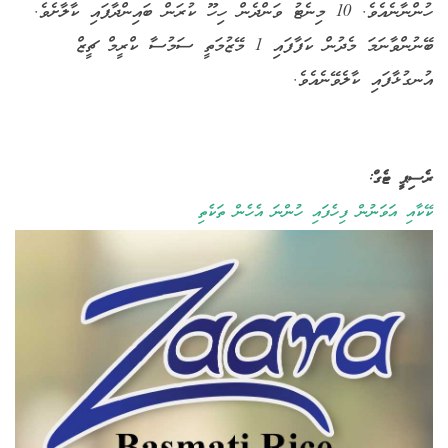
ހުންނާނެއެވެ. 10 މިނެޓު ވަންދެން ހިހޫ ކުރަން ބައިންދާފައި ކާލާށެވެ.
ބޭނުންވާނަމަ މެދުން ކަފާފައި 1 މޭޒުމަތީ ސަމުސާ ކްރީމް ޗީޒް
އުނގުޅާފައި ކާލެވޭނެއެވެ.
ރެސިޕީ ޓެގް:
ކޭކާއި އަވަނުން ފިހެފައި ހުންނަ އެހެން ތަކެތި