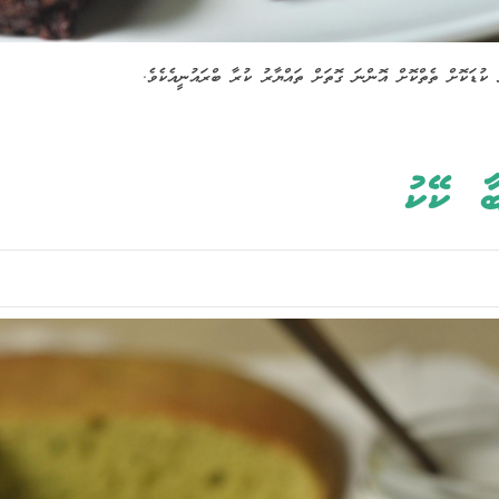
 ކުޑަކޮށް ތެތްކޮށް އޮންނަ ގޮތަށް ތައްޔާރު ކުރާ ބްރައުނީއެކެވެ.
ާ ކޭކު