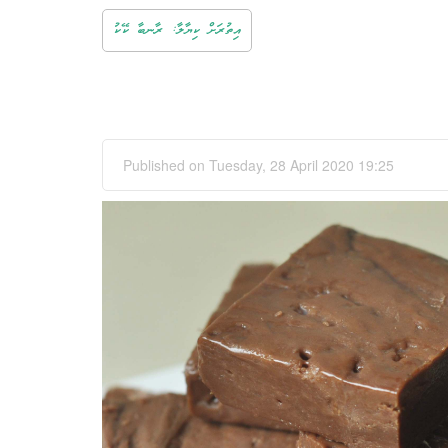
އިތުރަށް ކިޔާލާ: ރާނބާ ކޭކު
Published on Tuesday, 28 April 2020 19:25