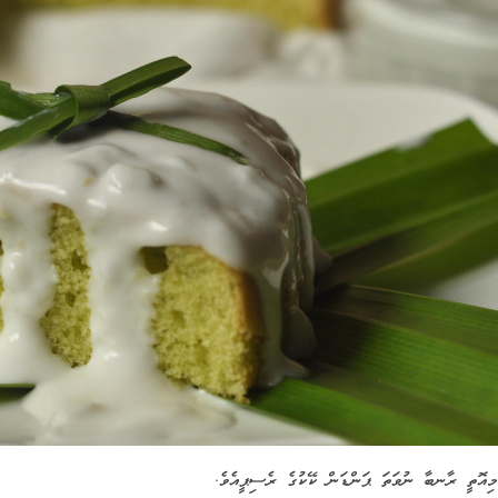
މިއޮތީ ރާނބާ ނުވަތަ ޕަންޑަން ކޭކުގެ ރެސިޕީއެވެ.