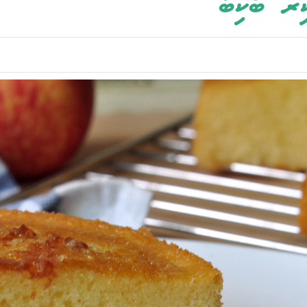
ިރު ބޯކިބާ