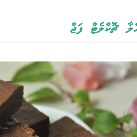
ްލާ ޗޮކްލެޓް ފަޖް