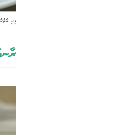
މިއީ އެތެރެ
ރާނބ