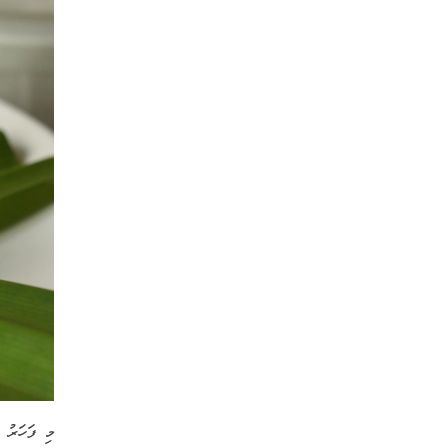
މި ފަހަރު 