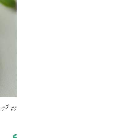
މިއީ ފޮނި އ