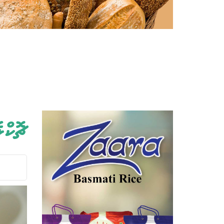
ޗޮކްލ