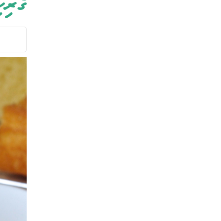
ގެރިކ