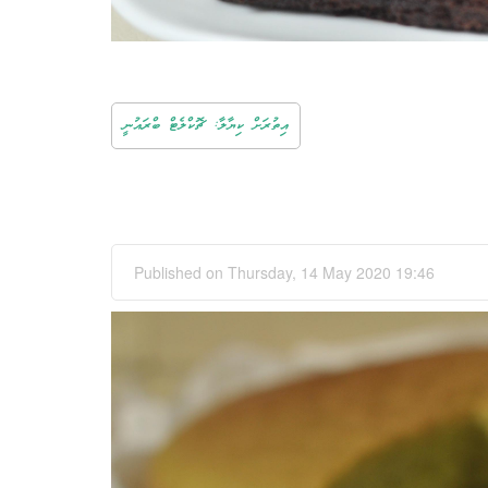
އިތުރަށް ކިޔާލާ: ޗޮކްލެޓް ބްރައުނީ
Published on Thursday, 14 May 2020 19:46