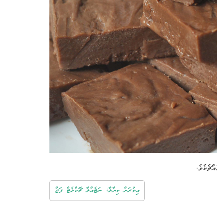
ްޗެކެވެ.
އިތުރަށް ކިޔާލާ: ނަޓެއްލާ ޗޮކްލެޓް ފަޖް