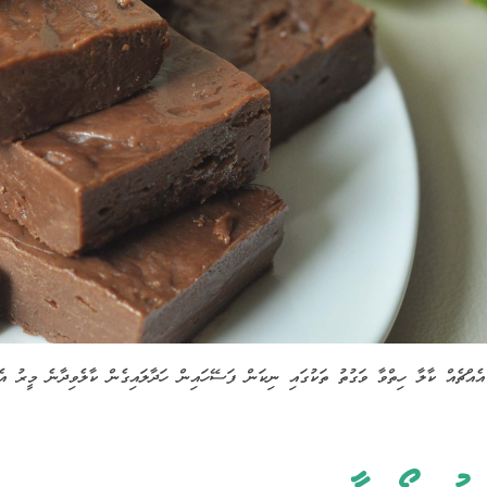
ެއްޗެއް ކާލާ ހިތްވާ ވަގުތު ތަކުގައި ނިކަން ފަސޭހައިން ހަދާލައިގެން ކާލެވިދާނެ މީރު އެއ