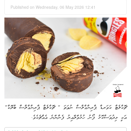
Published on Wednesday, 06 May 2026 12:41
ޗޮކްލެޓް ކަވަރޑް ޕްރިންގްލްސް ނުވަތަ " ޗޮކްލެޓް ޕްރިންގްލްސް ބްލޮކް"
އަކީ މިދުވަސްކޮޅު ފޯނު ހުޅުވާލާއިރު ފެންނާނެ އެއްޗެކެވެ.