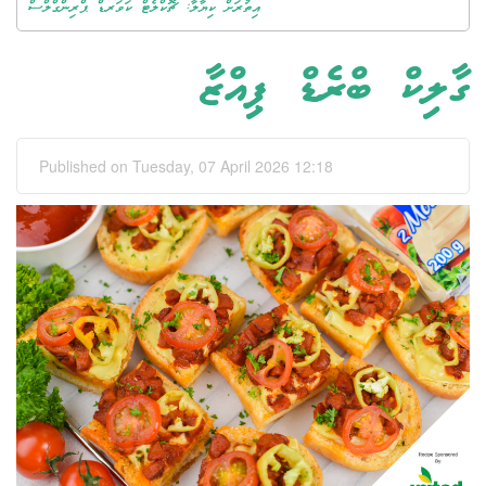
އިތުރަށް ކިޔާލާ: ޗޮކްލެޓް ކަވަރޑް ޕްރިންގްލްސް
ގާލިކް ބްރެޑް ޕިއްޒާ
Published on Tuesday, 07 April 2026 12:18