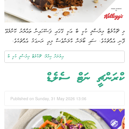
މި ޗޮކްލެޓް މިޔުސްލީ ކުކީ ބާ އަކީ ގޭގައި ފަސޭހައިން ތައްޔާރު ކޮށްލެވޭ
ފޮނި އެއްޗެކެވެ. ސައި ބޯލަން ކާލަންވެސް މިއީ ރަނގަޅު އެއްޗެކެވެ.
އިތުރަށް ކިޔާލާ: ޗޮކްލެޓް މިޔުސްލީ ކުކީ ބާ
ކްރަންޗީ ނަޓް ސެލެޑް
Published on Sunday, 31 May 2026 13:06