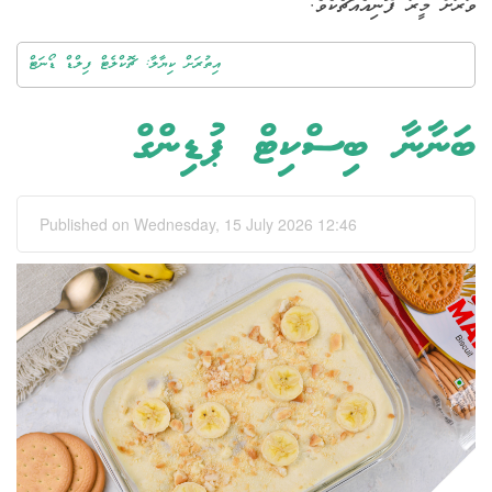
.
ފޮނިއެއްޗެކެވެ
މީރު
ވަރަށް
އިތުރަށް ކިޔާލާ: ޗޮކްލެޓް ފިލްޑް ޑޯނަޓް
ބަނާނާ ބިސްކިޓް ޕުޑިންގް
Published on Wednesday, 15 July 2026 12:46