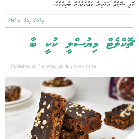
ކޮފީ ޝޮޓެއް އަޅައިން ތައްޔާރުކުރާ ބުއިމެކެވެ.
އިތުރަށް ކިޔާލާ: އަޝޮޓްޗު
ޗޮކްލެޓް މިޔުސްލީ ކުކީ ބާ
Published on Thursday, 02 July 2026 13:16