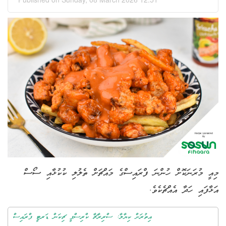
މިއީ މުރަނަކޮށް ހުންނަ ފްރައިސްގެ މައްޗަށް ތެލުލި ކުކުޅާއި ސޯސް
އަޅާފައި ހަދާ އެއްޗެކެވެ.
އިތުރަށް ކިޔާލާ: ސްރިރާޗާ ކްރިސްޕީ ޗިކަން ޑަރޓީ ފްރައިސް