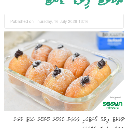
ޗޮކްލެޓް ފިލްޑް ޑޯނަޓް
Published on Thursday, 16 July 2026 13:16
ޗޮކްލެޓް
ފިލްޑް
ޑޯނަޓްއަކީ
ވަގުތުން
ކުޑަކޮށް
ހޫނުކޮށް
ހުއްޓާ
ކާލަން