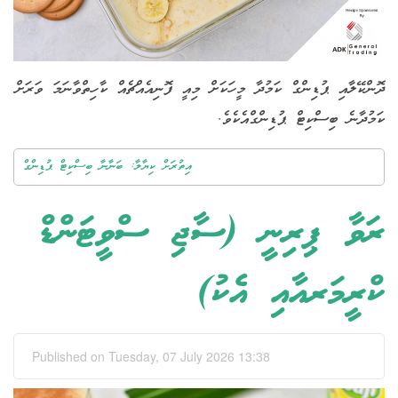
ދޮންކޭލާއި ޕުޑިންގް ކަމުދާ މީހަކަށް މިއީ ފޮނިއެއްޗެއް ކާހިތްވާނަމަ ވަރަށް
.
ކަމުދާނެ ބިސްކިޓް ޕުޑިންގްއެކެވެ
އިތުރަށް ކިޔާލާ: ބަނާނާ ބިސްކިޓް ޕުޑިންގް
ރަވާ ޕިރިނީ (ސާޖި ސްވީޓަންޑް
ކްރީމަރއާއި އެކު)
Published on Tuesday, 07 July 2026 13:38