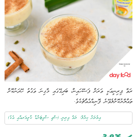
ރަވާ ޕިރިނީއަކީ ވަރަށް ފަސޭހައިން، ބަދިގޭގައި މާގިނަ ވަގުތު ހޭދަނުކޮށް
ތައްޔާރުކޮށްލެވޭނެ ފޮނިކާއެއްޗެކެވެ.
އިތުރަށް ކިޔާލާ: ރަވާ ޕިރިނީ (ސާޖި ސްވީޓަންޑް ކްރީމަރއާއި އެކު)