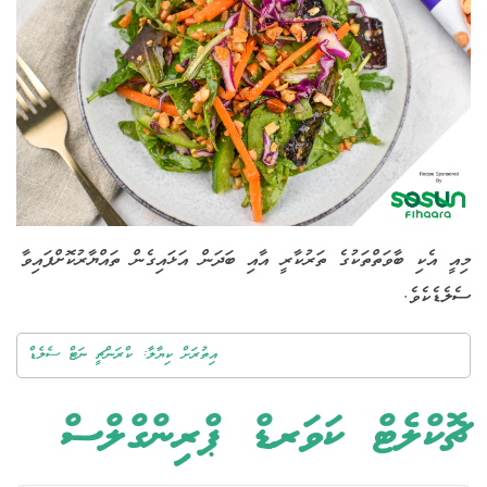
މިއީ އެކި ބާވަތްތަކުގެ ތަރުކާރީ އާއި ބަދަން އަޅައިގެން ތައްޔާރުކޮށްފައިވާ
ސެލެޑެކެވެ.
އިތުރަށް ކިޔާލާ: ކްރަންޗީ ނަޓް ސެލެޑް
ޗޮކްލެޓް ކަވަރޑް ޕްރިންގްލްސް