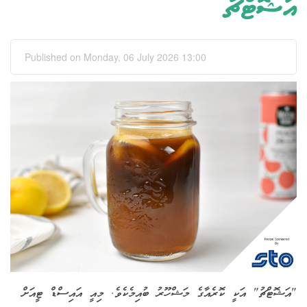
އަޝޮޓްޗު
Published on Monday, 06 July 2026 13:00
"އަޝޮޓްޗު" އަކީ ކޮރެއާގެ މަޝްހޫރު ބުއިމެކެވެ. މިއީ އައިސްޑް ޓީއަށް