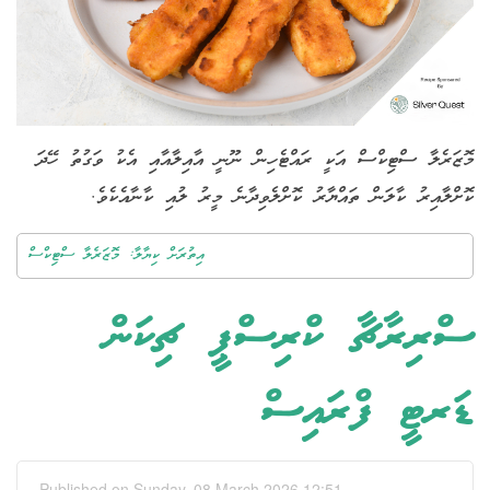
މޮޒަރެލާ ސްޓިކްސް އަކީ ރައްޓެހިން ނޫނީ އާއިލާއާއި އެކު ވަގުތު ހޭދަ
ކޮށްލާއިރު ކާލަން ތައްޔާރު ކޮށްލެވިދާނެ މީރު ލުއި ކާނާއެކެވެ.
އިތުރަށް ކިޔާލާ: މޮޒަރެލާ ސްޓިކްސް
ސްރިރާޗާ ކްރިސްޕީ ޗިކަން
ޑަރޓީ ފްރައިސް
Published on Sunday, 08 March 2026 12:51