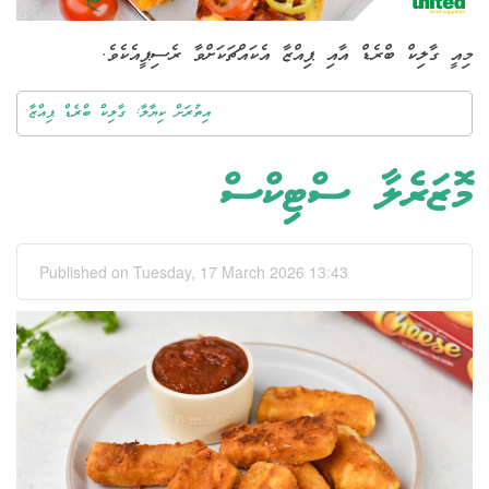
މިއީ ގާލިކް ބްރެޑް އާއި ޕިއްޒާ އެކައްޗަކަށްވާ ރެސިޕީއެކެވެ.
އިތުރަށް ކިޔާލާ: ގާލިކް ބްރެޑް ޕިއްޒާ
މޮޒަރެލާ ސްޓިކްސް
Published on Tuesday, 17 March 2026 13:43