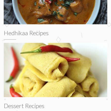
Hedhikaa Recipes
Dessert Recipes